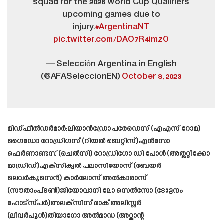
squad for the 2026 World Cup Qualifiers
upcoming games due to
injury.
#ArgentinaNT
pic.twitter.com/DAO7R4imzO
— Selección Argentina in English
(@AFASeleccionEN)
October 8, 2023
മിഡ്ഫീൽഡർമാർ:ലിയാൻഡ്രോ പരേഡെസ് (എഎസ് റോമ)
ഗൈഡോ റോഡ്രിഗസ് (റിയൽ ബെറ്റിസ്)എൻസോ
ഫെർണാണ്ടസ് (ചെൽസി) റോഡ്രിഗോ ഡി പോൾ (അത്ലറ്റിക്കോ
മാഡ്രിഡ്)എക്‌സിക്വൽ പലാസിയോസ് (ബേയർ
ലെവർകുസെൻ) കാർലോസ് അൽകാരാസ്
(സൗതാംപ്ടൺ)ജിയോവാനി ലോ സെൽസോ (ടോട്ടനം
ഹോട്സ്പർ)അലക്സിസ് മാക് അലിസ്റ്റർ
(ലിവർപൂൾ)തിയാഗോ അൽമാഡ (അറ്റ്ലാന്റ