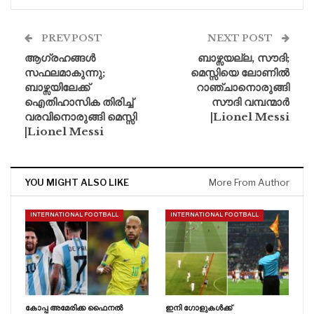
PREV POST
NEXT POST
ആഗ്രഹങ്ങൾ
ബാഴ്സയല്ല, സൗദി;
സഫലമാകുന്നു;
മെസ്സിയെ ലോണിൽ
ബാഴ്സയിലേക്ക്
റാഞ്ചാനൊരുങ്ങി
ഐതിഹാസിക തിരിച്ച്
സൗദി വമ്പന്മാർ
വരവിനൊരുങ്ങി മെസ്സി
|Lionel Messi
|Lionel Messi
YOU MIGHT ALSO LIKE
More From Author
INTERNATIONAL FOOTBALL
INTERNATIONAL FOOTBALL
കോപ്പ അമേരിക്ക ഫൈനൽ
ഇനി ഗോളുകൾക്ക്