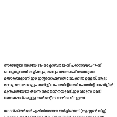
അർജന്റീന ദേശീയ ടീം ഒക്ടോബർ 12-ന് പരാഗ്വേയും 17-ന്
പെറുവുമായി കളിക്കും, രണ്ടും ലോകകപ്പ് യോഗ്യതാ
മത്സരങ്ങളാണ് ഈ ഇന്റർനാഷണൽ ബ്രേക്കിൽ ഉള്ളത്. ആദ്യ
രണ്ടു മത്സരങ്ങളും ജയിച്ച് 6 പോയിന്റ്മായി പോയിന്റ് ടേബിളിൽ
മുൻപന്തിയിൽ തന്നെ അർജന്റീനയുണ്ട്.ഈ വരുന്ന രണ്ട്
മത്സരങ്ങൾക്കുള്ള അർജന്റീന ദേശീയ ടീം ഇതാ:
ഗോൾകീപ്പർമാർ:എമിലിയാനോ മാർട്ടിനെസ് (ആസ്റ്റൺ വില്ല)