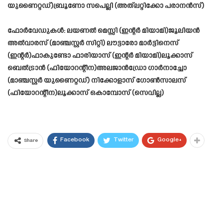
യുണൈറ്റഡ്)ബ്രൂണോ സപെല്ലി (അത്‌ലറ്റിക്കോ പരാനൻസ്)
ഫോർവേഡുകൾ: ലയണൽ മെസ്സി (ഇന്റർ മിയാമി)ജൂലിയൻ
അൽവാരസ് (മാഞ്ചസ്റ്റർ സിറ്റി) ലൗട്ടാരോ മാർട്ടിനെസ്
(ഇന്റർ)ഫാകുണ്ടോ ഫാരിയാസ് (ഇന്റർ മിയാമി)ലൂക്കാസ്
ബെൽട്രാൻ (ഫിയോറന്റീന)അലജാൻഡ്രോ ഗാർനാച്ചോ
(മാഞ്ചസ്റ്റർ യുണൈറ്റഡ്) നിക്കോളാസ് ഗോൺസാലസ്
(ഫിയോറന്റീന)ലൂക്കാസ് ഒകാമ്പോസ് (സെവില്ല)
Facebook
Twitter
Google+
Share