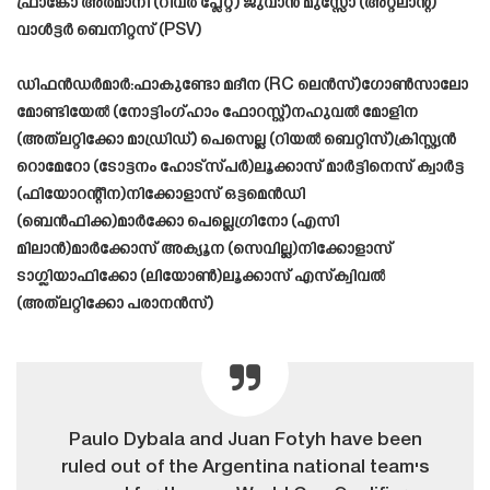
ഫ്രാങ്കോ അർമാനി (റിവർ പ്ലേറ്റ്) ജുവാൻ മുസ്സോ (അറ്റലാന്റ)
വാൾട്ടർ ബെനിറ്റസ് (PSV)
ഡിഫൻഡർമാർ:ഫാകുണ്ടോ മദീന (RC ലെൻസ്)ഗോൺസാലോ
മോണ്ടിയേൽ (നോട്ടിംഗ്ഹാം ഫോറസ്റ്റ്)നഹുവൽ മോളിന
(അത്‌ലറ്റിക്കോ മാഡ്രിഡ്) പെസെല്ല (റിയൽ ബെറ്റിസ്)ക്രിസ്റ്റ്യൻ
റൊമേറോ (ടോട്ടനം ഹോട്സ്പർ)ലൂക്കാസ് മാർട്ടിനെസ് ക്വാർട്ട
(ഫിയോറന്റീന)നിക്കോളാസ് ഒട്ടമെൻഡി
(ബെൻഫിക്ക)മാർക്കോ പെല്ലെഗ്രിനോ (എസി
മിലാൻ)മാർക്കോസ് അക്യൂന (സെവില്ല)നിക്കോളാസ്
ടാഗ്ലിയാഫിക്കോ (ലിയോൺ)ലൂക്കാസ് എസ്ക്വിവൽ
(അത്‌ലറ്റിക്കോ പരാനൻസ്)
Paulo Dybala and Juan Fotyh have been
ruled out of the Argentina national team's