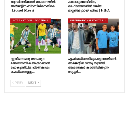
ആവർത്തിക്കാൻ മറക്കാനയിൽ
ക്ഷാമമുണ്ടാവില്ല ,
അർജന്റീന ബ്രസീലിനെതിരെ
ഓഫ്‌സൈഡിൽ വലിയ
|Lionel Messi
മാറ്റങ്ങളുമായി ഫിഫ | FIFA
INTERNATIONAL FOOTBALL
INTERNATIONAL FOOTBALL
‘ഇതിനെ ഒരു സൗഹൃദ
ഏഷ്യയിലെ ടീമുകളെ നേരിടാൻ
മത്സരമായി കണക്കാക്കാൻ
അർജന്റീന വന്നു തുടങ്ങി,
പോകുന്നില്ല, പ്രതികാരം
ആരാധകർ കാത്തിരിക്കുന്ന
ചെയ്യാനുള്ള…
സൂപ്പർ…
PREV
NEXT