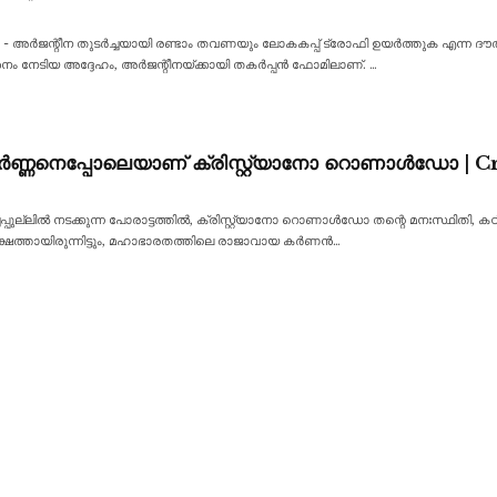
 - അർജന്റീന തുടർച്ചയായി രണ്ടാം തവണയും ലോകകപ്പ് ട്രോഫി ഉയർത്തുക എന്ന ദൗത്
നം നേടിയ അദ്ദേഹം, അർജന്റീനയ്ക്കായി തകർപ്പൻ ഫോമിലാണ്.
…
ണ്ണനെപ്പോലെയാണ് ക്രിസ്റ്റ്യാനോ റൊണാൾഡോ | Cr
ല്ലിൽ നടക്കുന്ന പോരാട്ടത്തിൽ, ക്രിസ്റ്റ്യാനോ റൊണാൾഡോ തന്റെ മനഃസ്ഥിതി, കഠിന
 പക്ഷത്തായിരുന്നിട്ടും, മഹാഭാരതത്തിലെ രാജാവായ കർണൻ
…