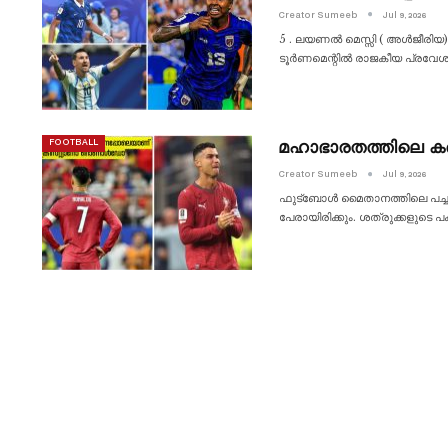
Creator Sumeeb
Jul 9, 2026
5 . ലയണൽ മെസ്സി ( അൾജീരിയ)
ടൂർണമെന്റിൽ രാജകീയ പ്രവേശ
മഹാഭാരതത്തിലെ കർ
FOOTBALL
Creator Sumeeb
Jul 9, 2026
ഫുട്ബോൾ മൈതാനത്തിലെ പച്ചപ്പു
പേരായിരിക്കും. ശത്രുക്കളുടെ