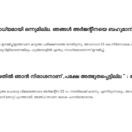
യമായി ഒന്നുമില്ല. ഞങ്ങൾ അർജന്റീനയെ ബഹുമാനിക
ജിപ്ത് ഇത്തവണ കടുത്ത പരീക്ഷണത്തെ നേരിടുന്നു. അവസാന 16 ലെ നിർണായക പോ
വിളിയാണെങ്കിലും ഫുട്ബോളിൽ എന്തും സാധ്യമാണെന്ന് ഈജിപ്ത്
…
തിൽ ഞാൻ നിരാശനാണ് ,പക്ഷേ അത്ഭുതപ്പെട്ടില്ല ”
ത പോരാട്ട വിജയത്തോടെ അർജന്റീന 32-ാം റൗണ്ടിലേക്ക് കടന്നു. എന്നിരുന്നാലും, അവ
തോറ്റ് പുറത്തായി. അഞ്ച് തവണ ലോക ചാമ്പ്യന്മാരായ
…