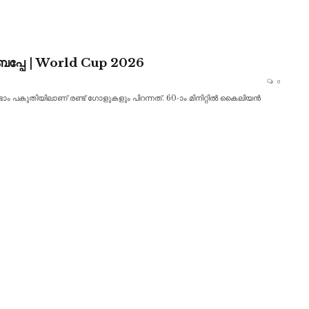
എംബപ്പേ | World Cup 2026
0
ാം പകുതിയിലാണ് രണ്ട് ഗോളുകളും പിറന്നത്. 60-ാം മിനിറ്റിൽ കൈലിയൻ