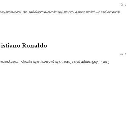
0
യത്തിലാണ്. അൾജീരിയയ്‌ക്കെതിരായ ആദ്യ മത്സരത്തിൽ ഹാട്രിക്ക് നേടി
istiano Ronaldo
0
ാധ്വാനം, പ്രതിഭ എന്നിവയാൽ എന്നെന്നും ഓർമ്മിക്കപ്പെടുന്ന ഒരു