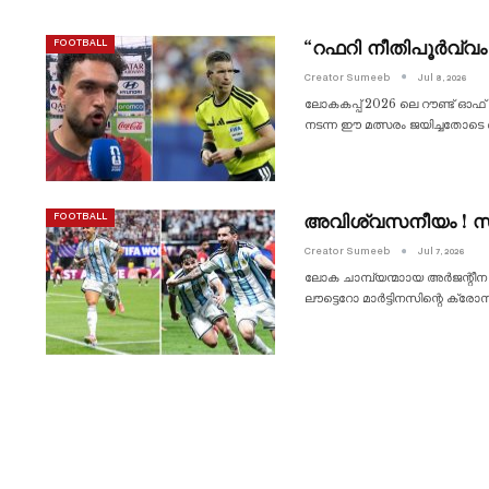
“റഫറി നീതിപൂർവ്വ
FOOTBALL
Creator Sumeeb
Jul 8, 2026
ലോകകപ്പ് 2026 ലെ റൗണ്ട് ഓഫ് 16
നടന്ന ഈ മത്സരം ജയിച്ചതോടെ
അവിശ്വസനീയം ! സ്വ
FOOTBALL
Creator Sumeeb
Jul 7, 2026
ലോക ചാമ്പ്യന്മാായ അർജന്റീന ഈ
ലൗട്ടെറോ മാർട്ടിനസിന്റ