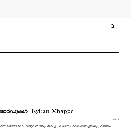
കോർഡുകൾ | Kylian Mbappe
0
ി മാറി. മുഴുവൻ ടീമും മികച്ച പ്രകടനം കാഴ്ചവച്ചെങ്കിലും, വീണ്ടും