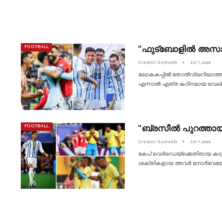
“ഫുട്ബോളിൽ അസാധ്
FOOTBALL
Creator Sumeeb
Jul 7, 2026
ലോകകപ്പിൽ തോൽവിയറിയാത്ത ഈ
എന്നാൽ എത്ര കഠിനമായ വെല്ലു
“ബ്രസീൽ പുറത്തായ
FOOTBALL
Creator Sumeeb
Jul 7, 2026
കേപ് വെർഡെയ്‌ക്കെതിരായ കടുത്
ശക്തികളായ അവർ നോർവേയോട് 