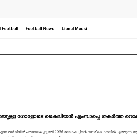
l Football
Football News
Lionel Messi
െയുള്ള ഗോളോടെ കൈലിയൻ എംബാപ്പെ തകർത്ത റെക്
 മാർജിനിൽ പരാജയപ്പെടുത്തി 2026 ലോകകപ്പിന്റെ സെമിഫൈനലിൽ എത്തുന്ന ആദ്യ ടീമായ