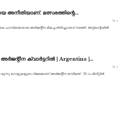
യ അനീതിയാണ്. മത്സരത്തിന്റെ…
0
െ ചാമ്പ്യന്മാരായ അർജന്റീന മികച്ച തിരിച്ചുവരവ് നടത്തി. അറ്റ്ലാന്റയിൽ
ർജന്റീന ക്വാർട്ടറിൽ | Argentina |…
0
 മൂന്നു ഗോളുകളുടെ വിജയമാണ് അര്ജന്റീന നേടിയത് . 91-ാം മിനിറ്റിൽ