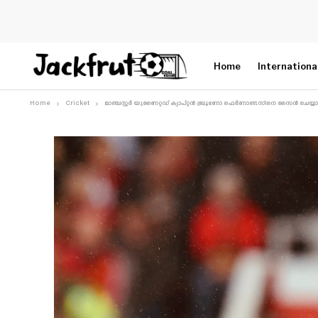
Home
Internationa
Home
Cricket
മാഞ്ചസ്റ്റർ യുണൈറ്റഡ് ക്യാപ്റ്റൻ ബ്രൂണോ ഫെർണാണ്ടസിനെ സൈൻ ചെയ്