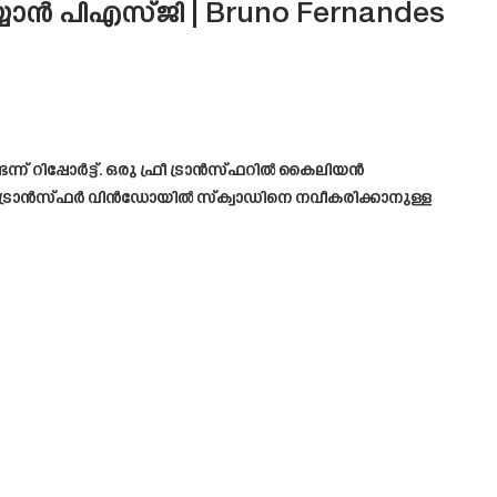
യാൻ പിഎസ്ജി | Bruno Fernandes
് റിപ്പോർട്ട്. ഒരു ഫ്രീ ട്രാൻസ്ഫറിൽ കൈലിയൻ
്. ഈ ട്രാൻസ്ഫർ വിൻഡോയിൽ സ്ക്വാഡിനെ നവീകരിക്കാനുള്ള