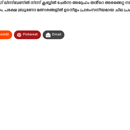
ിംഗ് ലിസ്ബണിൽ നിന്ന് ക്ലബ്ബിൽ ചേർന്ന അദ്ദേഹം തൻ്റെ അരങ്ങേറ്റ സ
കാം, പക്ഷേ ബ്രൂണോ മത്സരങ്ങളിൽ ഉടനീളം പ്രശംസനീയമായ ചില പ്
eddIt
Pinterest
Email