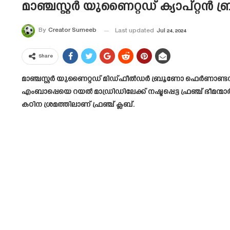
മാഞ്ചസ്റ്റർ യുണൈറ്റഡ് ക്യാപ്റ
By
Creator Sumeeb
Last updated
Jul 24, 2024
Share
മാഞ്ചസ്റ്റർ യുണൈറ്റഡ് മിഡ്ഫീൽഡർ ബ്രൂണോ ഫെർണാണ്ടസിനെ
എംബാപ്പെയെ റയൽ മാഡ്രിഡിലേക്ക് നഷ്ടപ്പെട്ട ഫ്രഞ്ച് ഭ
കഠിന ശ്രമത്തിലാണ് ഫ്രഞ്ച് ക്ലബ്.