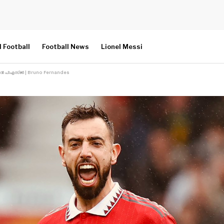
l Football
Football News
Lionel Messi
യാൻ പിഎസ്ജി | Bruno Fernandes