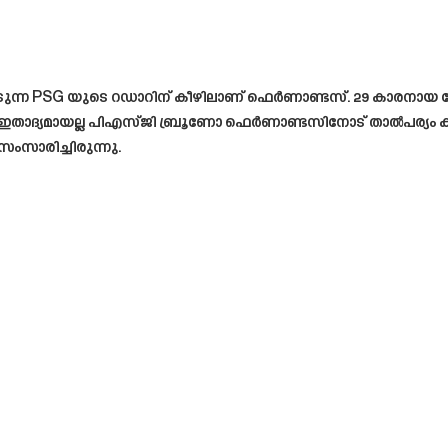
ുന്ന PSG യുടെ റഡാറിന് കീഴിലാണ് ഫെർണാണ്ടസ്. 29 കാരനായ
്നു.ഇതാദ്യമായല്ല പിഎസ്ജി ബ്രൂണോ ഫെർണാണ്ടസിനോട് താൽപര്യം 
ംസാരിച്ചിരുന്നു.