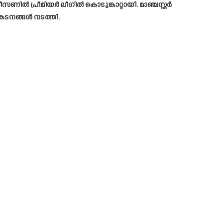
ീസണിൽ പ്രീമിയർ ലീഗിൽ കൊടുങ്കാറ്റായി. മാഞ്ചസ്റ്റർ
രകടനങ്ങൾ നടത്തി.