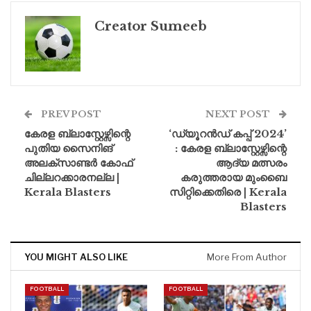
Creator Sumeeb
PREV POST
NEXT POST
കേരള ബ്ലാസ്റ്റേഴ്സിന്റെ
‘ഡ്യൂറൻഡ് കപ്പ് 2024’
പുതിയ സൈനിങ്‌
: കേരള ബ്ലാസ്റ്റേഴ്സിന്റെ
അലക്സാണ്ടർ കോഫ്
ആദ്യ മത്സരം
ചില്ലറക്കാരനല്ല |
കരുത്തരായ മുംബൈ
Kerala Blasters
സിറ്റിക്കെതിരെ | Kerala
Blasters
YOU MIGHT ALSO LIKE
More From Author
FOOTBALL
FOOTBALL