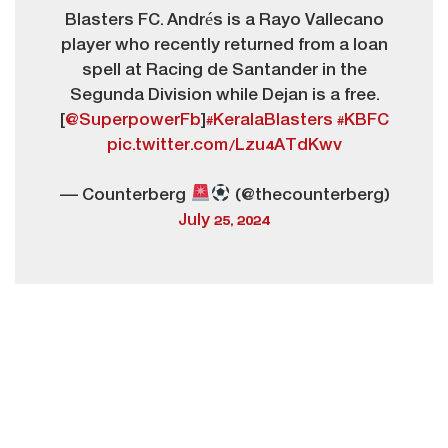
Blasters FC. Andrés is a Rayo Vallecano
player who recently returned from a loan
spell at Racing de Santander in the
Segunda Division while Dejan is a free.
[
@SuperpowerFb
]
#KeralaBlasters
#KBFC
pic.twitter.com/Lzu4ATdKwv
— Counterberg
(@thecounterberg)
July 25, 2024