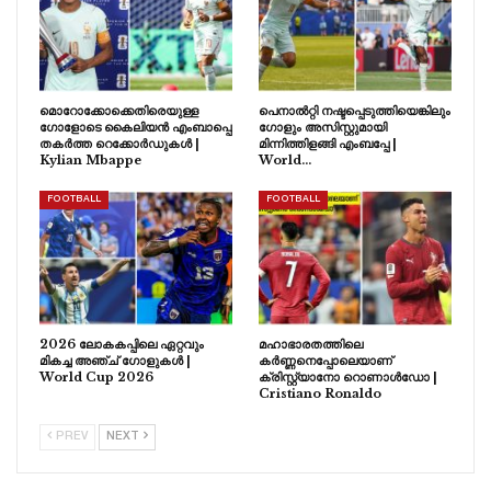
മൊറോക്കോക്കെതിരെയുള്ള
പെനാൽറ്റി നഷ്ടപ്പെടുത്തിയെങ്കിലും
ഗോളോടെ കൈലിയൻ എംബാപ്പെ
ഗോളും അസിസ്റ്റുമായി
തകർത്ത റെക്കോർഡുകൾ |
മിന്നിത്തിളങ്ങി എംബപ്പേ |
Kylian Mbappe
World…
FOOTBALL
FOOTBALL
2026 ലോകകപ്പിലെ ഏറ്റവും
മഹാഭാരതത്തിലെ
മികച്ച അഞ്ച് ഗോളുകൾ |
കർണ്ണനെപ്പോലെയാണ്
World Cup 2026
ക്രിസ്റ്റ്യാനോ റൊണാൾഡോ |
Cristiano Ronaldo
PREV
NEXT