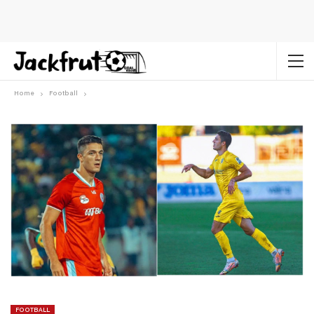
Home
Football
FOOTBALL