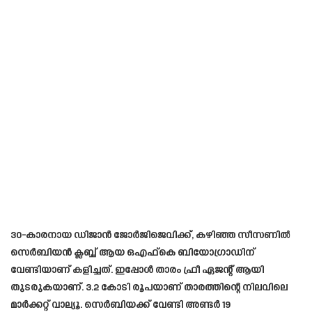
30-കാരനായ ഡിജാൻ ജോർജിജെവിക്ക്, കഴിഞ്ഞ സീസണിൽ
സെർബിയൻ ക്ലബ്ബ് ആയ ഒഎഫ്കെ ബിയോഗ്രാഡിന്
വേണ്ടിയാണ് കളിച്ചത്. ഇപ്പോൾ താരം ഫ്രീ ഏജന്റ് ആയി
തുടരുകയാണ്. 3.2 കോടി രൂപയാണ് താരത്തിന്റെ നിലവിലെ
മാർക്കറ്റ് വാല്യൂ. സെർബിയക്ക് വേണ്ടി അണ്ടർ 19