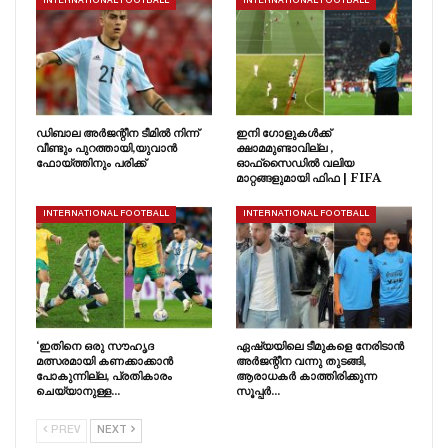
INTERNATIONAL FOOTBALL
INTERNATIONAL FOOTBALL
ഡിബാല അർജന്റീന ടീമിൽ നിന്ന്
ഇനി ഗോളുകൾക്ക്
വീണ്ടും പുറത്തായി,യുവാൻ
ക്ഷാമമുണ്ടാവില്ല ,
ഫോയ്ത്തിനും പരിക്ക്
ഓഫ്‌സൈഡിൽ വലിയ
മാറ്റങ്ങളുമായി ഫിഫ | FIFA
INTERNATIONAL FOOTBALL
INTERNATIONAL FOOTBALL
‘ഇതിനെ ഒരു സൗഹൃദ
ഏഷ്യയിലെ ടീമുകളെ നേരിടാൻ
മത്സരമായി കണക്കാക്കാൻ
അർജന്റീന വന്നു തുടങ്ങി,
പോകുന്നില്ല, പ്രതികാരം
ആരാധകർ കാത്തിരിക്കുന്ന
ചെയ്യാനുള്ള…
സൂപ്പർ…
PREV
NEXT