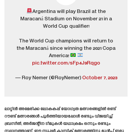
Argentina will play Brazil at the
Maracaná Stadium on November 21 in a
World Cup qualifier!
The World Cup champions will return to
the Maracaná since winning the 2021 Copa
America!
pic.twitter.com/sFp4J9Rqgo
— Roy Nemer (@RoyNemer)
October 7, 2023
ലാറ്റിൻ അമേരിക്ക ലോകകപ്പ് യോഗ്യത മത്സരങ്ങളിൽ രണ്ട്
റൗണ്ട് മത്സരങ്ങൾ പൂർത്തിയായപ്പോൾ രണ്ടും വിജയിച്ച്
ബ്രസീൽ, അർജന്റീന ടീമുകൾ യഥാക്രമം ഒന്നും രണ്ടും
സ്ഥാനത്താണ്, ഈ സൂപ്പർ ക്ലാസിക് മത്സരത്തിനു മുൻപ് ഇരു