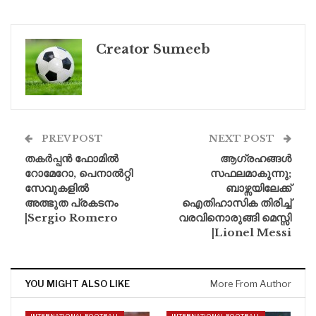
Creator Sumeeb
PREV POST
NEXT POST
തകർപ്പൻ ഫോമിൽ
ആഗ്രഹങ്ങൾ
റോമേറോ, പെനാൽറ്റി
സഫലമാകുന്നു;
സേവുകളിൽ
ബാഴ്സയിലേക്ക്
അത്ഭുത പ്രകടനം
ഐതിഹാസിക തിരിച്ച്
|Sergio Romero
വരവിനൊരുങ്ങി മെസ്സി
|Lionel Messi
YOU MIGHT ALSO LIKE
More From Author