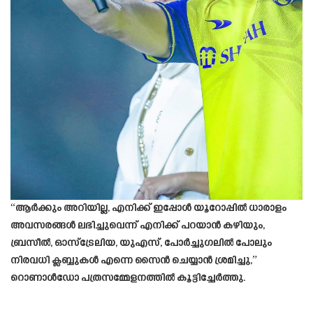
“ആർക്കും അറിയില്ല, എനിക്ക് ഇപ്പോൾ യൂറോപ്പിൽ ധാരാളം
അവസരങ്ങൾ ലഭിച്ചുവെന്ന് എനിക്ക് പറയാൻ കഴിയും,
ബ്രസീൽ, ഓസ്‌ട്രേലിയ, യുഎസ്, പോർച്ചുഗലിൽ പോലും
നിരവധി ക്ലബ്ബുകൾ എന്നെ സൈൻ ചെയ്യാൻ ശ്രമിച്ചു,”
റൊണാൾഡോ പത്രസമ്മേളനത്തിൽ കൂട്ടിച്ചേർത്തു.