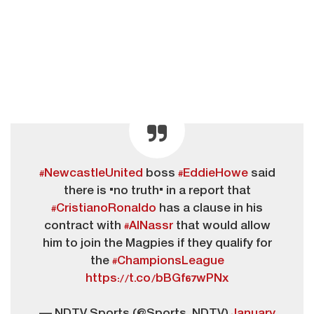
#NewcastleUnited
boss
#EddieHowe
said
there is "no truth" in a report that
#CristianoRonaldo
has a clause in his
contract with
#AlNassr
that would allow
him to join the Magpies if they qualify for
the
#ChampionsLeague
https://t.co/bBGf67wPNx
— NDTV Sports (@Sports_NDTV)
January