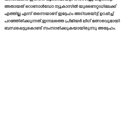
അതായത് റൊണാൾഡോ ന്യൂകാസിൽ യുണൈറ്റഡിലേക്ക്
എത്തില്ല എന്ന് തന്നെയാണ് ഇദ്ദേഹം അടിവരയിട്ട് ഉറപ്പിച്ച്
പറഞ്ഞിരിക്കുന്നത്.ഇന്നലത്തെ പ്രീമിയർ ലീഗ് മത്സരവുമായി
ബന്ധപ്പെട്ടുകൊണ്ട് സംസാരിക്കുകയായിരുന്നു അദ്ദേഹം.