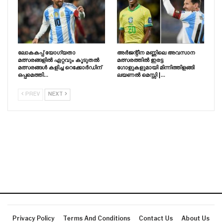
ലോകകപ്പ് യോഗ്യതാ
അർജന്റീന മണ്ണിലെ അവസാന
മത്സരങ്ങളിൽ ഏറ്റവും കൂടുതൽ
മത്സരത്തിൽ ഇരട്ട
മത്സരങ്ങൾ കളിച്ച റെക്കോർഡിന്
ഗോളുകളുമായി മിന്നിത്തിളങ്ങി
ഒപ്പമെത്തി…
ലയണൽ മെസ്സി |…
PREV
NEXT
Privacy Policy
Terms And Conditions
Contact Us
About Us