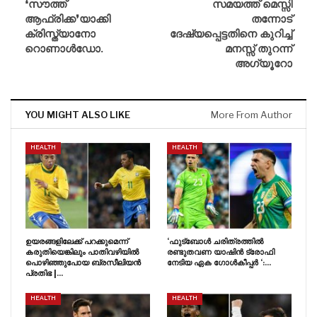
❛സൗത്ത്
സമയത്ത് മെസ്സി
ആഫ്രിക്ക❜യാക്കി
തന്നോട്
ക്രിസ്ത്യാനോ
ദേഷ്യപ്പെട്ടതിനെ കുറിച്ച്
റൊണാൾഡോ.
മനസ്സ് തുറന്ന്
അഗ്യൂറോ
YOU MIGHT ALSO LIKE
More From Author
HEALTH
HEALTH
ഉയരങ്ങളിലേക്ക് പറക്കുമെന്ന്
‘ഫുട്ബോൾ ചരിത്രത്തിൽ
കരുതിയെങ്കിലും പാതിവഴിയിൽ
രണ്ടുതവണ യാഷിൻ ട്രോഫി
പൊഴിഞ്ഞുപോയ ബ്രസീലിയൻ
നേടിയ ഏക ഗോൾകീപ്പർ ‘:…
പ്രതിഭ |…
HEALTH
HEALTH