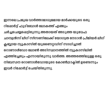
ഇന്നലെ പ്രമുഖ വാർത്താമാധ്യമമായ മാർക്കയുടെ ഒരു
റിപ്പോർട്ട് ഫുട്ബോൾ ലോകത്ത് എങ്ങും
ചർച്ചചെയ്യപ്പെട്ടിരുന്നു.അതായത് അടുത്ത യുവേഫ
ചാമ്പ്യൻസ് ലീഗ് സീസണിലേക്ക് യോഗ്യത നേടാൻ പ്രീമിയർ ലീഗ്
ക്ലബ്ബായ ന്യൂകാസിൽ യുണൈറ്റഡിന് സാധിച്ചാൽ
റൊണാൾഡോ ലോൺ അടിസ്ഥാനത്തിൽ ന്യൂകാസിലിൽ
എത്തിച്ചേരും എന്നായിരുന്നു വാർത്ത. അത്തരത്തിലുള്ള ഒരു
നിബന്ധന റൊണാൾഡോയുടെ കോൺട്രാക്ടിൽ ഉണ്ടെന്നും
ഇവർ റിപ്പോർട്ട് ചെയ്തിരുന്നു.