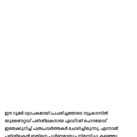
ഈ റൂമർ വ്യാപകമായി പ്രചരിച്ചതോടെ ന്യൂകാസിൽ
യുണൈറ്റഡ് പരിശീലകനായ എഡ്ഢി ഹൌയോട്
ഇതേക്കുറിച്ച് പത്രപ്രവർത്തകർ ചോദിച്ചിരുന്നു. എന്നാൽ
പരിശീലകൻ ഇതിനെ പൂർണമായും നിരസിച്ചു കളഞ്ഞു.