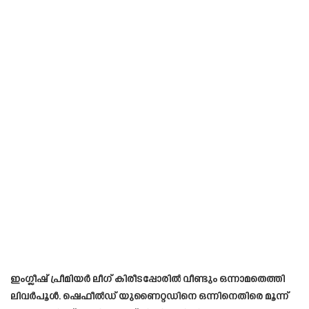
ഇം​ഗ്ലീഷ് പ്രീമിയർ ലീ​ഗ് കിരീടപ്പോരിൽ വീണ്ടും ഒന്നാമതെത്തി
ലിവർപൂൾ. ഷെഫീൽഡ് യുണൈറ്റഡിനെ ഒന്നിനെതിരെ മൂന്ന് ​