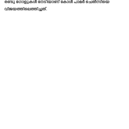
രണ്ടു ഗോളുകൾ നേടിയാണ് കോൾ പാമർ ചെൽസിയെ
വിജയത്തിലെത്തിച്ചത്.