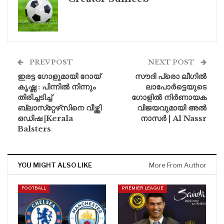
PREV POST
NEXT POST
ഇരട്ട ഗോളുമായി റോയ്
സൗദി പ്രൊ ലീഗിൽ
കൃഷ്ണ : പിന്നിൽ നിന്നും
ലാപോർട്ടെയുടെ
തിരിച്ചടിച്ച്
ഗോളിൽ നിർണായക
ബ്ലാസ്‌റ്റേഴ്‌സിനെ വീഴ്ത്തി
വിജയവുമായി അൽ
ഒഡിഷ |Kerala
നാസർ | Al Nassr
Balsters
YOU MIGHT ALSO LIKE
More From Author
FOOTBALL
PREMIER LEAGUE