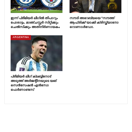
ഇന്ന് പ്രീമിയർ ലീഗിൽ തീപാറും
സൗദി അറേബ്യയെ ❛സൗത്ത്
പോരാട്ടം, മാഞ്ചസ്റ്റർ സിറ്റിക്കും
ആഫ്രിക്ക❜യാക്കി ക്രിസ്ത്യാനോ
ചെൽസിക്കും അതിനിർണായകം
റൊണാൾഡോ.
ARGENTINA
പ്രീമിയർ ലീഗ് ക്ലബ്ബിനോട്
അടുത്ത് അർജന്റീനയുടെ യങ്
സെൻസേഷൻ എൻസോ
ഫെർണാണ്ടസ്