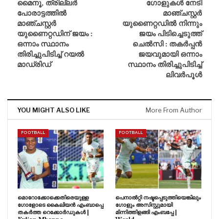
മൈനൂ, ത്രില്ലർ
ഗോളുകൾ നേടി
പോരാട്ടത്തിൽ
മാഞ്ചസ്റ്റർ
മാഞ്ചസ്റ്റർ
യുണൈറ്റഡിൽ നിന്നും
യുണൈറ്റഡിന് ജയം :
ജയം പിടിച്ചെടുത്ത്
ഒന്നാം സ്ഥാനം
ചെൽസി : തകർപ്പൻ
തിരിച്ചുപിടിച്ച് റയൽ
ജയവുമായി ഒന്നാം
മാഡ്രിഡ്
സ്ഥാനം തിരിച്ചുപിടിച്ച്
ലിവർപൂൾ
YOU MIGHT ALSO LIKE
More From Author
FOOTBALL
FOOTBALL
മൊറോക്കോക്കെതിരെയുള്ള
പെനാൽറ്റി നഷ്ടപ്പെടുത്തിയെങ്കിലും
ഗോളോടെ കൈലിയൻ എംബാപ്പെ
ഗോളും അസിസ്റ്റുമായി
തകർത്ത റെക്കോർഡുകൾ |
മിന്നിത്തിളങ്ങി എംബപ്പേ |