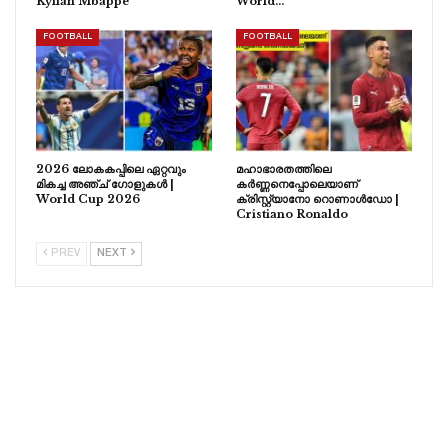
Kylian Mbappe
World…
FOOTBALL
FOOTBALL
2026 ലോകകപ്പിലെ ഏറ്റവും
മഹാഭാരതത്തിലെ
മികച്ച അഞ്ച് ഗോളുകൾ |
കർണ്ണനെപ്പോലെയാണ്
World Cup 2026
ക്രിസ്റ്റ്യാനോ റൊണാൾഡോ |
Cristiano Ronaldo
PREV
NEXT