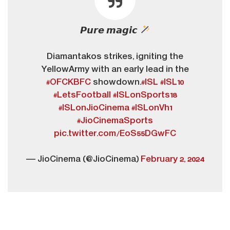
𝙋𝙪𝙧𝙚 𝙢𝙖𝙜𝙞𝙘
Diamantakos strikes, igniting the
YellowArmy with an early lead in the
#OFCKBFC
showdown.
#ISL
#ISL10
#LetsFootball
#ISLonSports18
#ISLonJioCinema
#ISLonVh1
#JioCinemaSports
pic.twitter.com/EoS55DGwFC
— JioCinema (@JioCinema)
February 2, 2024