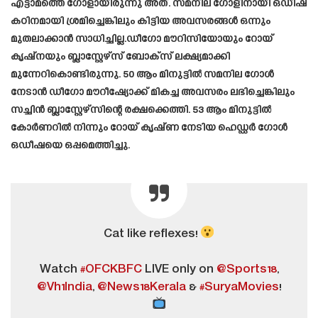
എട്ടാമത്തെ ഗോളായിരുന്നു അത്. സമനില ഗോളിനായി ഒഡിഷ
കഠിനമായി ശ്രമിച്ചെങ്കിലും കിട്ടിയ അവസരങ്ങൾ ഒന്നും
മുതലാക്കാൻ സാധിച്ചില്ല.ഡീഗോ മൗറിസിയോയും റോയ്
കൃഷ്നയും ബ്ലാസ്റ്റേഴ്‌സ് ബോക്സ് ലക്ഷ്യമാക്കി
മുന്നേറികൊണ്ടിരുന്നു. 50 ആം മിനുട്ടിൽ സമനില ഗോൾ
നേടാൻ ഡീഗോ മൗറീഷ്യോക്ക് മികച്ച അവസരം ലഭിച്ചെങ്കിലും
സച്ചിൻ ബ്ലാസ്റ്റേഴ്സിന്റെ രക്ഷക്കെത്തി. 53 ആം മിനുട്ടിൽ
കോർണറിൽ നിന്നും റോയ് കൃഷ്ണ നേടിയ ഹെഡ്ഡർ ഗോൾ
ഒഡീഷയെ ഒപ്പമെത്തിച്ചു.
Cat like reflexes!
Watch
#OFCKBFC
LIVE only on
@Sports18
,
@Vh1India
,
@News18Kerala
&
#SuryaMovies
!