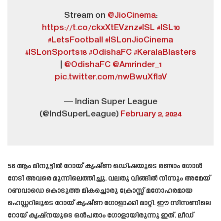
Stream on
@JioCinema
:
https://t.co/ckxXtEVznz
#ISL
#ISL10
#LetsFootball
#ISLonJioCinema
#ISLonSports18
#OdishaFC
#KeralaBlasters
|
@OdishaFC
@Amrinder_1
pic.twitter.com/nwBwuXfl3V
— Indian Super League
(@IndSuperLeague)
February 2, 2024
56 ആം മിനുട്ടിൽ റോയ് കൃഷ്ണ ഒഡിഷയുടെ രണ്ടാം ഗോൾ
നേടി അവരെ മുന്നിലെത്തിച്ചു. വലതു വിങ്ങിൽ നിന്നും അമേയ്
റണവാഡെ കൊടുത്ത മികച്ചൊരു ക്രോസ്സ് മനോഹരമായ
ഹെഡ്ഡറിലൂടെ റോയ് കൃഷ്ണ ഗോളാക്കി മാറ്റി. ഈ സീസണിലെ
റോയ് കൃഷ്നയുടെ ഒൻപതാം ഗോളായിരുന്നു ഇത്. ലീഡ്