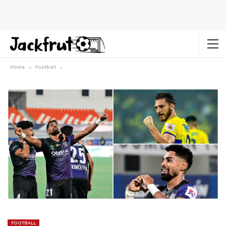
Home
Football
FOOTBALL