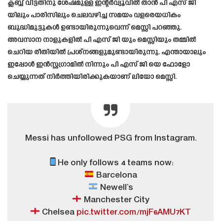
ക്ലബ്ബ് വിട്ടതിനു ശേഷമുള്ള ഇന്റർവ്യൂവിൽ താൻ പി എസ് ജി
യിലും പാരിസിലും ചെലവഴിച്ച സമയം വളരെയധികം
ബുദ്ധിമുട്ടുകൾ ഉണ്ടായിരുന്നുവെന്ന് മെസ്സി പറഞ്ഞു.
അവസാന നാളുകളിൽ പി എസ് ജി യും മെസ്സിയും തമ്മിൽ
ചെറിയ രീതിയിൽ പ്രശ്നങ്ങളുമുണ്ടായിരുന്നു. എന്തായാലും
ഇപ്പോൾ ഇൻസ്റ്റഗ്രാമിൽ നിന്നും പി എസ് ജി യെ ഫോളോ
ചെയ്യുന്നത് നിർത്തിയിരിക്കുകയാണ് ലിയോ മെസ്സി.
Messi has unfollowed PSG from Instagram.
He only follows 4 teams now:
Barcelona
Newell’s
Manchester City
Chelsea
pic.twitter.com/mjF6AMU7KT