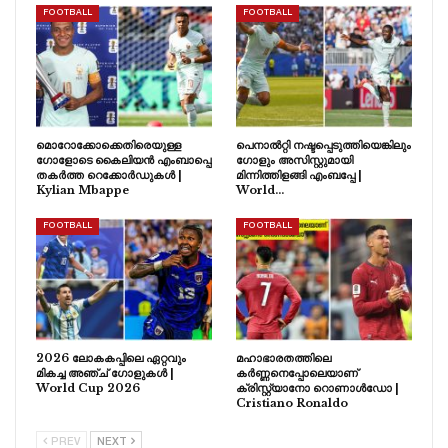
FOOTBALL
FOOTBALL
മൊറോക്കോക്കെതിരെയുള്ള
പെനാൽറ്റി നഷ്ടപ്പെടുത്തിയെങ്കിലും
ഗോളോടെ കൈലിയൻ എംബാപ്പെ
ഗോളും അസിസ്റ്റുമായി
തകർത്ത റെക്കോർഡുകൾ |
മിന്നിത്തിളങ്ങി എംബപ്പേ |
Kylian Mbappe
World…
FOOTBALL
FOOTBALL
2026 ലോകകപ്പിലെ ഏറ്റവും
മഹാഭാരതത്തിലെ
മികച്ച അഞ്ച് ഗോളുകൾ |
കർണ്ണനെപ്പോലെയാണ്
World Cup 2026
ക്രിസ്റ്റ്യാനോ റൊണാൾഡോ |
Cristiano Ronaldo
PREV
NEXT