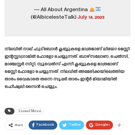
— All About Argentina
(@AlbicelesteTalk)
July 14, 2023
നിലവിൽ നാല് ഫുട്ബോൾ ക്ലബ്ബുകളെ മാത്രമാണ് ലിയോ മെസ്സി
ഇന്റസ്റ്റാഗ്രാമിൽ ഫോളോ ചെയ്യുന്നത്. ബാഴ്സലോണ, ചെൽസി,
മാഞ്ചസ്റ്റർ സിറ്റി, ന്യൂവെൽസ് എന്നീ ക്ലബ്ബുകളെ മാത്രമാണ്
മെസ്സി ഫോളോ ചെയ്യുന്നത്. നിലവിൽ അമേരിക്കയിലെത്തിയ
താരം വൈകാതെ തന്നെ സൂപ്പർ താരം ഇന്റർ മിയാമിയിൽ
ഒഫീഷ്യലി സൈൻ ചെയ്യും.
Lionel Messi
Facebook
Twitter
Google+
Share