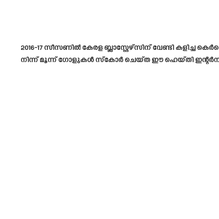
2016-17 സീസണിൽ കേരള ബ്ലാസ്റ്റേഴ്സിന് വേണ്ടി കളിച്ച ക
നിന്ന് മൂന്ന് ഗോളുകൾ സ്കോർ ചെയ്ത ഈ ഹെയ്തി ഇന്റർനാഷണ