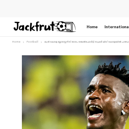
Home
Internationa
Home
Football
മുൻ കേരള ബ്ലാസ്റ്റേഴ്‌സ് താരം ബെൽഫോർട്ട് സൂപ്പർ ലീഗ് കേരളയിൽ പന്തുതട