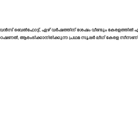
െർവെൻസ് ബെൽഫോട്ട്, ഏഴ് വർഷത്തിന് ശേഷം വീണ്ടും കേരളത്തിൽ എത
ൽ, ആരംഭിക്കാനിരിക്കുന്ന പ്രഥമ സൂപ്പർ ലീഗ് കേരള സീസണിൽ കാ