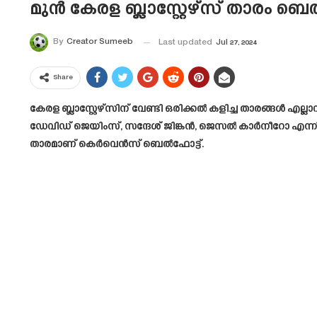
മുൻ കേരള ബ്ലാസ്റ്റേഴ്‌സ് താരം ബെ
By
Creator Sumeeb
Last updated
Jul 27, 2024
Share
കേരള ബ്ലാസ്റ്റേഴ്സിന് വേണ്ടി ഒരിക്കൽ കളിച്ച താരങ്ങൾ എ
ഡേവിഡ് ജെയിംസ്, സന്ദേശ് ജിങ്കൻ, ജെസൽ കാർനീറോ എന്നിങ
താരമാണ് കെർവെൻസ് ബെൽഫോട്ട്.