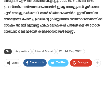
അദ്ദേഹം ഏഴ് മത്സരങ്ങൾ കളിച്ചു, 2022 ഡിസംബർ 18-ന്
ഫ്രാൻസിനെതിരായ ഫൈനലിൽ ഇരട്ട ഗോളുകൾ ഉൾപ്പെടെ
ഏഴ് ഗോളുകൾ നേടി. അൾജീരിയക്കെതിർവ ഇന്ന് നേടിയ
ഗോളോടെ പോർച്ചുഗലിന്റെ ക്രിസ്റ്റ്യാനോ റൊണാൾഡോയ്ക്ക്
ശേഷം അഞ്ച് വ്യത്യസ്ത ഫിഫ ലോകകപ്പ് പതിപ്പുകളിൽ ഗോൾ
നേടുന്ന രണ്ടാമത്തെ കളിക്കാരനായി മെസ്സി.
Argentina
Lionel Messi
World Cup 2026
Facebook
Twitter
Google+
Share