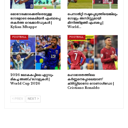
മൊറോക്കോക്കെതിരെയുള്ള
പെനാൽറ്റി നഷ്ടപ്പെടുത്തിയെങ്കിലും
ഗോളോടെ കൈലിയൻ എംബാപ്പെ
ഗോളും അസിസ്റ്റുമായി
തകർത്ത റെക്കോർഡുകൾ |
മിന്നിത്തിളങ്ങി എംബപ്പേ |
Kylian Mbappe
World…
FOOTBALL
FOOTBALL
2026 ലോകകപ്പിലെ ഏറ്റവും
മഹാഭാരതത്തിലെ
മികച്ച അഞ്ച് ഗോളുകൾ |
കർണ്ണനെപ്പോലെയാണ്
World Cup 2026
ക്രിസ്റ്റ്യാനോ റൊണാൾഡോ |
Cristiano Ronaldo
PREV
NEXT