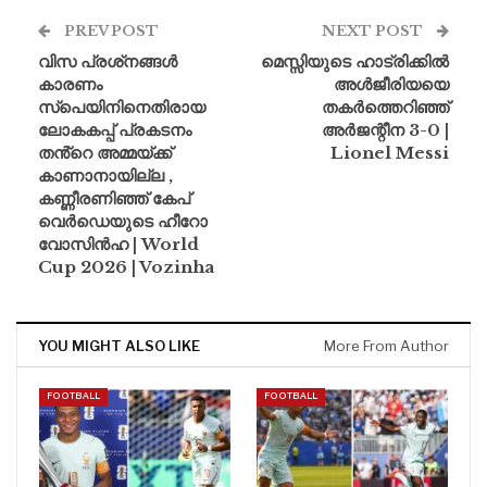
PREV POST
NEXT POST
വിസ പ്രശ്‌നങ്ങൾ
മെസ്സിയുടെ ഹാട്രിക്കിൽ
കാരണം
അൾജീരിയയെ
സ്പെയിനിനെതിരായ
തകർത്തെറിഞ്ഞ്
ലോകകപ്പ് പ്രകടനം
അർജന്റീന 3-0 |
തൻ്റെ അമ്മയ്ക്ക്
Lionel Messi
കാണാനായില്ല ,
കണ്ണീരണിഞ്ഞ് കേപ്
വെർഡെയുടെ ഹീറോ
വോസിൻഹ | World
Cup 2026 | Vozinha
YOU MIGHT ALSO LIKE
More From Author
FOOTBALL
FOOTBALL