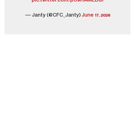
pic.twitter.com/pSwhAMEBdf
— Janty (@CFC_Janty)
June 17, 2026