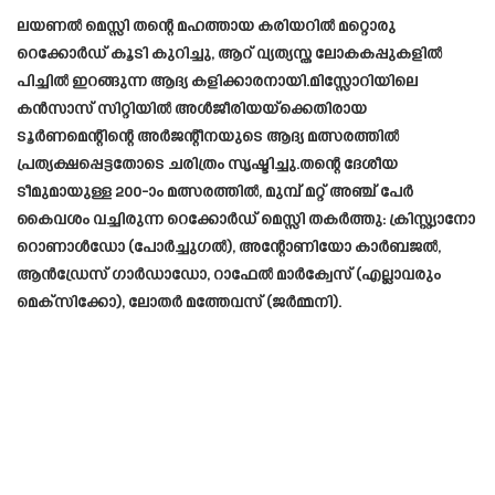
ലയണൽ മെസ്സി തന്റെ മഹത്തായ കരിയറിൽ മറ്റൊരു
റെക്കോർഡ് കൂടി കുറിച്ചു, ആറ് വ്യത്യസ്ത ലോകകപ്പുകളിൽ
പിച്ചിൽ ഇറങ്ങുന്ന ആദ്യ കളിക്കാരനായി.മിസ്സോറിയിലെ
കൻസാസ് സിറ്റിയിൽ അൾജീരിയയ്‌ക്കെതിരായ
ടൂർണമെന്റിന്റെ അർജന്റീനയുടെ ആദ്യ മത്സരത്തിൽ
പ്രത്യക്ഷപ്പെട്ടതോടെ ചരിത്രം സൃഷ്ടിച്ചു.തന്റെ ദേശീയ
ടീമുമായുള്ള 200-ാം മത്സരത്തിൽ, മുമ്പ് മറ്റ് അഞ്ച് പേർ
കൈവശം വച്ചിരുന്ന റെക്കോർഡ് മെസ്സി തകർത്തു: ക്രിസ്റ്റ്യാനോ
റൊണാൾഡോ (പോർച്ചുഗൽ), അന്റോണിയോ കാർബജൽ,
ആൻഡ്രേസ് ഗാർഡാഡോ, റാഫേൽ മാർക്വേസ് (എല്ലാവരും
മെക്സിക്കോ), ലോതർ മത്തേവസ് (ജർമ്മനി).