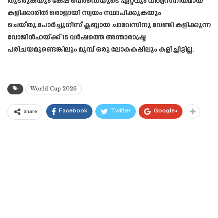
തുടരുകയും കേപ്പ് വെർഡെയുടെ ഏറ്റവും വിശ്വസനീയമായ
കളിക്കാരിൽ ഒരാളായി സ്വയം സ്ഥാപിക്കുകയും
ചെയ്തു.പോർച്ചുഗീസ് ക്ലബ്ബായ ചാവേസിനു വേണ്ടി കളിക്കുന്ന
വോജിൻഹയ്ക്ക് 15 വർഷത്തെ അന്താരാഷ്ട്ര
പരിചയമുണ്ടെങ്കിലും മുമ്പ് ഒരു ലോകകപ്പിലും കളിച്ചിട്ടില്ല.
World Cup 2026
Facebook
Twitter
Google+
Share