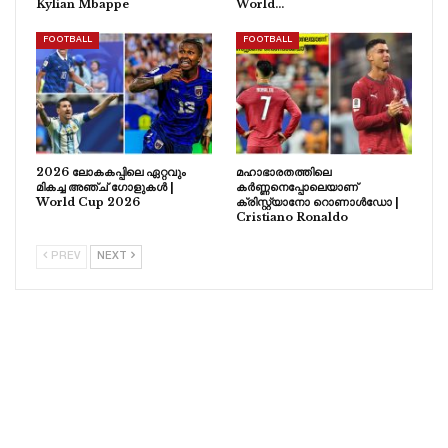
Kylian Mbappe
World…
FOOTBALL
FOOTBALL
2026 ലോകകപ്പിലെ ഏറ്റവും
മഹാഭാരതത്തിലെ
മികച്ച അഞ്ച് ഗോളുകൾ |
കർണ്ണനെപ്പോലെയാണ്
World Cup 2026
ക്രിസ്റ്റ്യാനോ റൊണാൾഡോ |
Cristiano Ronaldo
PREV
NEXT