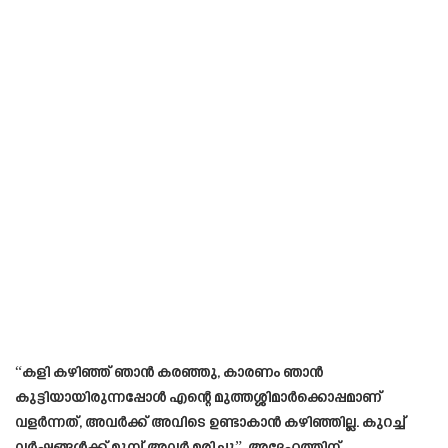
“കളി കഴിഞ്ഞ് ഞാൻ കരഞ്ഞു, കാരണം ഞാൻ
കുട്ടിയായിരുന്നപ്പോൾ എന്റെ മുത്തശ്ശിമാർക്കൊപ്പമാണ്
വളർന്നത്, അവർക്ക് അവിടെ ഉണ്ടാകാൻ കഴിഞ്ഞില്ല. കുറച്ച്