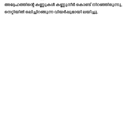
അദ്ദേഹത്തിന്റെ കണ്ണുകൾ കണ്ണുനീർ കൊണ്ട് നിറഞ്ഞിരുന്നു,
നെറ്റിയിൽ ഒലിച്ചിറങ്ങുന്ന വിയർപ്പുമായി ലയിച്ചു.