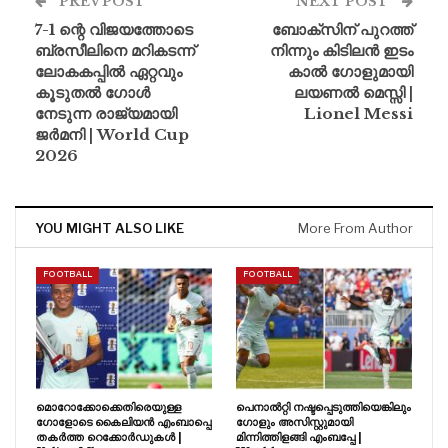
PREV POST
NEXT POST
7-1 ന്റെ വിജയത്തോടെ
ബോക്സിന് പുറത്ത്
ബ്രസീലിനെ മറികടന്ന്
നിന്നും കിടിലൻ ഇടം
ലോകകപ്പിൽ ഏറ്റവും
കാൽ ഗോളുമായി
കൂടുതൽ ഗോൾ
ലയണൽ മെസ്സി |
നേടുന്ന രാജ്യമായി
Lionel Messi
ജർമനി | World Cup
2026
YOU MIGHT ALSO LIKE
More From Author
FOOTBALL
FOOTBALL
മൊറോക്കോക്കെതിരെയുള്ള
പെനാൽറ്റി നഷ്ടപ്പെടുത്തിയെങ്കിലും
ഗോളോടെ കൈലിയൻ എംബാപ്പെ
ഗോളും അസിസ്റ്റുമായി
തകർത്ത റെക്കോർഡുകൾ |
മിന്നിത്തിളങ്ങി എംബപ്പേ |