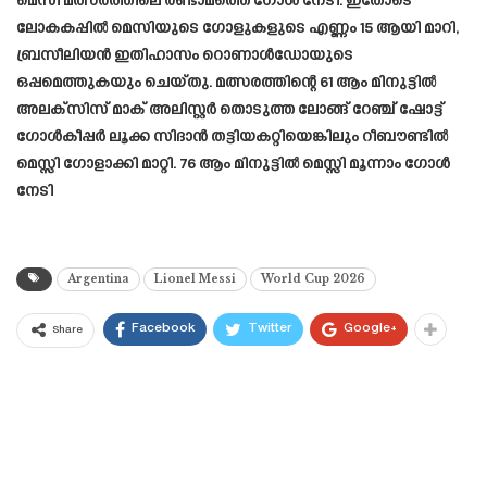
മെസി മത്സരത്തിലെ രണ്ടാമത്തെ ഗോൾ നേടി. ഇതോടെ
ലോകകപ്പിൽ മെസിയുടെ ഗോളുകളുടെ എണ്ണം 15 ആയി മാറി,
ബ്രസീലിയൻ ഇതിഹാസം റൊണാൾഡോയുടെ
ഒപ്പമെത്തുകയും ചെയ്തു. മത്സരത്തിന്റെ 61 ആം മിനുട്ടിൽ
അലക്സിസ് മാക് അലിസ്റ്റർ തൊടുത്ത ലോങ്ങ് റേഞ്ച് ഷോട്ട്
ഗോൾകീപ്പർ ലൂക്ക സിദാൻ തട്ടിയകറ്റിയെങ്കിലും റീബൗണ്ടിൽ
മെസ്സി ഗോളാക്കി മാറ്റി. 76 ആം മിനുട്ടിൽ മെസ്സി മൂന്നാം ഗോൾ
നേടി
Argentina
Lionel Messi
World Cup 2026
Facebook
Twitter
Google+
Share