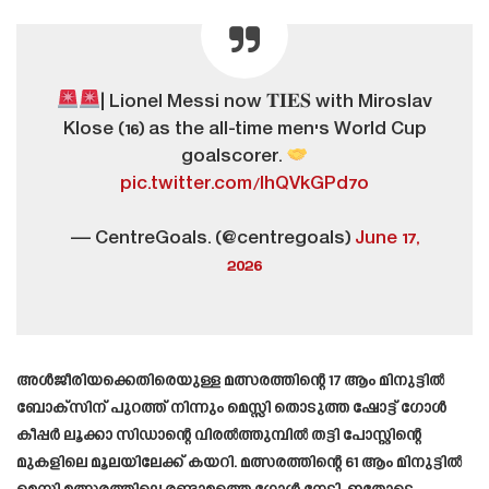
| Lionel Messi now 𝐓𝐈𝐄𝐒 with Miroslav
Klose (16) as the all-time men's World Cup
goalscorer.
pic.twitter.com/IhQVkGPd7o
— CentreGoals. (@centregoals)
June 17,
2026
അൾജീരിയക്കെതിരെയുള്ള മത്സരത്തിന്റെ 17 ആം മിനുട്ടിൽ
ബോക്സിന് പുറത്ത് നിന്നും മെസ്സി തൊടുത്ത ഷോട്ട് ഗോൾ
കീപ്പർ ലൂക്കാ സിഡാന്റെ വിരൽത്തുമ്പിൽ തട്ടി പോസ്റ്റിന്റെ
മുകളിലെ മൂലയിലേക്ക് കയറി. മത്സരത്തിന്റെ 61 ആം മിനുട്ടിൽ