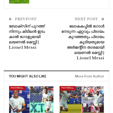
PREV POST
NEXT POST
ബോക്സിന് പുറത്ത്
ലോകകപ്പിൽ ഗോൾ
നിന്നും കിടിലൻ ഇടം
നേടുന്ന ഏറ്റവും പ്രായം
കാൽ ഗോളുമായി
കുറഞ്ഞതും പ്രായം
ലയണൽ മെസ്സി |
കൂടിയതുമായ
Lionel Messi
അർജന്റീന താരമായി
ലയണൽ മെസ്സി |
Lionel Messi
YOU MIGHT ALSO LIKE
More From Author
FOOTBALL
FOOTBALL