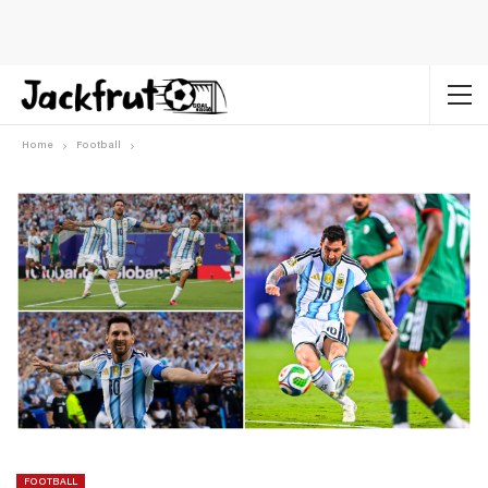
Home
Football
FOOTBALL