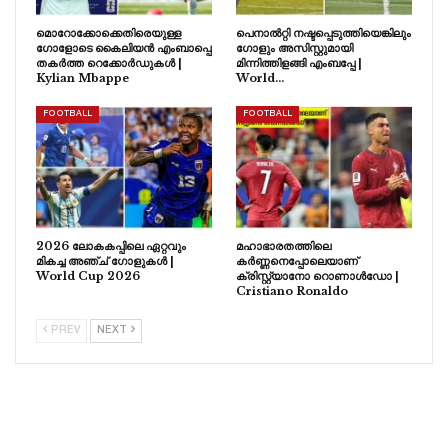
മൊറോക്കോക്കെതിരെയുള്ള
പെനാൽറ്റി നഷ്ടപ്പെടുത്തിയെങ്കിലും
ഗോളോടെ കൈലിയൻ എംബാപ്പെ
ഗോളും അസിസ്റ്റുമായി
തകർത്ത റെക്കോർഡുകൾ |
മിന്നിത്തിളങ്ങി എംബപ്പേ |
Kylian Mbappe
World…
FOOTBALL
FOOTBALL
2026 ലോകകപ്പിലെ ഏറ്റവും
മഹാഭാരതത്തിലെ
മികച്ച അഞ്ച് ഗോളുകൾ |
കർണ്ണനെപ്പോലെയാണ്
World Cup 2026
ക്രിസ്റ്റ്യാനോ റൊണാൾഡോ |
Cristiano Ronaldo
PREV
NEXT