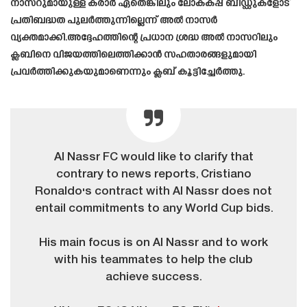
നാസറുമായുള്ള കരാർ ഏതെങ്കിലും ലോകകപ്പ് ബിഡ്ഡുകളോട്
പ്രതിബദ്ധത പുലർത്തുന്നില്ലെന്ന് അൽ നാസർ
വ്യക്തമാക്കി.അദ്ദേഹത്തിന്റെ പ്രധാന ശ്രദ്ധ അൽ നാസറിലും
ക്ലബിനെ വിജയത്തിലെത്തിക്കാൻ സഹതാരങ്ങളുമായി
പ്രവർത്തിക്കുകയുമാണെന്നും ക്ലബ് കൂട്ടിച്ചേർത്തു.
Al Nassr FC would like to clarify that
contrary to news reports, Cristiano
Ronaldo's contract with Al Nassr does not
entail commitments to any World Cup bids.
His main focus is on Al Nassr and to work
with his teammates to help the club
achieve success.