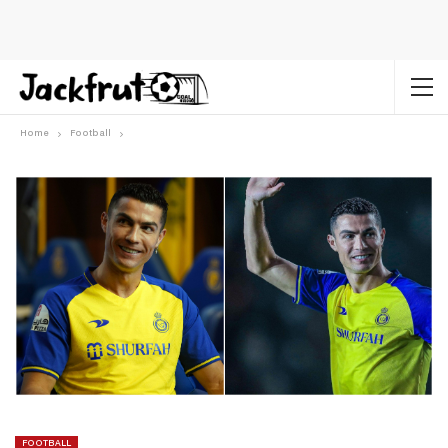
Home
Football
FOOTBALL