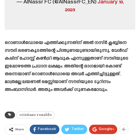
— AlNassr FC (@AlNassrFC_EN)
January 10,
2023
റൊണാൾഡോയെ എത്തിക്കുന്നതിന് അൽ നസ്ർ ക്ലബ്ബിനെ
സൗദി ഭരണകൂടത്തിന്റെ പിന്തുണയുണ്ടായിരുന്നു. വേൾഡ്
കപ്പിന് ഹോസ്റ്റ് കൺട്രി ആവുക എന്നുള്ളതാണ് സൗദിയുടെ
ഇപ്പോഴത്തെ പ്രധാന ലക്ഷ്യം. അതിന്റെ ഭാഗമായി കൊണ്ട്
തന്നെയാണ് റൊണാൾഡോയെ അവർ എത്തിച്ചിട്ടുള്ളത്.
മാത്രമല്ല ലയണൽ മെസ്സിയാണ് സൗദിയുടെ ടൂറിസം
അംബാസിഡർ. അതും അവർക്ക് ഗുണകരമാവും.
cristiano ronaldo
Facebook
Twitter
Google+
Share