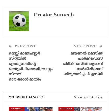
Creator Sumeeb
PREV POST
NEXT POST
മെസ്സി മാഞ്ചസ്റ്റർ
ലയണൽ മെസിക്ക്
സിറ്റിയിൽ
പാർക് ഡെസ്
എത്തുന്നതിന്റെ
പ്രിൻസസിൽ ആദരവ്
തൊട്ടരികിലെത്തി,തടസ്സം
നൽകില്ലെന്ന്
നിന്നത്
തീരുമാനിച്ച് പിഎസ്‌ജി
ഒരേ ഒരാൾ മാത്രം
YOU MIGHT ALSO LIKE
More From Author
FOOTBALL
FOOTBALL