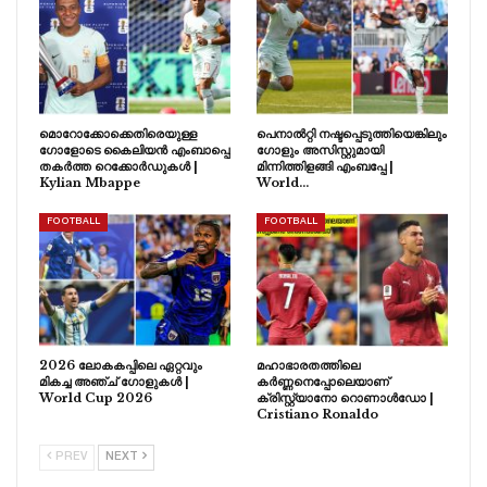
മൊറോക്കോക്കെതിരെയുള്ള
പെനാൽറ്റി നഷ്ടപ്പെടുത്തിയെങ്കിലും
ഗോളോടെ കൈലിയൻ എംബാപ്പെ
ഗോളും അസിസ്റ്റുമായി
തകർത്ത റെക്കോർഡുകൾ |
മിന്നിത്തിളങ്ങി എംബപ്പേ |
Kylian Mbappe
World…
FOOTBALL
FOOTBALL
2026 ലോകകപ്പിലെ ഏറ്റവും
മഹാഭാരതത്തിലെ
മികച്ച അഞ്ച് ഗോളുകൾ |
കർണ്ണനെപ്പോലെയാണ്
World Cup 2026
ക്രിസ്റ്റ്യാനോ റൊണാൾഡോ |
Cristiano Ronaldo
PREV
NEXT