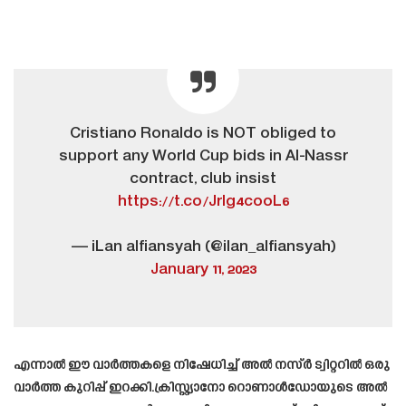
Cristiano Ronaldo is NOT obliged to
support any World Cup bids in Al-Nassr
contract, club insist
https://t.co/Jrlg4cooL6
— iLan alfiansyah (@ilan_alfiansyah)
January 11, 2023
എന്നാൽ ഈ വാർത്തകളെ നിഷേധിച്ച് അൽ നസ്ർ ട്വിറ്ററിൽ ഒരു
വാർത്ത കുറിപ്പ് ഇറക്കി.ക്രിസ്റ്റ്യാനോ റൊണാൾഡോയുടെ അൽ