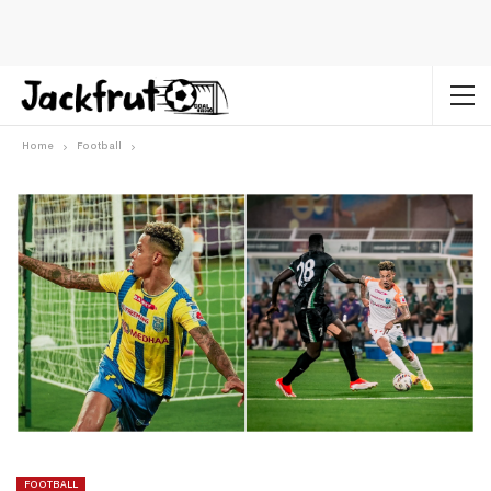
Home
Football
FOOTBALL