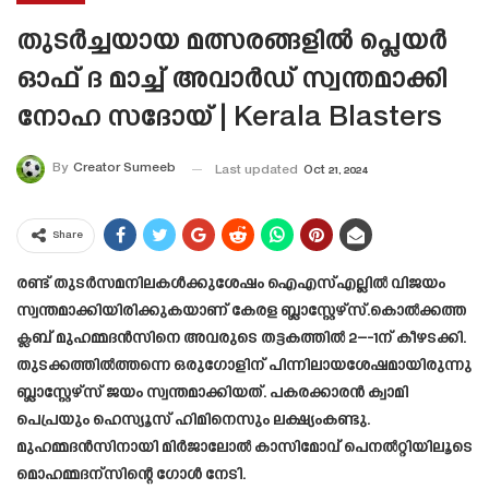
തുടർച്ചയായ മത്സരങ്ങളിൽ പ്ലെയർ
ഓഫ് ദ മാച്ച് അവാർഡ് സ്വന്തമാക്കി
നോഹ സദോയ് | Kerala Blasters
By
Creator Sumeeb
Last updated
Oct 21, 2024
Share
രണ്ട്‌ തുടർസമനിലകൾക്കുശേഷം ഐഎസ്‌എല്ലിൽ വിജയം
സ്വന്തമാക്കിയിരിക്കുകയാണ് കേരള ബ്ലാസ്റ്റേഴ്‌സ്.കൊൽക്കത്ത
ക്ലബ് മുഹമ്മദൻസിനെ അവരുടെ തട്ടകത്തിൽ 2–-1ന്‌ കീഴടക്കി.
തുടക്കത്തിൽത്തന്നെ ഒരുഗോളിന്‌ പിന്നിലായശേഷമായിരുന്നു
ബ്ലാസ്റ്റേഴ്‌സ് ജയം സ്വന്തമാക്കിയത്‌. പകരക്കാരൻ ക്വാമി
പെപ്രയും ഹെസ്യൂസ്‌ ഹിമിനെസും ലക്ഷ്യംകണ്ടു.
മുഹമ്മദൻസിനായി മിർജാലോൽ കാസിമോവ്‌ പെനൽറ്റിയിലൂടെ
മൊഹമ്മദന്സിന്റെ ഗോൾ നേടി.