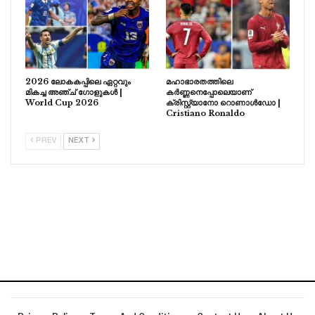
2026 ലോകകപ്പിലെ ഏറ്റവും
മഹാഭാരതത്തിലെ
മികച്ച അഞ്ച് ഗോളുകൾ |
കർണ്ണനെപ്പോലെയാണ്
World Cup 2026
ക്രിസ്റ്റ്യാനോ റൊണാൾഡോ |
Cristiano Ronaldo
PREV
NEXT