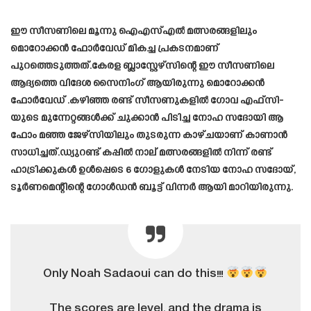
ഈ സീസണിലെ മൂന്നു ഐഎസ്എൽ മത്സരങ്ങളിലും
മൊറോക്കൻ ഫോർവേഡ് മികച്ച പ്രകടനമാണ്
പുറത്തെടുത്തത്.കേരള ബ്ലാസ്റ്റേഴ്സിന്റെ ഈ സീസണിലെ
ആദ്യത്തെ വിദേശ സൈനിംഗ് ആയിരുന്നു മൊറോക്കൻ
ഫോർവേഡ് .കഴിഞ്ഞ രണ്ട് സീസണുകളിൽ ഗോവ എഫ്സി-
യുടെ മുന്നേറ്റങ്ങൾക്ക് ചുക്കാൻ പിടിച്ച നോഹ സദോയി ആ
ഫോം മഞ്ഞ ജേഴ്സിയിലും തുടരുന്ന കാഴ്ചയാണ് കാണാൻ
സാധിച്ചത്.ഡ്യുറണ്ട് കപ്പിൽ നാല് മത്സരങ്ങളിൽ നിന്ന് രണ്ട്
ഹാട്രിക്കുകൾ ഉൾപ്പെടെ 6 ഗോളുകൾ നേടിയ നോഹ സദോയ്,
ടൂർണമെന്റിന്റെ ഗോൾഡൻ ബൂട്ട് വിന്നർ ആയി മാറിയിരുന്നു.
Only Noah Sadaoui can do this!!!
The scores are level, and the drama is