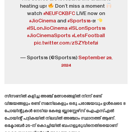
heating up!
Don’t miss a moment
watch
#NEUFCKBFC
LIVE now on
#JioCinema
and
#Sports18
-3!
#ISLonJioCinema
#ISLonSports18
#JioCinemaSports
#LetsFootball
pic.twitter.com/zSZYbtef2i
— Sports18 (@Sports18)
September 29,
2024
സീസണിൽ കളിച്ച അഞ്ച് മത്സരങ്ങളിൽ നിന്ന് രണ്ട്
വിജയങ്ങളും രണ്ട് സമനിലകളും ഒരു പരാജയവും ഉൾപ്പെടെ 8
പോയിന്റുകൾ നേടിയ കേരള ബ്ലാസ്റ്റേഴ്സ് ഐഎസ്എൽ
പോയിന്റ് പട്ടികയിൽ നിലവിൽ അഞ്ചാം സ്ഥാനത്ത് ആണ്.
ഒക്ടോബർ 25-ന് കൊച്ചിയിൽ ബംഗളൂരുവിനെതിരെയാണ്