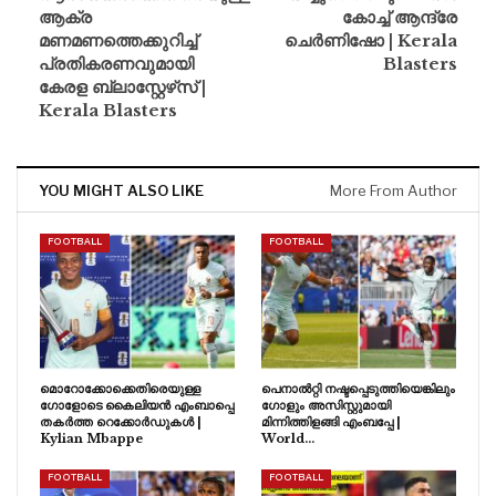
ആക്ര
കോച്ച് ആന്ദ്രേ
മണമണത്തെക്കുറിച്ച്
ചെർണിഷോ | Kerala
പ്രതികരണവുമായി
Blasters
കേരള ബ്ലാസ്റ്റേഴ്‌സ് |
Kerala Blasters
YOU MIGHT ALSO LIKE
More From Author
FOOTBALL
FOOTBALL
മൊറോക്കോക്കെതിരെയുള്ള
പെനാൽറ്റി നഷ്ടപ്പെടുത്തിയെങ്കിലും
ഗോളോടെ കൈലിയൻ എംബാപ്പെ
ഗോളും അസിസ്റ്റുമായി
തകർത്ത റെക്കോർഡുകൾ |
മിന്നിത്തിളങ്ങി എംബപ്പേ |
Kylian Mbappe
World…
FOOTBALL
FOOTBALL