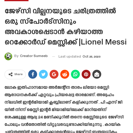
ജേഴ്സി വില്പനയുടെ ചരിത്രത്തിൽ
ഒരു സ്പോർട്സിനും
അവകാശപ്പെടാൻ കഴിയാത്ത
റെക്കോർഡ് മെസ്സിക്ക് |Lionel Messi
By
Creator Sumeeb
Last updated
Oct 25, 2023
Share
ലോക ഇതിഹാസമായ അർജന്റീന താരം ലിയോ മെസ്സി
ആരാധനകർക്ക് ഏറ്റവും പ്രിയപ്പെട്ട താരമാണ്. അദ്ദേഹം
നിലവിൽ ഇന്റർമിയാമി ക്ലബ്ബിലാണ് കളിക്കുന്നത് . പി എസ് ജി
യിൽ നിന്ന് മെസ്സി ഇന്റർ മിയാമിയിലേക്ക് മാറിയതിന്
ശേഷമുള്ള ആദ്യ 24 മണിക്കൂറിൽ തന്നെ മെസ്സിയുടെ ജേഴ്‌സി
പോലും വൻതോതിൽ വിറ്റുവരവുണ്ടാക്കിയിരുന്നു . കായിക
ചരിത്രത്തിൽ ഒരു കളിക്കാരന്റെയും ജേഴ്സി ഇത്രയധികം