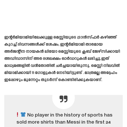
ഇന്റർമിയാമിയിലേക്കുള്ള മെസ്സിയുടെ ട്രാൻസ്ഫർ കഴിഞ്ഞ്
കുറച്ച് ദിവസങ്ങൾക്ക് ശേഷം, ഇന്റർമിയാമി താരമായ
അർജന്റീന നായകൻ ലിയോ മെസ്സിയുടെ ക്ലബ്‌ ജേഴ്സിക്കായി
അഡിഡാസിന് അര ദശലക്ഷം ഓർഡറുകൾ ലഭിച്ചു.ഇത്
മാധ്യമങ്ങളിൽ വൻതോതിൽ ചർച്ചയായിരുന്നു. മെസ്സി നിലവിൽ
മിയാമിക്കായി 11 ഗോളുകൾ നേടിയിട്ടുണ്ട് . മാത്രമല്ല അദ്ദേഹം
ഇപ്പോഴും മുന്നേറ്റം തുടർന്ന് കൊണ്ടിരിക്കുകയാണ്.
No player in the history of sports has
sold more shirts than Messi in the first 24