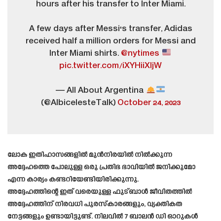
hours after his transfer to Inter Miami.
A few days after Messi's transfer, Adidas
received half a million orders for Messi and
Inter Miami shirts.
@nytimes
pic.twitter.com/iXYHiiXljW
— All About Argentina
(@AlbicelesteTalk)
October 24, 2023
ലോക ഇതിഹാസങ്ങളിൽ മുൻനിരയിൽ നിൽക്കുന്ന
അദ്ദേഹത്തെ പോലുള്ള ഒരു പ്രതിഭ ഭാവിയിൽ ജനിക്കുമോ
എന്ന കാര്യം കണ്ടറിയേണ്ടിയിരിക്കുന്നു.
അദ്ദേഹത്തിന്റെ ഇത് വരെയുള്ള ഫുട്ബാൾ ജീവിതത്തിൽ
അദ്ദേഹത്തിന് നിരവധി പുരസ്‌കാരങ്ങളും, വ്യക്തികത
നേട്ടങ്ങളും ഉണ്ടായിട്ടുണ്ട്. നിലവിൽ 7 ബാലൻ ഡി ഓറുകൾ