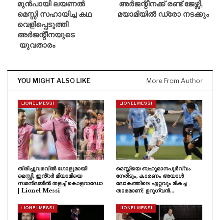
മുൻപായി ലയണൽ
അർജന്റീനക്ക് രണ്ട് ജേഴ്സി,
മെസ്സി സഹായിച്ച കഥ
മയാമിയിൽ ഡ്രോ നടക്കും
വെളിപ്പെടുത്തി
അർജന്റീനയുടെ
യുവതാരം
YOU MIGHT ALSO LIKE
More From Author
LIONEL MESSI
LIONEL MESSI
തിരിച്ചുവരവിൽ ഗോളുമായി
മെസ്സിയെ ബഹുമാനപൂർവ്വം
മെസ്സി, ഇൻ്റർ മിയാമിയെ
നേരിടും, കാരണം അയാൾ
സമനിലയിൽ തളച്ച് കൊളറാഡോ
ലോകത്തിലെ ഏറ്റവും മികച്ച
| Lionel Messi
താരമാണ്; ഉറുഗ്വൻ…
LIONEL MESSI
LIONEL MESSI