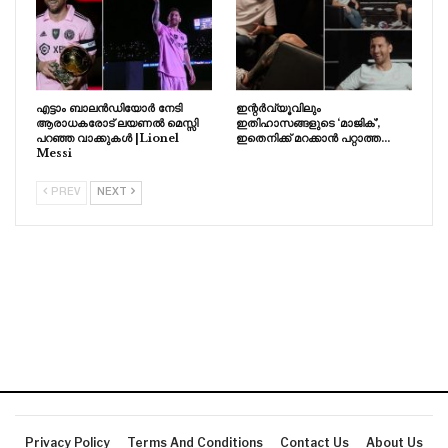
എട്ടാം ബാലൻഡിയോർ നേടി
ഇന്റർവ്യൂവിലും
ആരാധകരോട് ലയണൽ മെസ്സി
ഇതിഹാസങ്ങളുടെ ‘മാജിക്’,
പറഞ്ഞ വാക്കുകൾ |Lionel
ഇതെനിക്ക് മറക്കാൻ പറ്റാത്ത…
Messi
PREV
NEXT
Privacy Policy
Terms And Conditions
Contact Us
About Us