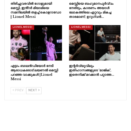
തിരിച്ചുവരവിൽ ഗോളുമായി
മെസ്സിയെ ബഹുമാനപൂർവ്വം
മെസ്സി, ഇൻ്റർ മിയാമിയെ
നേരിടും, കാരണം അയാൾ
സമനിലയിൽ തളച്ച് കൊളറാഡോ
ലോകത്തിലെ ഏറ്റവും മികച്ച
| Lionel Messi
താരമാണ്; ഉറുഗ്വൻ…
LIONEL MESSI
LIONEL MESSI
എട്ടാം ബാലൻഡിയോർ നേടി
ഇന്റർവ്യൂവിലും
ആരാധകരോട് ലയണൽ മെസ്സി
ഇതിഹാസങ്ങളുടെ ‘മാജിക്’,
പറഞ്ഞ വാക്കുകൾ |Lionel
ഇതെനിക്ക് മറക്കാൻ പറ്റാത്ത…
Messi
PREV
NEXT