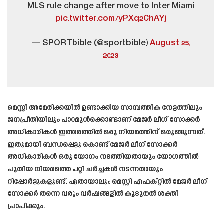
MLS rule change after move to Inter Miami
pic.twitter.com/yPXq2ChAYj
— SPORTbible (@sportbible)
August 25,
2023
മെസ്സി അമേരിക്കയിൽ ഉണ്ടാക്കിയ സാമ്പത്തിക നേട്ടത്തിലും
ജനപ്രീതിയിലും പാഠമുൾക്കൊണ്ടാണ് മേജർ ലീഗ് സോക്കർ
അധികാരികൾ ഇത്തരത്തിൽ ഒരു നിയമത്തിന് ഒരുങ്ങുന്നത്.
ഇതുമായി ബന്ധപ്പെട്ടു കൊണ്ട് മേജർ ലീഗ് സോക്കർ
അധികാരികൾ ഒരു യോഗം നടത്തിയതായും യോഗത്തിൽ
പുതിയ നിയമത്തെ പറ്റി ചർച്ചകൾ നടന്നതായും
റിപ്പോർട്ടുകളുണ്ട്. ഏതായാലും മെസ്സി എഫക്റ്റിൽ മേജർ ലീഗ്
സോക്കർ തന്നെ വരും വർഷങ്ങളിൽ കൂടുതൽ ശക്തി
പ്രാപിക്കും.