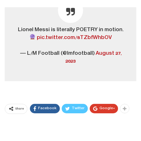
Lionel Messi is literally POETRY in motion.
pic.twitter.com/8TZbfWhbOV
— L/M Football (@lmfootbalI)
August 27,
2023
Facebook
Twitter
Google+
Share