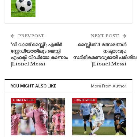
PREV POST
NEXT POST
‘വീ വാണ്ട് മെസ്സി’; എതിർ
മെസ്സിക്ക് 3 മത്സരങ്ങൾ
സ്റ്റേഡിയത്തിലും മെസ്സി
നഷ്ടമാവും;
എഫക്ട്; വീഡിയോ കാണാം
സ്ഥിരീകരണവുമായി പരിശീ
|Lionel Messi
|Lionel Messi
YOU MIGHT ALSO LIKE
More From Author
LIONEL MESSI
LIONEL MESSI