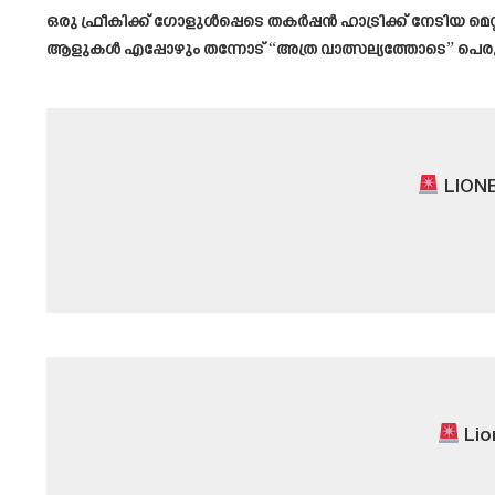
ഒരു ഫ്രീകിക്ക് ഗോളുൾപ്പെടെ തകർപ്പൻ ഹാട്രിക്ക് നേടിയ മ
ആളുകൾ എപ്പോഴും തന്നോട് “അത്ര വാത്സല്യത്തോടെ” പെരു
LIONE
Lio