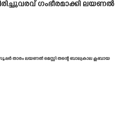
 തിരിച്ചുവരവ് ഗംഭീരമാക്കി ലയണൽ
ൂപ്പർ താരം ലയണൽ മെസ്സി തന്റെ ബാല്യകാല ക്ലബായ