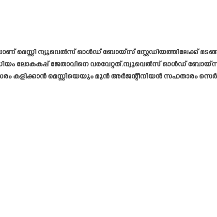
ാണ് മെസ്സി ന്യൂവെൽസ് ഓൾഡ് ബോയ്സ് സ്റ്റേഡിയത്തിലേക്ക് മടങ്
േഡിയം ലോകകപ്പ് ജേതാവിനെ വരവേറ്റത്.ന്യൂവെൽസ് ഓൾഡ് ബോയ്‌സുമാ
മത്സരം കളിക്കാൻ മെസ്സിയെയും മുൻ അർജന്റീനിയൻ സഹതാരം സെർ