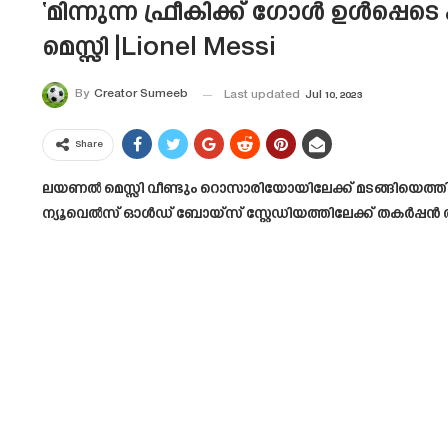
‘മിന്നുന്ന ഫ്രീകിക്ക് ഗോൾ ഉൾപ്പെ
മെസ്സി |Lionel Messi
By
Creator Sumeeb
Last updated
Jul 10, 2023
Share
ലയണൽ മെസ്സി വീണ്ടും റൊസാരിയോയിലേക്ക് മടങ്ങിയെത്തി
ന്യൂവെൽസ് ഓൾഡ് ബോയ്സ് സ്റ്റേഡിയത്തിലേക്ക് തകർപ്പൻ ത