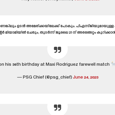
യാണെങ്കിലും ഉടൻ അമേരിക്കയിലേക്ക് പോകും. പിഎസ്ജിയുമായുള്
ർ മിയാമിയിൽ ചേരും, തുടർന്ന് ജൂലൈ 21 ന് അരങ്ങേറ്റം കുറിക്കാ
 on his 36th birthday at Maxi Rodriguez farewell match
— PSG Chief (@psg_chief)
June 24, 2023