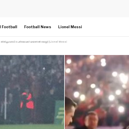
l Football
Football News
Lionel Messi
ള്ള തിരിച്ചുവരവ് ഗംഭീരമാക്കി ലയണൽ മെസ്സി |Lionel Messi