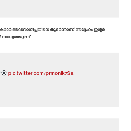
ള കരാർ അവസാനിച്ചതിനെ തുടർന്നാണ് അദ്ദേഹം ഇന്റർ
ൻ സാധ്യതയുണ്ട്.
pic.twitter.com/prmonik7Sa