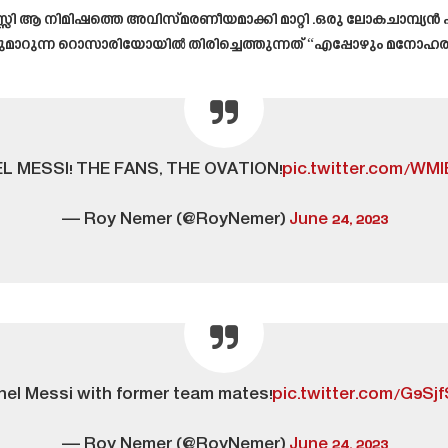
െസ്സി ആ നിമിഷത്തെ അവിസ്മരണീയമാക്കി മാറ്റി .ഒരു ലോകചാമ്പ്യൻ 
മാറുന്ന റൊസാരിയോയിൽ തിരിച്ചെത്തുന്നത് “എപ്പോഴും മനോഹരമ
L MESSI! THE FANS, THE OVATION!
pic.twitter.com/WM
— Roy Nemer (@RoyNemer)
June 24, 2023
nel Messi with former team mates!
pic.twitter.com/G9Sj
— Roy Nemer (@RoyNemer)
June 24, 2023