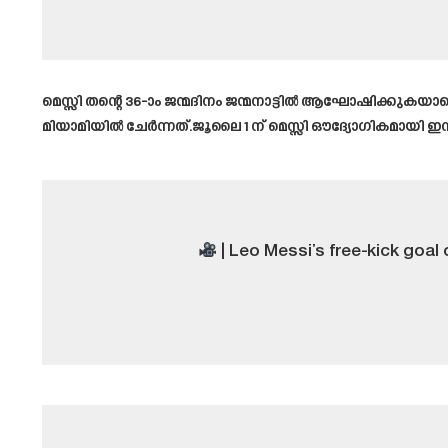
മെസ്സി തന്റെ 36-ാം ജന്മദിനം ജന്മനാട്ടിൽ ആഘോഷിക്കുക
മിയാമിയിൽ ചേർന്നത്.ജൂലൈ 1 ന് മെസ്സി ഔദ്യോഗികമായി ഇന്റ
| Leo Messi’s free-kick goal