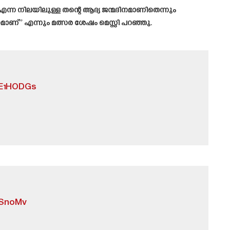
എന്ന നിലയിലുള്ള തന്റെ ആദ്യ ജന്മദിനമാണിതെന്നും
ാണ്” എന്നും മത്സര ശേഷം മെസ്സി പറഞ്ഞു.
IE1HODGs
fSnoMv