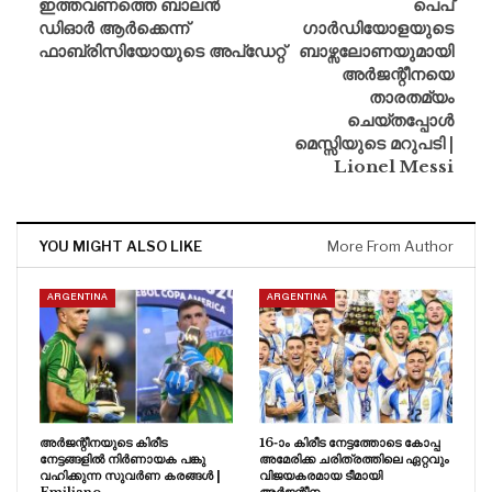
ഇത്തവണത്തെ ബാലൻ
പെപ്
ഡിഓർ ആർക്കെന്ന്
ഗാർഡിയോളയുടെ
ഫാബ്രിസിയോയുടെ അപ്ഡേറ്റ്
ബാഴ്സലോണയുമായി
അർജന്റീനയെ
താരതമ്യം
ചെയ്തപ്പോൾ
മെസ്സിയുടെ മറുപടി |
Lionel Messi
YOU MIGHT ALSO LIKE
More From Author
ARGENTINA
ARGENTINA
അർജന്റീനയുടെ കിരീട
16-ാം കിരീട നേട്ടത്തോടെ കോപ്പ
നേട്ടങ്ങളിൽ നിർണായക പങ്കു
അമേരിക്ക ചരിത്രത്തിലെ ഏറ്റവും
വഹിക്കുന്ന സുവർണ കരങ്ങൾ |
വിജയകരമായ ടീമായി
Emiliano…
അർജന്റീന…