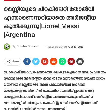
മെസ്സിയുടെ ചിറകിലേറി തോൽവി
എന്താണെന്നറിയാതെ അർജന്റീന
കുതിക്കുന്നു|Lionel Messi
|Argentina
By
Creator Sumeeb
Last updated
Oct 18, 2023
Share
ലോകകപ്പ് യോഗ്യത മത്സരത്തിലെ തുടർച്ചയായ നാലാം വിജയം
സ്വന്തമാക്കി അര്ജന്റീന ,ഇന്ന് നടന്ന മത്സരത്തിൽ സൂപ്പർ താരം
ലയണൽ മെസ്സിയുടെ ആദ്യ പകുതിയിലെ ഇരട്ടത്ത
ഗോളുകളുടെ മികവിൽ പെറുവിനെ എതിരില്ലാത്ത രണ്ടു
ഗോളുകൾക്കാണ് അര്ജന്റീന പരാജയപ്പെടുത്തിയത്. 4
മത്സരങ്ങളിൽ നിന്നും 12 പോയിന്റുമായി അര്ജന്റീനയാണ്
പോയിന്റ് ടേബിളിൽ ഒന്നാം സ്ഥാനത്ത്.