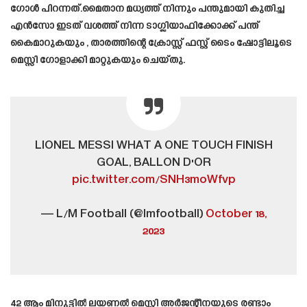
ഗോൾ പിറന്നത്.മൈതാന മധ്യത്ത് നിന്നും പന്തുമായി കുതിച്ച
എൻസോ ഇടത് വശത്ത് നിന്ന ടാഗ്ലിയാഫിക്കോക്ക് പന്ത്
കൈമാറുകയും , താരത്തിന്റെ ക്രോസ്സ് ഫസ്റ്റ് ടൈം ഷോട്ടിലൂടെ
മെസ്സി ഗോളാക്കി മാറ്റുകയും ചെയ്തു.
LIONEL MESSI WHAT A ONE TOUCH FINISH
GOAL, BALLON D'OR
pic.twitter.com/SNH3moWfvp
— L/M Football (@lmfootbalI)
October 18,
2023
42 ആം മിനുട്ടിൽ ലയണൽ മെസ്സി അർജന്റീനയുടെ രണ്ടാം