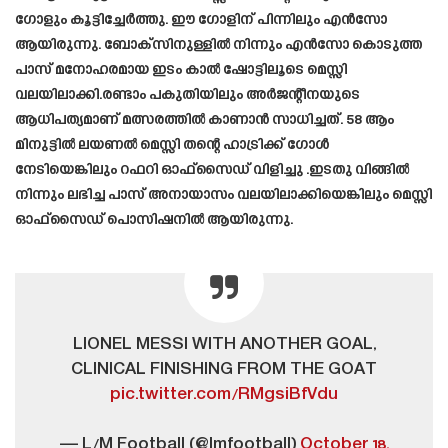
ഗോളും കൂട്ടിച്ചേർത്തു. ഈ ഗോളിന് പിന്നിലും എൻസോ
ആയിരുന്നു. ബോക്സിനുള്ളിൽ നിന്നും എൻസോ കൊടുത്ത
പാസ് മനോഹരമായ ഇടം കാൽ ഷോട്ടിലൂടെ മെസ്സി
വലയിലാക്കി.രണ്ടാം പകുതിയിലും അർജന്റീനയുടെ
ആധിപത്യമാണ് മത്സരത്തിൽ കാണാൻ സാധിച്ചത്. 58 ആം
മിനുട്ടിൽ ലയണൽ മെസ്സി തന്റെ ഹാട്രിക്ക് ഗോൾ
നേടിയെങ്കിലും റഫറി ഓഫ്‌സൈഡ് വിളിച്ചു .ഇടതു വിങ്ങിൽ
നിന്നും ലഭിച്ച പാസ് അനായാസം വലയിലാക്കിയെങ്കിലും മെസ്സി
ഓഫ്‌സൈഡ് പൊസിഷനിൽ ആയിരുന്നു.
LIONEL MESSI WITH ANOTHER GOAL,
CLINICAL FINISHING FROM THE GOAT
pic.twitter.com/RMgsiBfVdu
— L/M Football (@lmfootbalI)
October 18,