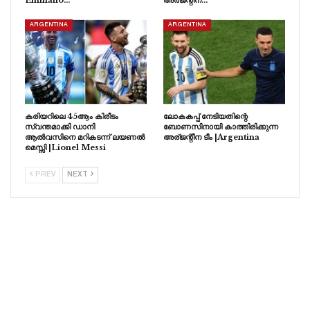
ARGENTINA
ARGENTINA
കരിയറിലെ 45ആം കിരീടം
ലോകകപ്പ് നേടിയതിന്റെ
സ്വന്തമാക്കി ഡാനി
ബോണസിനായി കാത്തിരിക്കുന്ന
ആൽവസിനെ മറികടന്ന് ലയണൽ
അര്ജന്റീന ടീം |Argentina
മെസ്സി |Lionel Messi
PREV
NEXT