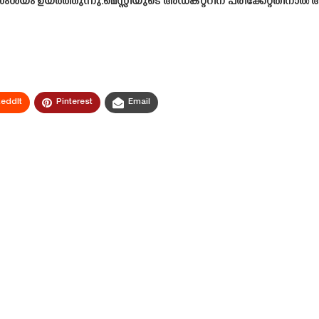
സംശയം ഉയർത്തുന്നു.മെസ്സിയുടെ അഡക്റ്ററിന് പരിക്കേറ്റതിനാൽ
eddIt
Pinterest
Email