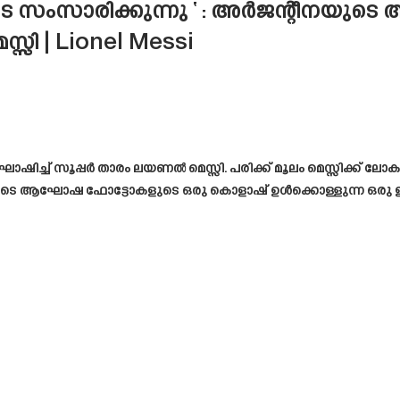
സംസാരിക്കുന്നു ‘ : അർജന്റീനയുടെ ആ
സി | Lionel Messi
ച് സൂപ്പർ താരം ലയണൽ മെസ്സി. പരിക്ക് മൂലം മെസ്സിക്ക് ലോക
 ആഘോഷ ഫോട്ടോകളുടെ ഒരു കൊളാഷ് ഉൾക്കൊള്ളുന്ന ഒരു ഇൻസ്റ്റാഗ