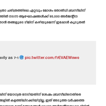
ഗ്യതാ ചരിത്രത്തിലെ ഏറ്റവും മോശം തോൽവി ബ്രസീലിന്
ിയത്തിൽ നടന്ന ആഘോഷങ്ങൾക്ക് 85,000 അർജന്റീന
താൻ തങ്ങളുടെ ടീമിന് കഴിയുമെന്ന് ഇപ്പോൾ കൂടുതൽ
vily as 7-1
pic.twitter.com/f7EVAEW0w0
കപ്പിന് യോഗ്യത നേടിയതിന് ശേഷം ബ്രസീലിനെതിരെ
ൽ കളത്തിലിറക്കിയിട്ടില്ല, ഇത് അടുത്ത വർഷത്തെ