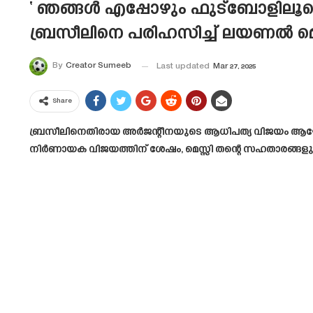
‘ ഞങ്ങൾ എപ്പോഴും ഫുട്ബോളിലൂടെ 
ബ്രസീലിനെ പരിഹസിച്ച് ലയണൽ മെസ്
By
Creator Sumeeb
Last updated
Mar 27, 2025
Share
ബ്രസീലിനെതിരായ അർജന്റീനയുടെ ആധിപത്യ വിജയം ആഘോഷിച്
നിർണായക വിജയത്തിന് ശേഷം, മെസ്സി തന്റെ സഹതാരങ്ങളുടെ