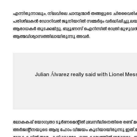
എന്നിരുന്നാലും, നിലവിലെ ചാമ്പ്യന്മാർ തങ്ങളുടെ ചിരവൈ
പരിശീലകൻ ഡോറിവൽ ജൂനിയറിൽ സമ്മർദ്ദം വർദ്ധിപ്പിച്ചു.ല
ആരാധകർ തുടക്കമിട്ടു. ബ്യൂണസ് ഐറിസിൽ രാത്രി മുഴുവൻ 
ആത്മവിശ്വാസത്തിലായിരുന്നു അവർ.
Julian Álvarez really said with Lionel Mes
ലോകകപ്പ് യോഗ്യതാ ടൂർണമെന്റിൽ ബ്രസീലിനെതിരെ രണ്ട് മ
അർജന്റീനയുടെ ആദ്യ ഹോം വിജയം കൂടിയായിരുന്നു ഇത്.കോ