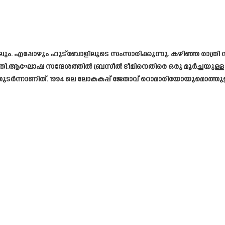
എപ്പോഴും ഫുട്ബോളിലൂടെ സംസാരിക്കുന്നു. കഴിഞ്ഞ രാത്രി നിങ്ങ
എഴുതി.ആഘോഷ സന്ദേശത്തിൽ ബ്രസീൽ ടീമിനെതിരെ ഒരു മൂർച്ചയുള്ള
 തുടർന്നാണിത്. 1994 ലെ ലോകകപ്പ് ജേതാവ് റൊമാരിയോയുമൊത്തുള