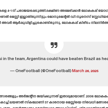
രികളെ 4-1 ന് പരാജയപ്പെടുത്തി.ദക്ഷിണ അമേരിക്കൻ ലോകകപ്പ് യോ
യണൽ മെസ്സി ഇല്ലാതിരുന്നിട്ടും മൊനുമെന്റൽ ഡി നൂനെസ് സ്റ്റേഡ
അവർ ആർപ്പുവിളിച്ചുകൊണ്ടിരുന്നു, ലോകകപ്പ് കിരീടം നിലനിർത്
si in the team, Argentina could have beaten Brazil as hea
— OneFootball (@OneFootball)
March 26, 2025
ത്സരങ്ങളും അർജന്റീന ജയിക്കുന്നത് ഇതാദ്യമായാണ്. 2006 ലോക
ച്ച് ലയണൽ സ്കലോണി 37 കാരനായ മെസ്സിയെ നിരവധി മത്സരങ്ങളി