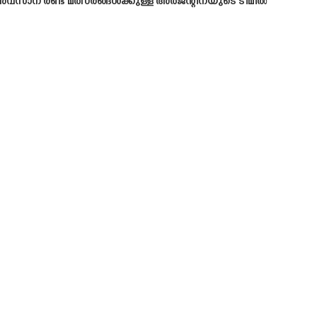
 അവസാന രണ്ട് മത്സരങ്ങൾക്കുള്ള അർജന്റീനയുടെ ടീമിൽ