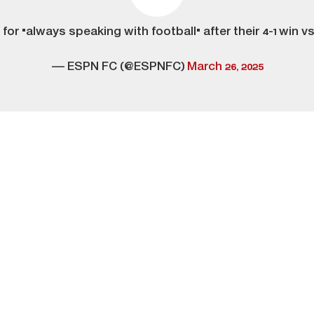
or "always speaking with football" after their 4-1 win vs
— ESPN FC (@ESPNFC)
March 26, 2025