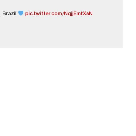
. Brazil
pic.twitter.com/NqjjEmtX8N