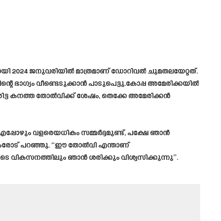
യി 2024 ജനുവരിയിൽ മാത്രമാണ് ഡോറിവൽ ചുമതലയേറ്റത്.
െ ഭാഗ്യം വീണ്ടെടുക്കാൻ പാടുപെട്ടു.കോപ്പ അമേരിക്കയിൽ
േരിട്ട കനത്ത തോൽവിക്ക് ശേഷം, തെക്കേ അമേരിക്കൻ
”എപ്പോഴും വളരെയധികം സമ്മർദ്ദമുണ്ട്, പക്ഷേ ഞാൻ
ത്തകരോട് പറഞ്ഞു. “ഈ തോൽവി എന്താണ്
ുടെ വികസനത്തിലും ഞാൻ ശരിക്കും വിശ്വസിക്കുന്നു”.