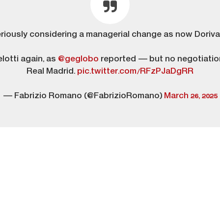
eriously considering a managerial change as now Dorival 
lotti again, as
@geglobo
reported — but no negotiation
Real Madrid.
pic.twitter.com/RFzPJaDgRR
— Fabrizio Romano (@FabrizioRomano)
March 26, 2025