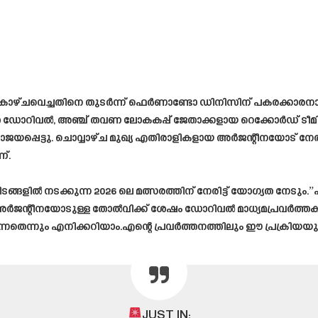
 കാഴ്ചവെച്ചതിനെ തുടർന്ന് ഫെർണാണ്ടോ ഡിനിസിന് പകരക്കാരനാ
ത ഡോറിവൽ, അഞ്ച് തവണ ലോകകപ്പ് ജേതാക്കളായ റെക്കോർഡ് ടീമിന്റ
പരാജയപ്പെട്ടു. ചൊവ്വാഴ്ച മുഖ്യ എതിരാളികളായ അർജന്റീനയോട് ന
്.
ങളിൽ നടക്കുന്ന 2026 ലെ മത്സരത്തിന് നേരിട്ട് യോഗ്യത നേടും.
ില്ല,” അർജന്റീനയോടുള്ള തോൽവിക്ക് ശേഷം ഡോറിവൽ മാധ്യമപ്രവർ
ന്നതെന്നും എനിക്കറിയാം.എന്റെ പ്രവർത്തനത്തിലും ഈ പ്രക്രിയയ
JUST IN: