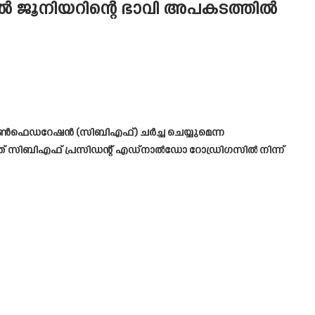
 ജൂനിയറിന്റെ ഭാവി അപകടത്തിൽ
ോൺഫെഡറേഷൻ (സിബിഎഫ്) ചർച്ച ചെയ്യുമെന്ന
ട്ടത് സിബിഎഫ് പ്രസിഡന്റ് എഡ്നാൽഡോ റോഡ്രിഗസിൽ നിന്ന്