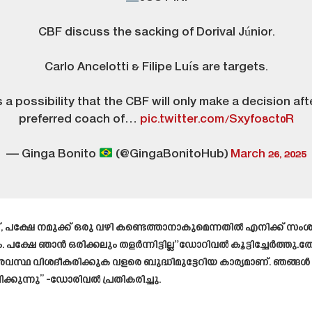
CBF discuss the sacking of Dorival Júnior.
Carlo Ancelotti & Filipe Luís are targets.
 a possibility that the CBF will only make a decision afte
preferred coach of…
pic.twitter.com/Sxyfo8ct0R
— Ginga Bonito
(@GingaBonitoHub)
March 26, 2025
ാണ്, പക്ഷേ നമുക്ക് ഒരു വഴി കണ്ടെത്താനാകുമെന്നതിൽ എനിക്ക് സ
. പക്ഷേ ഞാൻ ഒരിക്കലും തളർന്നിട്ടില്ല”ഡോറിവൽ കൂട്ടിച്ചേർത്
വിശദീകരിക്കുക വളരെ ബുദ്ധിമുട്ടേറിയ കാര്യമാണ്. ഞങ്ങൾ വിചാര
്കുന്നു’’ -ഡോരിവൽ പ്രതികരിച്ചു.