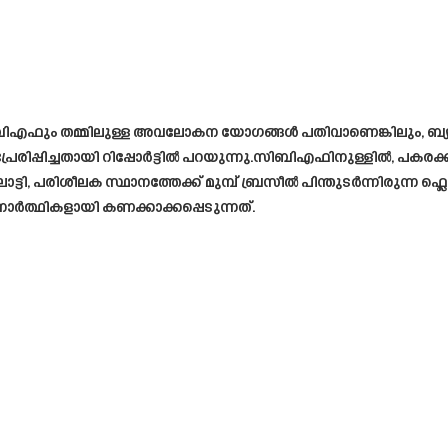
ിഎഫും തമ്മിലുള്ള അവലോകന യോഗങ്ങൾ പതിവാണെങ്കിലും, ബ്യ
െ പ്രേരിപ്പിച്ചതായി റിപ്പോർട്ടിൽ പറയുന്നു.സിബിഎഫിനുള്ളിൽ, പ
ി, പരിശീലക സ്ഥാനത്തേക്ക് മുമ്പ് ബ്രസീൽ പിന്തുടർന്നിരുന്ന ഫ
ർത്ഥികളായി കണക്കാക്കപ്പെടുന്നത്.