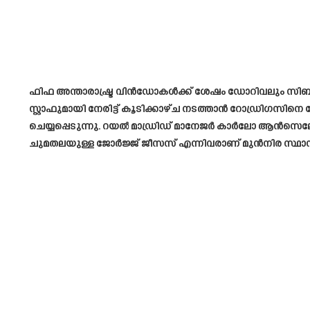
ഫിഫ അന്താരാഷ്ട്ര വിൻഡോകൾക്ക് ശേഷം ഡോറിവലും സിബ
സ്റ്റാഫുമായി നേരിട്ട് കൂടിക്കാഴ്ച നടത്താൻ റോഡ്രിഗസിന
ചെയ്യപ്പെടുന്നു. റയൽ മാഡ്രിഡ് മാനേജർ കാർലോ ആൻസെലോട്ട
ചുമതലയുള്ള ജോർജ്ജ് ജീസസ് എന്നിവരാണ് മുൻനിര സ്ഥാനാ