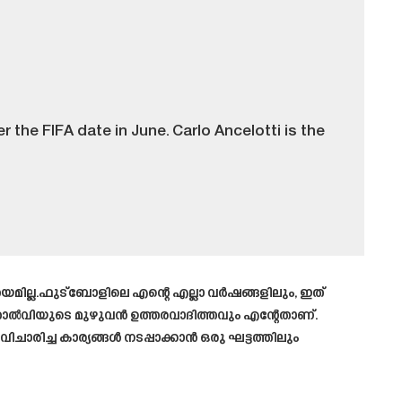
r the FIFA date in June. Carlo Ancelotti is the
ംശയമില്ല.ഫുട്ബോളിലെ എന്റെ എല്ലാ വർഷങ്ങളിലും, ഇത്
തു.തോൽവിയുടെ മുഴുവൻ ഉത്തരവാദിത്തവും എന്റേതാണ്.
ിച്ച കാര്യങ്ങൾ നടപ്പാക്കാൻ ഒരു ഘട്ടത്തിലും