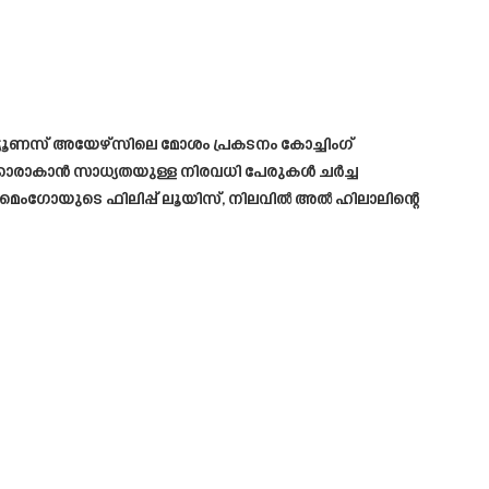
ൂണസ് അയേഴ്‌സിലെ മോശം പ്രകടനം കോച്ചിംഗ്
കരക്കാരാകാൻ സാധ്യതയുള്ള നിരവധി പേരുകൾ ചർച്ച
്ലെമെംഗോയുടെ ഫിലിപ്പ് ലൂയിസ്, നിലവിൽ അൽ ഹിലാലിന്റെ