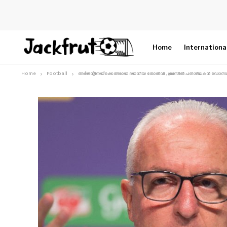
Home
Internationa
Home
Football
അർജന്റീനയ്‌ക്കെതിരായ ദയനീയ തോൽവി , ബ്രസീൽ പരിശീലകൻ ഡോറിവൽ