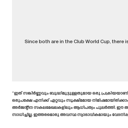
Since both are in the Club World Cup, there is
“ഇത് സങ്കീർണ്ണവും ബുദ്ധിമുട്ടുള്ളതുമായ ഒരു പ്രക്രിയയ
ഒരുപക്ഷേ എനിക്ക് ഏറ്റവും സൂക്ഷ്മമായ നിമിഷമായിരിക്കാം
അർജന്റീന സകലമേഖലകളിലും ആധിപത്യം പുലർത്തി. ഈ അവസ്ഥ 
സാധിച്ചില്ല. ഇത്തരമൊരു അവസ്ഥ സ്വാഭാവികമായും വേദനിപ്പിക