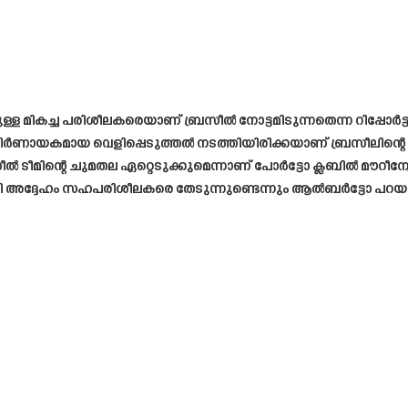
ുള്ള മികച്ച പരിശീലകരെയാണ് ബ്രസീൽ നോട്ടമിടുന്നതെന്ന റിപ്പോർ
ർണായകമായ വെളിപ്പെടുത്തൽ നടത്തിയിരിക്കയാണ് ബ്രസീലിന്റ
ിന്റെ ചുമതല ഏറ്റെടുക്കുമെന്നാണ് പോർട്ടോ ക്ലബിൽ മൗറീന്യോക്
ായി അദ്ദേഹം സഹപരിശീലകരെ തേടുന്നുണ്ടെന്നും ആൽബർട്ടോ പറയു