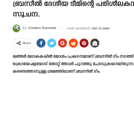
ബ്രസീൽ ദേശീയ ടീമിന്റെ പരിശീല
സൂചന..
By
Creator Sumeeb
Last updated
Jan 10, 2023
Share
ഖത്തർ ലോകകപ്പിൽ മോശം പ്രകടനമാണ് ബ്രസീൽ ടീം നടത്തിയത്
ക്രൊയേഷ്യയോട് തോറ്റ് അവർ പുറത്തു പോവുകയായിരുന്നു.
കണ്ടെത്താനുള്ള ശ്രമത്തിലാണ് ബ്രസീൽ ടീം.