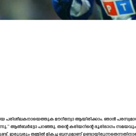
ിയ പരിശീലകനായെത്തുക മൗറീന്യോ ആയിരിക്കാം. ഞാൻ പരസ്യമായി തന
ന്നു.” ആൽബർട്ടോ പറഞ്ഞു. തന്റെ കരിയറിന്റെ ഭൂരിഭാഗം സമയവും 
ുണ്ട്. ഇരുവരും തമ്മിൽ മികച്ച ബന്ധമാണ് ഉണ്ടായിരുന്നതെന്നത