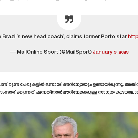
e Brazil’s new head coach’, claims former Porto star
htt
— MailOnline Sport (@MailSport)
January 9, 2023
ു വന്നിരുന്ന പേരുകളിൽ ഒന്നായി മൗറീന്യോയും ഉണ്ടായിരുന്നു
ംസാരിക്കുന്നത് എന്നതിനാൽ മൗറീന്യോക്കുള്ള സാധ്യത കൂടുതലാണ്