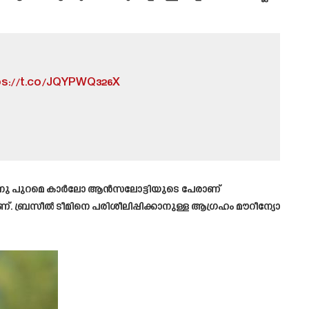
ps://t.co/JQYPWQ326X
. അതിനു പുറമെ കാർലോ ആൻസലോട്ടിയുടെ പേരാണ്
. ബ്രസീൽ ടീമിനെ പരിശീലിപ്പിക്കാനുള്ള ആഗ്രഹം മൗറീന്യോ