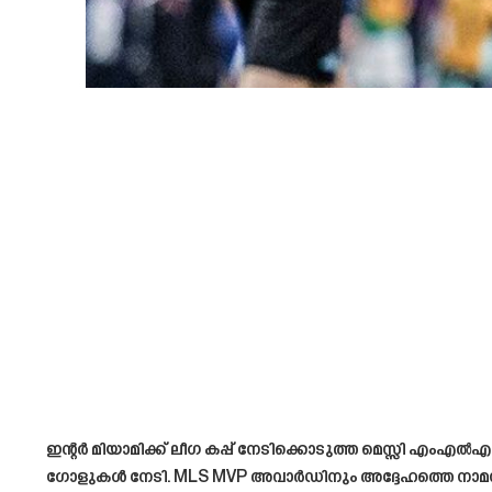
ഇന്റർ മിയാമിക്ക് ലീഗ കപ്പ് നേടിക്കൊടുത്ത മെസ്സി എം‌എ
ഗോളുകൾ നേടി. MLS MVP അവാർഡിനും അദ്ദേഹത്തെ നാമനിർ