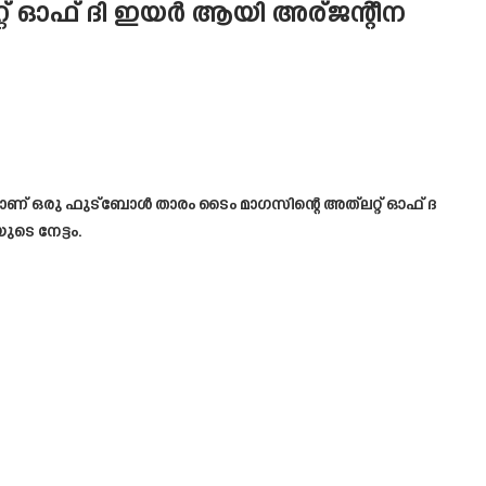
റ്റ് ഓഫ് ദി ഇയർ ആയി അര്ജന്റീന
ാണ് ഒരു ഫുട്ബോൾ താരം ടൈം മാഗസിന്റെ അത്‌ലറ്റ് ഓഫ് ദ
ടെ നേട്ടം.