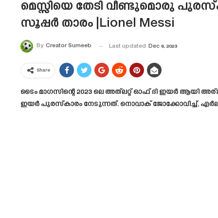
മെസ്സിയെ തേടി വീണ്ടുമൊരു പുരസ്
സൂപ്പർ താരം |Lionel Messi
By
Creator Sumeeb
Last updated
Dec 6, 2023
Share
ടൈം മാഗസിന്റെ 2023 ലെ അത്‌ലറ്റ് ഓഫ് ദി ഇയർ ആയി അര
ഇയര്‍ പുരസ്കാരം നേടുന്നത്. നൊവാക് ജോക്കോവിച്ച്, എർലി