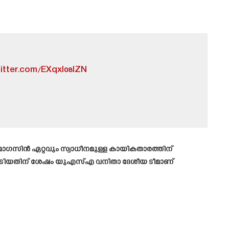
witter.com/EXqxl08lZN
ME മാഗസിൻ ഏറ്റവും സ്വാധീനമുള്ള കായികതാരത്തിന്
നേടിയതിന് ശേഷം യുഎസ്എ വനിതാ ദേശീയ ടീമാണ്