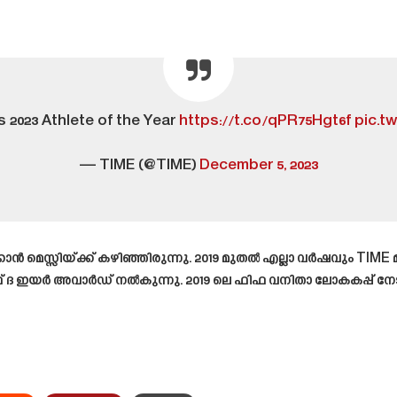
s 2023 Athlete of the Year
https://t.co/qPR75Hgt6f
pic.t
— TIME (@TIME)
December 5, 2023
്കാൻ മെസ്സിയ്ക്ക് കഴിഞ്ഞിരുന്നു. 2019 മുതൽ എല്ലാ വർഷവും TI
ഫ് ദ ഇയർ അവാർഡ് നൽകുന്നു. 2019 ലെ ഫിഫ വനിതാ ലോകകപ്പ് 