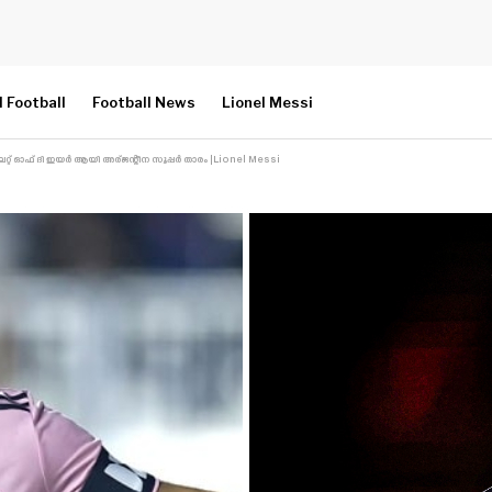
l Football
Football News
Lionel Messi
ലറ്റ് ഓഫ് ദി ഇയർ ആയി അര്ജന്റീന സൂപ്പർ താരം |Lionel Messi