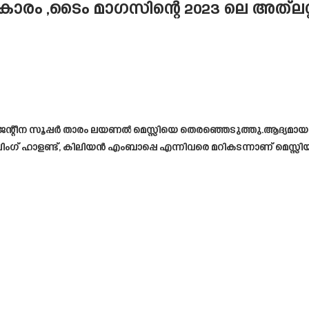
‌കാരം ,ടൈം മാഗസിന്റെ 2023 ലെ അത്‌ല
്ജന്റീന സൂപ്പർ താരം ലയണൽ മെസ്സിയെ തെരഞ്ഞെടുത്തു.ആദ്യമായ
ം​ഗ് ഹാളണ്ട്, കിലിയൻ എംബാപ്പെ എന്നിവരെ മറികടന്നാണ് മെസ്സിയു