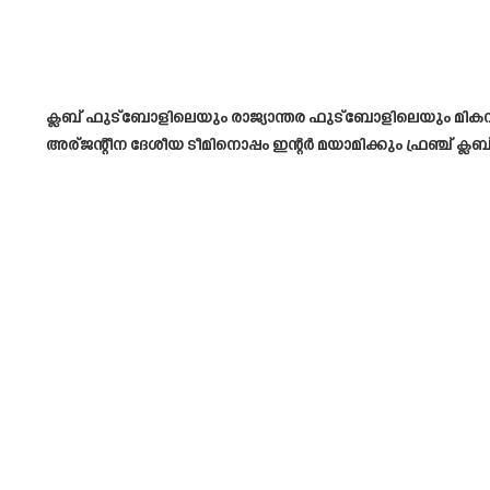
ക്ലബ് ഫുട്‌ബോളിലെയും രാജ്യാന്തര ഫുട്‌ബോളിലെയും മി
അര്ജന്റീന ദേശീയ ടീമിനൊപ്പം ഇന്റർ മയാമിക്കും ഫ്രഞ്ച് ക്ല