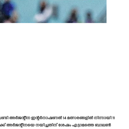
േണ്ടി അർജന്റീന ഇന്റർനാഷണൽ 14 മത്സരങ്ങളിൽ നിന്നായി 11
ക്ക് അർജന്റീനയെ നയിച്ചതിന് ശേഷം എട്ടാമത്തെ ബാലൺ