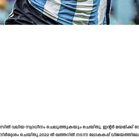
ൽ‌എസിൽ വലിയ സ്വാധീനം ചെലുത്തുകയും ചെയ്തു. ഇന്റർ മയമിക്ക് വ
ദ്ദേശം ചെയ്തു.2022 ൽ ഖത്തറിൽ നടന്ന ലോകകപ്പ് വിജയത്തിലേ