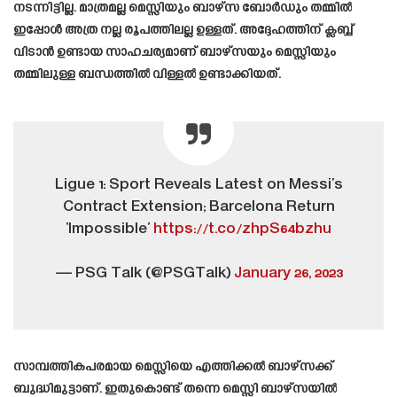
നടന്നിട്ടില്ല. മാത്രമല്ല മെസ്സിയും ബാഴ്സ ബോർഡും തമ്മിൽ
ഇപ്പോൾ അത്ര നല്ല രൂപത്തിലല്ല ഉള്ളത്. അദ്ദേഹത്തിന് ക്ലബ്ബ്
വിടാൻ ഉണ്ടായ സാഹചര്യമാണ് ബാഴ്സയും മെസ്സിയും
തമ്മിലുള്ള ബന്ധത്തിൽ വിള്ളൽ ഉണ്ടാക്കിയത്.
Ligue 1: Sport Reveals Latest on Messi’s
Contract Extension; Barcelona Return
‘Impossible’
https://t.co/zhpS64bzhu
— PSG Talk (@PSGTalk)
January 26, 2023
സാമ്പത്തികപരമായ മെസ്സിയെ എത്തിക്കൽ ബാഴ്സക്ക്
ബുദ്ധിമുട്ടാണ്. ഇതുകൊണ്ട് തന്നെ മെസ്സി ബാഴ്സയിൽ