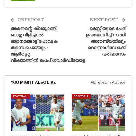
PREV POST
NEXT POST
അതെന്റെ ക്ലബ്ബാണ്,
മെസ്സിയുടെ പേര്
ബാഴ്സ വിളിച്ചാൽ
ഉപയോഗിച്ച് സൗദി
ഞാനങ്ങോട്ട് പോവുക
അറേബ്യയിലും
തന്നെ ചെയ്യും :
റൊണാൾഡോക്ക്
ആർട്ടെറ്റ
പരിഹാസം
വിഷയത്തിൽ പെപ് ഗ്വാർഡിയോള
YOU MIGHT ALSO LIKE
More From Author
FOOTBALL
FOOTBALL