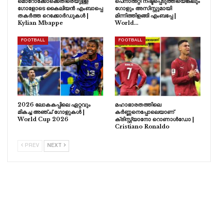
മൊറോക്കോക്കെതിരെയുള്ള
പെനാൽറ്റി നഷ്ടപ്പെടുത്തിയെങ്കിലും
ഗോളോടെ കൈലിയൻ എംബാപ്പെ
ഗോളും അസിസ്റ്റുമായി
തകർത്ത റെക്കോർഡുകൾ |
മിന്നിത്തിളങ്ങി എംബപ്പേ |
Kylian Mbappe
World…
FOOTBALL
FOOTBALL
2026 ലോകകപ്പിലെ ഏറ്റവും
മഹാഭാരതത്തിലെ
മികച്ച അഞ്ച് ഗോളുകൾ |
കർണ്ണനെപ്പോലെയാണ്
World Cup 2026
ക്രിസ്റ്റ്യാനോ റൊണാൾഡോ |
Cristiano Ronaldo
PREV
NEXT