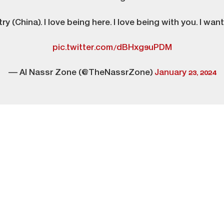
try (China). I love being here. I love being with you. I want
pic.twitter.com/dBHxg9uPDM
— Al Nassr Zone (@TheNassrZone)
January 23, 2024