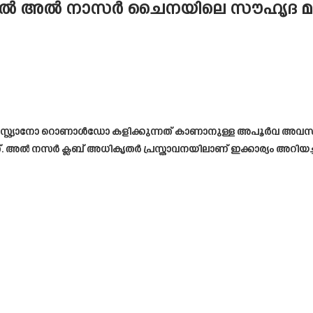
ൽ അൽ നാസർ ചൈനയിലെ സൗഹൃദ മത്സരങ്ങ
റ്റ്യാനോ റൊണാൾഡോ കളിക്കുന്നത് കാണാനുള്ള അപൂർവ അവസരം നഷ്
ചത്. അൽ നസർ ക്ലബ് അധികൃതർ പ്രസ്താവനയിലാണ് ഇക്കാര്യം അറിയച്