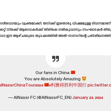
ോയും വ്യക്തമാക്കി. തനിക്ക് ഇതൊരു വിഷമമുള്ള ദിവസമാണ്. ചി
 ടിക്കറ്റ് നിരക്ക് ആരാധകർക്ക് തിരികെ നൽകുവാനും സംഘാടകർ തീ
ആഴ്ചയുടെ തുടക്കത്തിൽ അൽ-നാസറിന്റെ പരിശീലനത്തിൽ നിന്ന് വ
Our fans in China
You are Absolutely Amazing
AlNassrChinaTour2024
#利雅得胜利中国行
pic.twitte
— AlNassr FC (@AlNassrFC_EN)
January 23, 2024