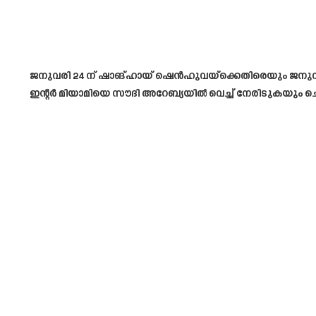
ജനുവരി 24 ന് ഷാങ്ഹായ് ഷെൻഹുവയ്‌ക്കെതിരെയും ജനുവരി
ഇന്റർ മിയാമിയെ സൗദി അറേബ്യയിൽ വെച്ച് നേരിടുകയും ച