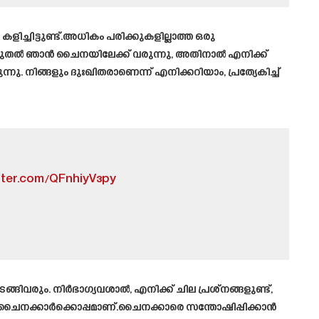
്ചിട്ടുണ്ട്.അധികം പരിക്കുകളില്ലാത്ത ഒരു
 മുതൽ ഞാൻ ചൈനയിലേക്ക് വരുന്നു, അതിനാൽ എനിക്ക്
ു. നിങ്ങളും ദുഃഖിതരാണെന്ന് എനിക്കറിയാം, പ്രത്യേകിച്ച്
itter.com/QFnhiyV3py
ങ്ങിവരും. നിർഭാഗ്യവശാൽ, എനിക്ക് ചില പ്രശ്‌നങ്ങളുണ്ട്,
 ചൈനക്കാർക്കൊപ്പമാണ്.ചൈനക്കാരെ സന്തോഷിപ്പിക്കാൻ