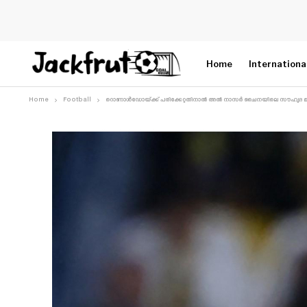
Home
Internationa
Home
Football
റൊണാൾഡോയ്ക്ക് പരിക്കേറ്റതിനാൽ അൽ നാസർ ചൈനയിലെ സൗഹൃദ മത്സരങ