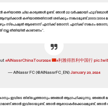
കഴിയാത്ത ചില കാര്യങ്ങൾ ഉണ്ട്. ഞാൻ 22 വർഷമായി ഫുട്ബോൾ കളിച
്വദിക്കാൻ കഴിയാത്തതിനാൽ ശരിക്കും സങ്കടമുണ്ട്.2003/2004
 സ്പെഷ്യൽ ആണെന്ന് എനിക്ക് തോന്നി. എനിക്ക് സങ്കടം തോന്നുന്ന
ത് നല്ല രീതിയിൽ കാണണം”.
out
#AlNassrChinaTour2024
#利雅得胜利中国行
pic.tw
— AlNassr FC (@AlNassrFC_EN)
January 23, 2024
പോകാനും ഇവിടെ തിരിച്ചെത്താനും ഞങ്ങൾ ആഗ്രഹിക്കുന്നു. ഞങ്ങൾ മട
 ഭാഗമാണ്.ഞാൻ ഇവിടെയുണ്ട്, ഞാൻ ആരാധകർക്കൊപ്പമുണ്ട്, ഞാൻ