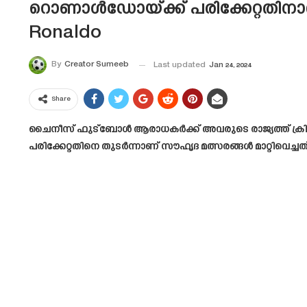
റൊണാൾഡോയ്ക്ക് പരിക്കേറ്റതിനാ
Ronaldo
By
Creator Sumeeb
Last updated
Jan 24, 2024
Share
ചൈനീസ് ഫുട്ബോൾ ആരാധകർക്ക് അവരുടെ രാജ്യത്ത് ക്രിസ്
പരിക്കേറ്റതിനെ തുടർന്നാണ് സൗഹൃദ മത്സരങ്ങൾ മാറ്റിവെച്