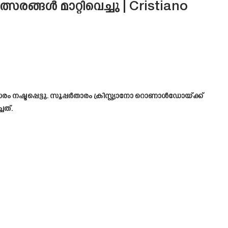
ൾ മാറ്റിവെച്ചു | Cristiano
ടപ്പെട്ടു. സൂപ്പർതാരം ക്രിസ്റ്റ്യാനോ റൊണാൾഡോയ്ക്ക്
ചത്.