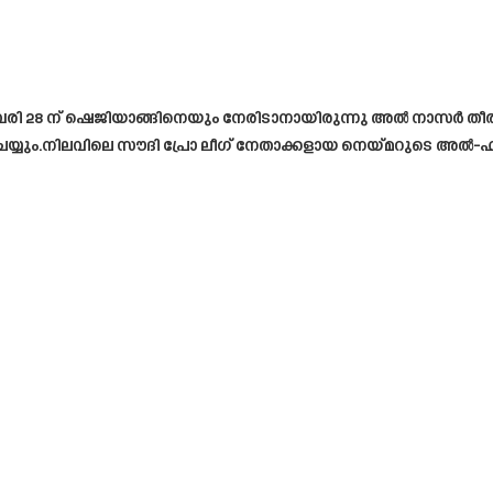
 28 ന് ഷെജിയാങ്ങിനെയും നേരിടാനായിരുന്നു അൽ നാസർ തീരുമാ
െയ്യും.നിലവിലെ സൗദി പ്രോ ലീഗ് നേതാക്കളായ നെയ്മറുടെ അൽ-ഹ