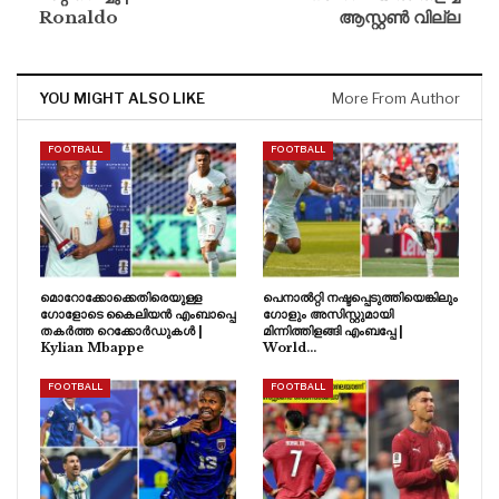
Ronaldo
ആസ്റ്റൺ വില്ല
YOU MIGHT ALSO LIKE
More From Author
FOOTBALL
FOOTBALL
മൊറോക്കോക്കെതിരെയുള്ള
പെനാൽറ്റി നഷ്ടപ്പെടുത്തിയെങ്കിലും
ഗോളോടെ കൈലിയൻ എംബാപ്പെ
ഗോളും അസിസ്റ്റുമായി
തകർത്ത റെക്കോർഡുകൾ |
മിന്നിത്തിളങ്ങി എംബപ്പേ |
Kylian Mbappe
World…
FOOTBALL
FOOTBALL