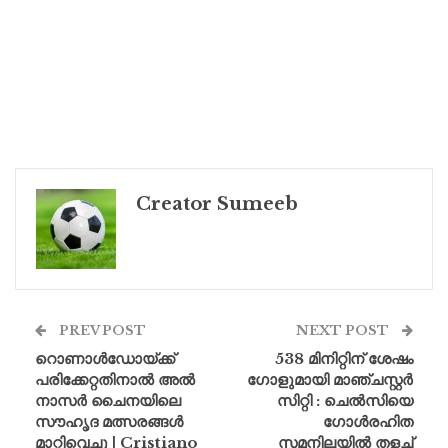
Creator Sumeeb
PREV POST
NEXT POST
റൊണാൾഡോയ്ക്ക്
538 മിനിറ്റിന് ശേഷം
പരിക്കേറ്റതിനാൽ അൽ
ഗോളുമായി മാഞ്ചസ്റ്റർ
നാസർ ചൈനയിലെ
സിറ്റി : ചെൽസിയെ
സൗഹൃദ മത്സരങ്ങൾ
ഗോൾരഹിത
മാറ്റിവെച്ചു | Cristiano
സമനിലയിൽ തളച്ച്