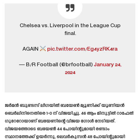
Chelsea vs. Liverpool in the League Cup
final.
AGAIN
pic.twitter.com/Eg4yzRK4ra
— B/R Football (@brfootball)
January 24,
2024
ജർമൻ ബുണ്ടസ് ലീഗയിൽ ബയേൺ മ്യൂണിക്ക് യൂണിയൻ
ബെർലിനിനെതിരെ 1-0 ന് വിജയിച്ചു. 46 ആം മിനുട്ടിൽ റാഫേൽ
ഗുറേറോയാണ് ബയേണിന്റെ വിജയ ഗോൾ നേടിയത്.
വിജയത്തോടെ ബയേൺ 44 പോയിന്റുമായി രണ്ടാം
സ്ഥാനത്തേക്ക് ഉയർന്നു, ലെവർകുസൻ 48 പോയിന്റുമായി