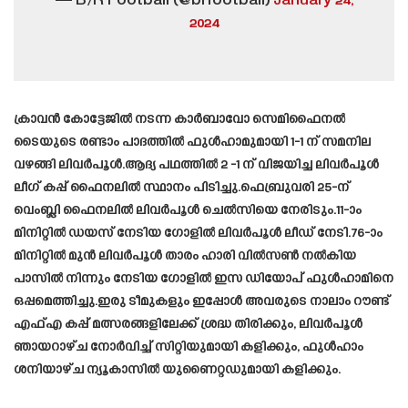
— B/R Football (@brfootball)
January 24,
2024
ക്രാവൻ കോട്ടേജിൽ നടന്ന കാർബാവോ സെമിഫൈനൽ
ടൈയുടെ രണ്ടാം പാദത്തിൽ ഫുൾഹാമുമായി 1-1 ന് സമനില
വഴങ്ങി ലിവർപൂൾ.ആദ്യ പഥത്തിൽ 2 -1 ന് വിജയിച്ച ലിവർപൂൾ
ലീഗ് കപ്പ് ഫൈനലിൽ സ്ഥാനം പിടിച്ചു.ഫെബ്രുവരി 25-ന്
വെംബ്ലി ഫൈനലിൽ ലിവർപൂൾ ചെൽസിയെ നേരിടും.11-ാം
മിനിറ്റിൽ ഡയസ് നേടിയ ഗോളിൽ ലിവർപൂൾ ലീഡ് നേടി.76-ാം
മിനിറ്റിൽ മുൻ ലിവർപൂൾ താരം ഹാരി വിൽസൺ നൽകിയ
പാസിൽ നിന്നും നേടിയ ഗോളിൽ ഇസ ഡിയോപ് ഫുൾഹാമിനെ
ഒപ്പമെത്തിച്ചു.ഇരു ടീമുകളും ഇപ്പോൾ അവരുടെ നാലാം റൗണ്ട്
എഫ്‌എ കപ്പ് മത്സരങ്ങളിലേക്ക് ശ്രദ്ധ തിരിക്കും, ലിവർപൂൾ
ഞായറാഴ്ച നോർവിച്ച് സിറ്റിയുമായി കളിക്കും, ഫുൾഹാം
ശനിയാഴ്ച ന്യൂകാസിൽ യുണൈറ്റഡുമായി കളിക്കും.