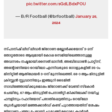
pic.twitter.com/3GdLBdxPOU
— B/R Football (@brfootball)
January 25,
2024
സ്പാനിഷ് ലീഗ് ലീഡർ ജിറോണ മല്ലോർക്കയോട് 3-2ന്
തോറ്റതോടെ ആദ്യമായി കോപ്പ സെമിയിലെത്താനുള്ള
അവസരം നഷ്ടമായി.സൈൽ ലാറിൻ, അബ്‌ഡോൺ പ്രാറ്റ്‌സ്,
അന്റോണിയോ റെയ്‌ലോ എന്നിവരുടെ ഗോളുകളിൽ 35-ാം
മിനിറ്റിൽ ആതിഥേയർ 3-0ന് മുന്നിലെത്തി. 68-ാ ആം മിനുട്ടിൽ
ക്രിസ്ത്യൻ സ്റ്റുവാനിയും ഇഞ്ചുറി ടൈമിൽ
സാവിഞ്ഞോയ്‌ക്കുമൊപ്പം ജിറോണക്ക് വേണ്ടി സ്‌കോർ
ചെയ്തു. 67 ആം മിനുട്ടിൽ പെനാൽറ്റി കിക്കിലേക്ക് നയിച്ച
ഫൗളിനും റഫറിയോട് പരാതിപ്പെട്ടതിനും റെയ്‌ലോ
തുടർച്ചയായി മഞ്ഞക്കാർഡ് കണ്ട് പുറത്തായതിന് ശേഷം
ജിറോണ പത്തു പേരായി ചുരുങ്ങി.മറ്റൊരു ക്വാർട്ടർ