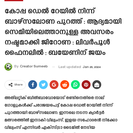
കോപ്പ ഡെൽ റേയിൽ നിന്ന്
ബാഴ്സലോണ പുറത്ത് : ആദ്യമായി
സെമിയിലെത്താനുള്ള അവസരം
നഷ്ടമാക്കി ജിറോണ : ലിവർപൂൾ
ഫൈനലിൽ : ബയേണിന് ജയം
By
Creator Sumeeb
Last updated
Jan 25, 2024
Share
അത്‌ലറ്റിക് ബിൽബാവോയോട് രണ്ടിനെതിരെ നാല്
ഗോളുകൾക്ക് പരാജയപെട്ട് കോപ്പ ഡെൽ റേയിൽ നിന്ന്
പുറത്തായി ബാഴ്‌സലോണ. ഇന്നലെ നടന്ന ക്വാർട്ടർ
മത്സരത്തിൽ ഇനാകി വില്യംസ്, ഇളയ സഹോദരൻ നിക്കോ
വില്യംസ് എന്നിവർ എക്സ്ട്രാ ടൈമിൽ നേടിയ