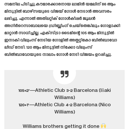
സമനില പിടിച്ചു.കൗമാരക്കാരനായ ലാമിൻ യമലിന് 86 ആം
മിനുട്ടിൽ ബാഴ്സയുടെ വിജയ് ഗോൾ നേടാൻ അവസരം
ലഭിച്ചു. എന്നാൽ അത്‌ലറ്റിക് ഗോൾകീപ്പർ ജൂലൻ
അഗിർറെസാബാലയെ ഡ്രിബ്ലിംഗ് ചെയ്‌തെങ്കിലും ഗോളാക്കി
മാറ്റാൻ സാധിച്ചില്ല. എക്സ്ട്രാ ടൈമിന്റെ 105 ആം മിനുട്ടിൽ
ഇനാകി വില്യംസ് നേടിയ ഗോളിൽ അത്ലറ്റികോ ബിൽബാവോ
ലീഡ് നേടി. 120 ആം മിനുട്ടിൽ നിക്കോ വില്യംസ്
ബിൽബാവോയുടെ നാലാം ഗോൾ നേടി വിജയം ഉറപ്പിച്ചു.
105+2'—Athletic Club 3-2 Barcelona (Iñaki
Williams)
120+1'—Athletic Club 4-2 Barcelona (Nico
Williams)
Williams brothers getting it done