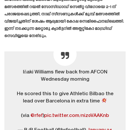
മത്സരത്തിൽ റയൽ സോസിഡാഡ് സെൽറ്റ വിഗോയെ 2-1 ന്
പരാജയപ്പെടുത്തി, നാല് സീസണുകൾക്ക് മുമ്പ് മത്സരത്തിൽ
വിജയിച്ചതിന് ശേഷം ആദ്യമായി കോപ്പ സെമിഫൈനലിലെത്തി.
ഇന്ന് നടക്കുന്ന മറ്റൊരു ക്വാർട്ടറിൽ അത്ലറ്റികോ മാഡ്രിഡ്
സെവിയ്യയെ നേരിടും.
Iñaki Williams flew back from AFCON
Wednesday morning
He scored this to give Athletic Bilbao the
lead over Barcelona in extra time
(via
@rfef
)
pic.twitter.com/niz0VAAKnb