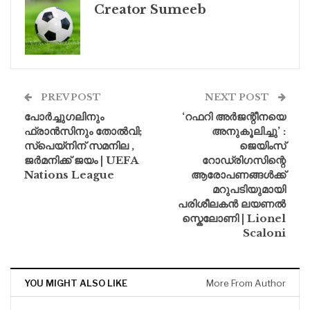
Creator Sumeeb
PREV POST
NEXT POST
പോർച്ചു​ഗലിനും
‘റഫറി അർജന്റീനയെ
ഫ്രാൻസിനും തോൽവി;
അനുകൂലിച്ചു’ :
സ്പെയ്നിന് സമനില ,
ജെയിംസ്
ജർമനിക്ക് ജയം | UEFA
റോഡ്രിഗസിന്റെ
Nations League
ആരോപണങ്ങൾക്ക്
മറുപടിയുമായി
പരിശീലകൻ ലയണൽ
സ്കെലോണി | Lionel
Scaloni
YOU MIGHT ALSO LIKE
More From Author