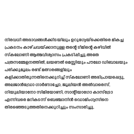
നിരവധി അഭാവങ്ങൾക്കിടയിലും ഉറുഗ്വേയ്‌ക്കെതിരെ മികച്ച
പ്രകടനം കാഴ്ചവയ്ക്കാനുള്ള തന്റെ ടീമിന്റെ കഴിവിൽ
സ്‌കലോണി ആത്മവിശ്വാസം പ്രകടിപ്പിച്ചു.അതേ
പത്രസമ്മേളനത്തിൽ, ലയണൽ മെസ്സിയും പൗലോ ഡിബാലയും
പരിക്കുമൂലം രണ്ട് മത്സരങ്ങളിലും
കളിക്കാതിരുന്നതിനെക്കുറിച്ച് സ്കലോണി അഭിപ്രായപ്പെട്ടു,
അലജാൻഡ്രോ ഗാർണാച്ചോ, ജൂലിയൻ അൽവാരെസ്,
ഗിയുലിയാനോ സിമിയോണി, സാന്റിയാഗോ കാസ്ട്രോ
എന്നിവരെ മറികടന്ന് ബെഞ്ചാനിൻ ഡൊമിംഗ്വസിനെ
തിരഞ്ഞെടുത്തതിനെക്കുറിച്ചും സംസാരിച്ചു.