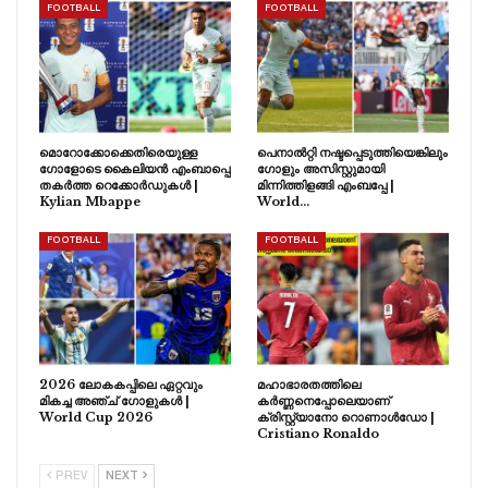
FOOTBALL
FOOTBALL
മൊറോക്കോക്കെതിരെയുള്ള
പെനാൽറ്റി നഷ്ടപ്പെടുത്തിയെങ്കിലും
ഗോളോടെ കൈലിയൻ എംബാപ്പെ
ഗോളും അസിസ്റ്റുമായി
തകർത്ത റെക്കോർഡുകൾ |
മിന്നിത്തിളങ്ങി എംബപ്പേ |
Kylian Mbappe
World…
FOOTBALL
FOOTBALL
2026 ലോകകപ്പിലെ ഏറ്റവും
മഹാഭാരതത്തിലെ
മികച്ച അഞ്ച് ഗോളുകൾ |
കർണ്ണനെപ്പോലെയാണ്
World Cup 2026
ക്രിസ്റ്റ്യാനോ റൊണാൾഡോ |
Cristiano Ronaldo
PREV
NEXT