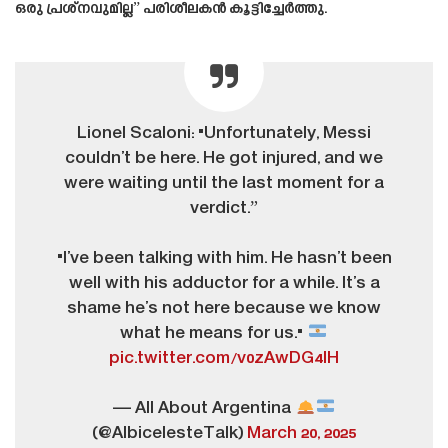
ഒരു പ്രശ്‌നവുമില്ല” പരിശീലകൻ കൂട്ടിച്ചേർത്തു.
Lionel Scaloni: "Unfortunately, Messi
couldn’t be here. He got injured, and we
were waiting until the last moment for a
verdict.”
"I’ve been talking with him. He hasn’t been
well with his adductor for a while. It’s a
shame he’s not here because we know
what he means for us."
pic.twitter.com/v0zAwDG4lH
— All About Argentina
(@AlbicelesteTalk)
March 20, 2025