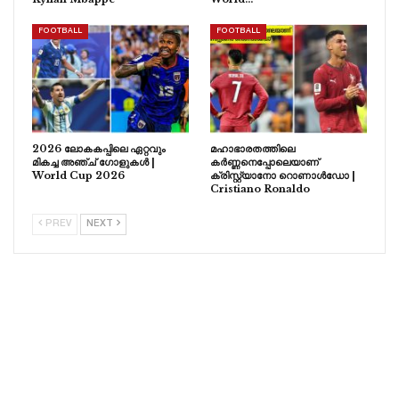
FOOTBALL
FOOTBALL
2026 ലോകകപ്പിലെ ഏറ്റവും
മഹാഭാരതത്തിലെ
മികച്ച അഞ്ച് ഗോളുകൾ |
കർണ്ണനെപ്പോലെയാണ്
World Cup 2026
ക്രിസ്റ്റ്യാനോ റൊണാൾഡോ |
Cristiano Ronaldo
PREV
NEXT