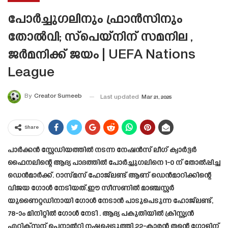
പോർച്ചു​ഗലിനും ഫ്രാൻസിനും
തോൽവി; സ്പെയ്നിന് സമനില ,
ജർമനിക്ക് ജയം | UEFA Nations
League
By
Creator Sumeeb
Last updated
Mar 21, 2025
Share
പാർക്കൻ സ്റ്റേഡിയത്തിൽ നടന്ന നേഷൻസ് ലീഗ് ക്വാർട്ടർ
ഫൈനലിന്റെ ആദ്യ പാദത്തിൽ പോർച്ചുഗലിനെ 1-0 ന് തോൽപ്പിച്ച
ഡെൻമാർക്ക്. റാസ്മസ് ഹോജ്‌ലണ്ട് ആണ് ഡെൻമാറിക്കിന്റെ
വിജയ ഗോൾ നേടിയത്.ഈ സീസണിൽ മാഞ്ചസ്റ്റർ
യുണൈറ്റഡിനായി ഗോൾ നേടാൻ പാടുപെടുന്ന ഹോജ്‌ലണ്ട്,
78-ാം മിനിറ്റിൽ ഗോൾ നേടി . ആദ്യ പകുതിയിൽ ക്രിസ്റ്റ്യൻ
എറിക്‌സന് പെനാൽറ്റി നഷ്ടപ്പെടുത്തി.22-കാരൻ തന്റെ ഗോളിന്