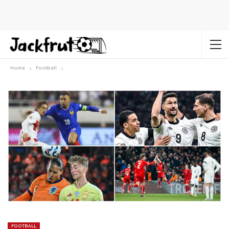
Home
Football
FOOTBALL