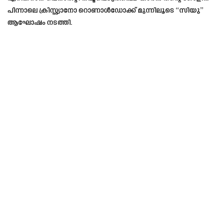
പിന്നാലെ ക്രിസ്റ്റ്യാനോ റൊണാൾഡോക്ക് മുന്നിലൂടെ “സിയു”
ആഘോഷം നടത്തി.