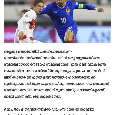
മറ്റൊരു മത്സരത്തിൽ പത്ത് പേരടങ്ങുന്ന
നെതർലൻഡ്‌സിനെതിരെ സ്‌പെയിൻ ഒരു സ്റ്റോപ്പേജ് ടൈം
സമനില ഗോൾ നേടി 2-2 സമനില നേടി. ഇത് രണ്ട് വർഷത്തെ
അപരാജിത പരമ്പര നിലനിർത്തുകയും യുവേഫ നേഷൻസ്
ലീഗ് ക്വാർട്ടർ ഫൈനൽ മത്സരത്തിൽ ഹോൾഡർമാർക്ക്
മുൻതൂക്കം നൽകുകയും ചെയ്തു.പകരക്കാരനായ മൈക്കൽ
മെറിനോ അധിക സമയത്തിന് മൂന്ന് മിനിറ്റ് കഴിഞ്ഞ് ക്ലോസ്-
റേഞ്ച് ഫിനിഷിലൂടെ ഗോൾ നേടി.
ഒൻപതാം മിനുട്ടിൽ നിക്കോ വില്യംസ് നേടിയ ഗോളിൽ