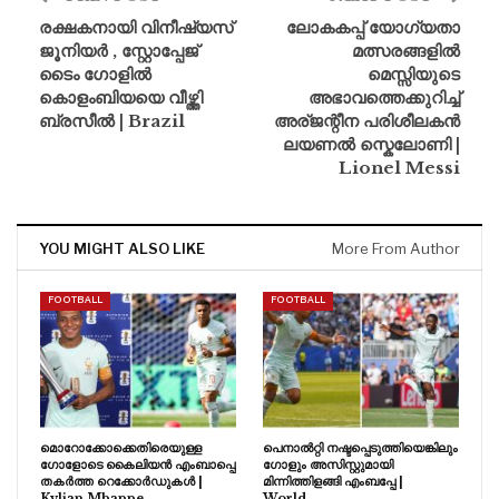
രക്ഷകനായി വിനീഷ്യസ്
ലോകകപ്പ് യോഗ്യതാ
ജൂനിയർ , സ്റ്റോപ്പേജ്
മത്സരങ്ങളിൽ
ടൈം ഗോളിൽ
മെസ്സിയുടെ
കൊളംബിയയെ വീഴ്ത്തി
അഭാവത്തെക്കുറിച്ച്
ബ്രസീൽ | Brazil
അര്ജന്റീന പരിശീലകൻ
ലയണൽ സ്കെലോണി |
Lionel Messi
YOU MIGHT ALSO LIKE
More From Author
FOOTBALL
FOOTBALL
മൊറോക്കോക്കെതിരെയുള്ള
പെനാൽറ്റി നഷ്ടപ്പെടുത്തിയെങ്കിലും
ഗോളോടെ കൈലിയൻ എംബാപ്പെ
ഗോളും അസിസ്റ്റുമായി
തകർത്ത റെക്കോർഡുകൾ |
മിന്നിത്തിളങ്ങി എംബപ്പേ |
Kylian Mbappe
World…