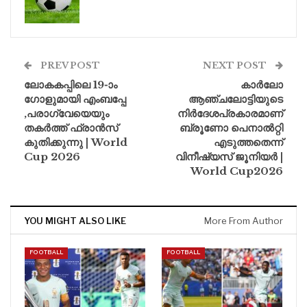
PREV POST
NEXT POST
ലോകകപ്പിലെ 19-ാം
കാർലോ
ഗോളുമായി എംബപ്പേ
ആഞ്ചലോട്ടിയുടെ
,പരാഗ്വേയെയും
നിർദേശപ്രകാരമാണ്
തകർത്ത് ഫ്രാൻസ്
ബ്രൂണോ പെനാൽറ്റി
കുതിക്കുന്നു | World
എടുത്തതെന്ന്
Cup 2026
വിനീഷ്യസ് ജൂനിയർ |
World Cup2026
YOU MIGHT ALSO LIKE
More From Author
FOOTBALL
FOOTBALL