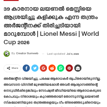
39 കാരനായ ലയണൽ മെസ്സിയെ
ആശ്രയിച്ചു കളിക്കുക എന്ന തന്ത്രം
അർജന്റീനക്ക് തിരിച്ചടിയായി
മാറുമ്പോൾ | Lionel Messi | World
Cup 2026
By
Creator Sumeeb
Last updated
Jul 5, 2026
Share
അർജന്റീന വിജയിച്ചു, പക്ഷേ ആരാധകർ തൃപ്തരായിരുന്നില്ല.
അവസാന വിസിൽ മുഴങ്ങിയപ്പോൾ അവർ ആശ്വാസത്തിന്റെ
നെടുവീർപ്പിട്ടെങ്കിലും സോഷ്യൽ മീഡിയയിലെ ആരാധകരുടെ
കോപവും നിരാശയും കുറഞ്ഞതായി തോന്നുന്നില്ല.ലയണൽ
സ്കലോണിയുടെ തന്ത്രങ്ങളെയും ടീം തിരഞ്ഞെടുപ്പിനെയും