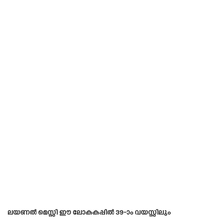
ലയണൽ മെസ്സി ഈ ലോകകപ്പിൽ 39-ാം വയസ്സിലും