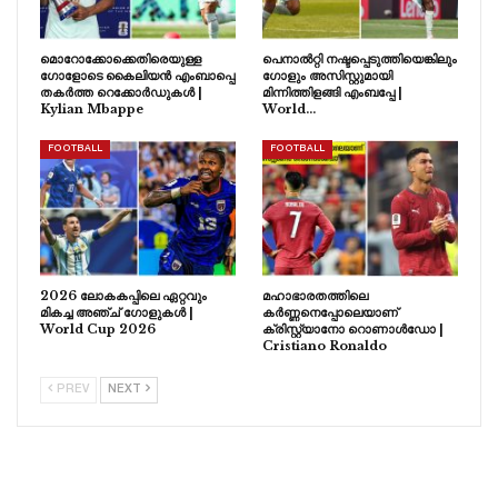
മൊറോക്കോക്കെതിരെയുള്ള
പെനാൽറ്റി നഷ്ടപ്പെടുത്തിയെങ്കിലും
ഗോളോടെ കൈലിയൻ എംബാപ്പെ
ഗോളും അസിസ്റ്റുമായി
തകർത്ത റെക്കോർഡുകൾ |
മിന്നിത്തിളങ്ങി എംബപ്പേ |
Kylian Mbappe
World…
FOOTBALL
FOOTBALL
2026 ലോകകപ്പിലെ ഏറ്റവും
മഹാഭാരതത്തിലെ
മികച്ച അഞ്ച് ഗോളുകൾ |
കർണ്ണനെപ്പോലെയാണ്
World Cup 2026
ക്രിസ്റ്റ്യാനോ റൊണാൾഡോ |
Cristiano Ronaldo
PREV
NEXT