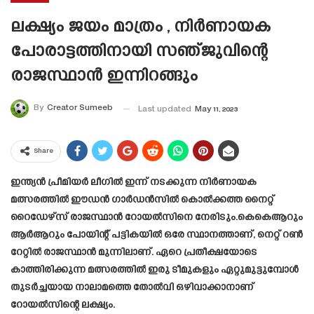
ലക്ഷ്യം ജയം മാത്രം , നിർണായക
പോരാട്ടത്തിനായി സഞ്ജുവിന്റെ
രാജസ്ഥാൻ ഇന്നിറങ്ങും
By
Creator Sumeeb
Last updated
May 11, 2023
Share
ഇന്ത്യൻ പ്രീമിയർ ലീഗിൽ ഇന്ന് നടക്കുന്ന നിർണായക
മത്സരത്തിൽ ഈഡൻ ഗാർഡൻസിൽ കൊൽക്കത്ത നൈറ്റ്
റൈഡേഴ്‌സ് രാജസ്ഥാൻ റോയൽസിനെ നേരിടും.കെ‌കെ‌ആറും
ആർ‌ആറും പോയിന്റ് പട്ടികയിൽ ഒരേ സ്ഥാനത്താണ്, നെറ്റ് റൺ
റേറ്റിൽ രാജസ്ഥാൻ മുന്നിലാണ്. ഏറെ പ്രതീക്ഷയോടെ
കാത്തിരിക്കുന്ന മത്സരത്തിൽ ഇരു ടീമുകളും ഏറ്റുമുട്ടുമ്പോൾ
തുടർച്ചയായ നാലാമത്തെ തോൽവി ഒഴിവാക്കാനാണ്
റോയൽസിന്റെ ലക്ഷ്യം.