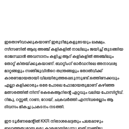
ഇതൊഴിവാക്കുകയാണ് ഇരുടീമുകളുടേയും ലക്ഷ്യം.
സീസണിൽ ആദ്യ അഞ്ച് കളികളില്‍ നാലിലും ജയിച്ച് തുടങ്ങിയ
രാജസ്ഥാൻ അവസാനം കളിച്ച ആറ് കളികളില്‍ അഞ്ചിലും
തോറ്റ് കിതയ്ക്കുകയാണ്. ബാറ്റിംഗ് ഓര്‍ഡറിലെ അനാവശ്യ
മാറ്റങ്ങളും സഞ്ജുവിന്‍റെ തന്ത്രങ്ങളും തോല്‍വിക്ക്
കാരണമായതായി വിലയിരുത്തപ്പെടുന്നുണ്ട്.ഒത്തിണക്കവും
എല്ലാ കളിക്കാരും ഒരേ പോലെ ഫോമായതുമാണ് കഴിഞ്ഞ
മത്സരത്തിൽ നിന്ന് കെകെആറിന്റെ ഏറ്റവും വലിയ പോസിറ്റീവ്.
റിങ്കു, റസ്സൽ, റാണ, റോയ്, ചക്രവർത്തി എന്നിവരെല്ലാം ആ
ദിവസം മികച്ച പ്രകടനം നടത്തി.
ഈ ടൂർണമെന്റിൽ KKR നിരാശപ്പെട്ടതും പലപ്പോഴും
ഇല്ലാത്തതുമായ ഒരു കാര്യമായിരുന്നു ഇത്.സഞ്ജു