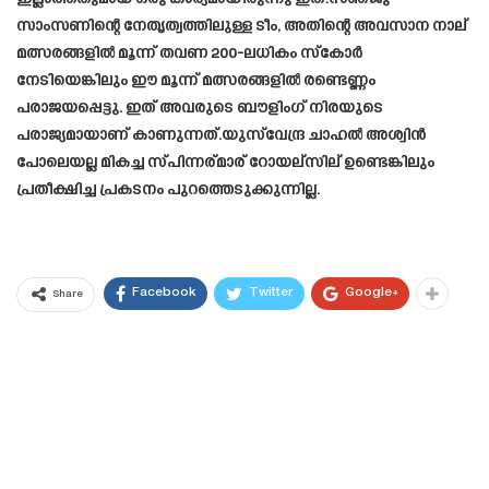
സാംസണിന്റെ നേതൃത്വത്തിലുള്ള ടീം, അതിന്റെ അവസാന നാല്
മത്സരങ്ങളിൽ മൂന്ന് തവണ 200-ലധികം സ്‌കോർ
നേടിയെങ്കിലും ഈ മൂന്ന് മത്സരങ്ങളിൽ രണ്ടെണ്ണം
പരാജയപ്പെട്ടു. ഇത് അവരുടെ ബൗളിംഗ് നിരയുടെ
പരാജ്യമായാണ് കാണുന്നത്.യുസ്‌വേന്ദ്ര ചാഹൽ അശ്വിൻ
പോലെയല്ല മികച്ച സ്പിന്നര്മാര് റോയല്സില് ഉണ്ടെങ്കിലും
പ്രതീക്ഷിച്ച പ്രകടനം പുറത്തെടുക്കുന്നില്ല.
Facebook
Twitter
Google+
Share