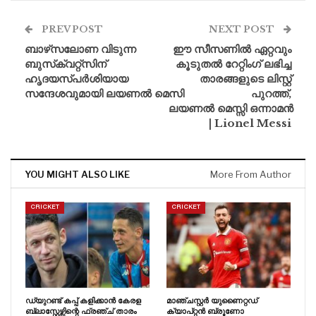
PREV POST
NEXT POST
ബാഴ്‌സലോണ വിടുന്ന
ഈ സീസണിൽ ഏറ്റവും
ബുസ്‌ക്വറ്റ്‌സിന്
കൂടുതൽ റേറ്റിംഗ് ലഭിച്ച
ഹൃദയസ്‌പർശിയായ
താരങ്ങളുടെ ലിസ്റ്റ്
സന്ദേശവുമായി ലയണൽ മെസി
പുറത്ത്,
ലയണൽ മെസ്സി ഒന്നാമൻ
| Lionel Messi
YOU MIGHT ALSO LIKE
More From Author
CRICKET
CRICKET
ഡ്യുറണ്ട് കപ്പ് കളിക്കാൻ കേരള
മാഞ്ചസ്റ്റർ യുണൈറ്റഡ്
ബ്ലാസ്റ്റേഴ്സിന്റെ ഫ്രഞ്ച് താരം
ക്യാപ്റ്റൻ ബ്രൂണോ