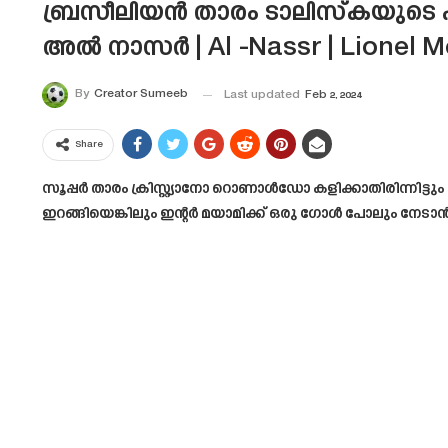
ബ്രസീലിയൻ താരം ടാലിസ്കയുടെ ഹ
അൽ നാസർ | Al -Nassr | Lionel M
By
Creator Sumeeb
Last updated
Feb 2, 2024
Share
സൂപ്പർ താരം ക്രിസ്റ്റ്യാനോ റൊണാൾഡോ കളിക്കാതിരിന്നിട്
ഇറങ്ങിയെങ്കിലും ഇന്റർ മയാമിക്ക് ഒരു ഗോൾ പോലും നേടാ