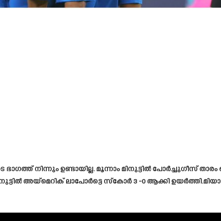
ാഗത്ത് നിന്നും ഉണ്ടായില്ല. മൂന്നാം മിനുട്ടിൽ പോർച്ചുഗീസ്
നുട്ടിൽ അയ്മെറിക് ലാപോർട്ടെ സ്കോർ 3 -0 ആക്കി ഉയർത്തി.മിയാമ