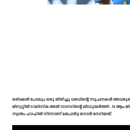
ഒരിക്കൽ പോലും ഒരു തിരിച്ചു വരവിന്റെ സൂചനകൾ അവരുടെ ഭ
മിനുറ്റിൽ ടാലിസ്ക അൽ നാസറിന്റെ ലീഡുയർത്തി , 13 ആം മി
സ്വന്തം ഹാഫിൽ നിന്നാണ് ലപോർട്ട ഗോൾ നേടിയത്.