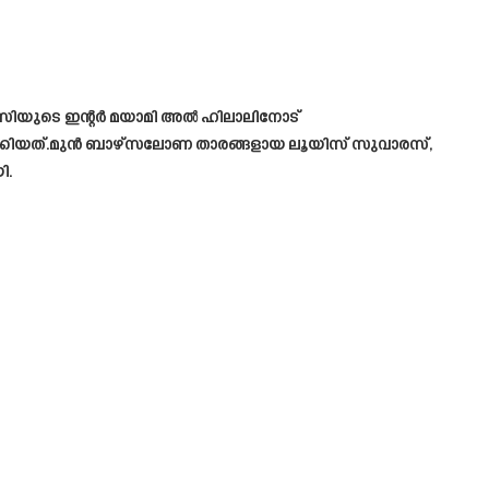
 മെസിയുടെ ഇന്റർ മയാമി അൽ ഹിലാലിനോട്
മാക്കിയത്.മുൻ ബാഴ്‌സലോണ താരങ്ങളായ ലൂയിസ് സുവാരസ്,
ി.