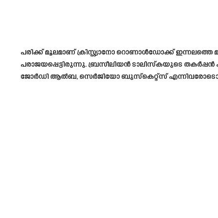
പരിക്ക് മൂലമാണ് ക്രിസ്റ്റ്യാനോ റൊണാൾഡോക്ക് ഇന്നലത്
പരാജയപ്പെട്ടിരുന്നു. ബ്രസീലിയൻ ടാലിസ്കയുടെ തകർപ്പൻ
ജോർഡി ആൽബ, സെർജിയോ ബുസ്‌കെറ്റ്‌സ് എന്നിവരോടൊപ്പം കള