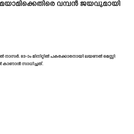
 മയാമിക്കെതിരെ വമ്പൻ ജയവുമായി
 അൽ നാസർ. 83-ാം മിനിറ്റിൽ പകരക്കാരനായി ലയണൽ മെസ്സി
ൽ കാണാൻ സാധിച്ചത്.