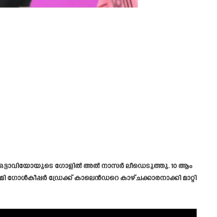
 താരം ഒട്ടാവിയോയുടെ ഗോളിൽ അൽ നാസർ ലീഡെടുത്തു. 10 ആം
ി ഗോൾകീപ്പർ ഡ്രേക്ക് കാലെൻഡറെ കാഴ്ചക്കാരനാക്കി മാറ്റി