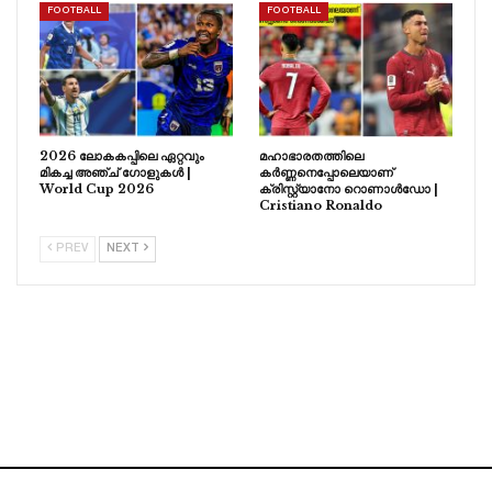
FOOTBALL
FOOTBALL
2026 ലോകകപ്പിലെ ഏറ്റവും
മഹാഭാരതത്തിലെ
മികച്ച അഞ്ച് ഗോളുകൾ |
കർണ്ണനെപ്പോലെയാണ്
World Cup 2026
ക്രിസ്റ്റ്യാനോ റൊണാൾഡോ |
Cristiano Ronaldo
PREV
NEXT