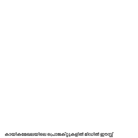
കായികമേഖലയിലെ പ്രൊജക്റ്റുകളിൽ മിഡിൽ ഈസ്റ്റ്