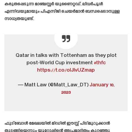
കരുതപ്പെടുന്ന മാഞ്ചസ്റ്റർ യുണൈറ്റഡ്, ലിവർപൂൾ
എന്നിവയുമായും പിഎസ്‌ജി ചെയർമാൻ ബന്ധപ്പെടാനുള്ള
സാധ്യതയുണ്ട്.
Qatar in talks with Tottenham as they plot
post-World Cup investment
#thfc
https://t.co/oIJIvUZmap
— Matt Law (@Matt_Law_DT)
January 10,
2023
ഫുട്ബോൾ മേഖലയിൽ മിഡിൽ ഈസ്റ്റ് പിടിമുറുക്കാൻ
തുടങ്ങിയെന്നും യൂറോപ്പിന്റെ അപ്രമാദിത്വം കുറഞ്ഞു