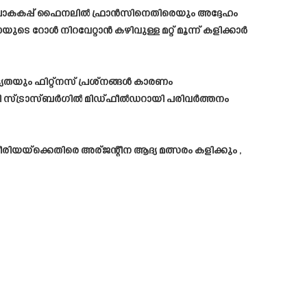
ലെ ലോകകപ്പ് ഫൈനലിൽ ഫ്രാൻസിനെതിരെയും അദ്ദേഹം
െ റോൾ നിറവേറ്റാൻ കഴിവുള്ള മറ്റ് മൂന്ന് കളിക്കാർ
യും ഫിറ്റ്‌നസ് പ്രശ്‌നങ്ങൾ കാരണം
ർസി സ്ട്രാസ്ബർഗിൽ മിഡ്ഫീൽഡറായി പരിവർത്തനം
യ്‌ക്കെതിരെ അര്ജന്റീന ആദ്യ മത്സരം കളിക്കും ,