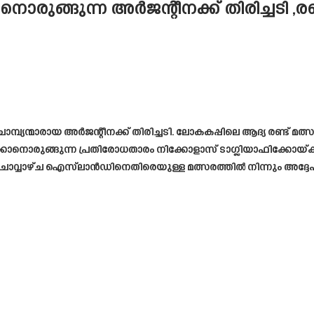
രുങ്ങുന്ന അർജന്റീനക്ക് തിരിച്ചടി ,രണ
്പ്യന്മാരായ അർജന്റീനക്ക് തിരിച്ചടി. ലോകകപ്പിലെ ആദ്യ രണ്ട് 
കളിക്കാനൊരുങ്ങുന്ന പ്രതിരോധതാരം നിക്കോളാസ് ടാഗ്ലിയാഫിക്കോ
്വാഴ്ച ഐസ്‌ലാൻഡിനെതിരെയുള്ള മത്സരത്തിൽ നിന്നും അദ്ദേഹം ഒ