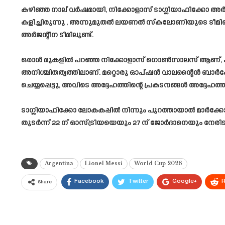
കഴിഞ്ഞ നാല് വർഷമായി, നിക്കോളാസ് ടാഗ്ലിയാഫിക്കോ അർ
കളിച്ചിരുന്നു , അന്നുമുതൽ ലയണൽ സ്കലോണിയുടെ ടീമിലെ ഒര
അർജന്റീന ടീമിലുണ്ട്.
ഒരാൾ മുകളിൽ പറഞ്ഞ നിക്കോളാസ് ഗൊൺസാലസ് ആണ്, എന്നിരു
അനിശ്ചിതത്വത്തിലാണ്. മറ്റൊരു ഓപ്ഷൻ വാലന്റൈൻ ബാർകോ
ചെയ്യപ്പെട്ടു, അവിടെ അദ്ദേഹത്തിന്റെ പ്രകടനങ്ങൾ അദ്ദേഹത
ടാഗ്ലിയാഫിക്കോ ലോകകപ്പിൽ നിന്നും പുറത്തായാൽ മാർക്ക
തുടർന്ന് 22 ന് ഓസ്ട്രിയയെയും 27 ന് ജോർദാനെയും നേരിട
Argentina
Lionel Messi
World Cup 2026
Facebook
Twitter
Google+
R
Share