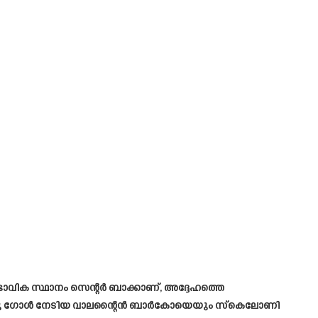
ാവിക സ്ഥാനം സെന്റർ ബാക്കാണ്, അദ്ദേഹത്തെ
െ ഒരു ഗോൾ നേടിയ വാലന്റൈൻ ബാർകോയെയും സ്കെലോണി