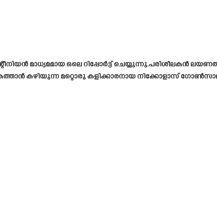
ജന്റീനിയൻ മാധ്യമമായ ഒലെ റിപ്പോർട്ട് ചെയ്യുന്നു.പരിശീലക
ികത്താൻ കഴിയുന്ന മറ്റൊരു കളിക്കാരനായ നിക്കോളാസ് ഗോൺസാലസ