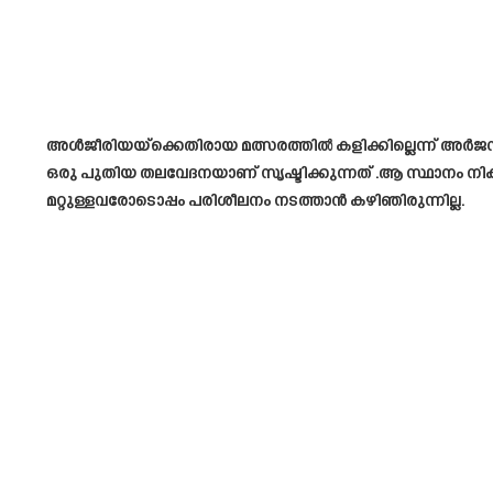
അൾജീരിയയ്‌ക്കെതിരായ മത്സരത്തിൽ കളിക്കില്ലെന്ന് അർ
ഒരു പുതിയ തലവേദനയാണ് സൃഷ്ടിക്കുന്നത് .ആ സ്ഥാനം ന
മറ്റുള്ളവരോടൊപ്പം പരിശീലനം നടത്താൻ കഴിഞിരുന്നില്ല.