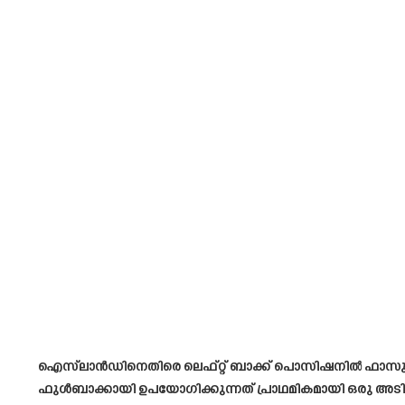
ഐസ്‌ലാൻഡിനെതിരെ ലെഫ്റ്റ് ബാക്ക് പൊസിഷനിൽ ഫാസുണ്ടോ
ഫുൾബാക്കായി ഉപയോഗിക്കുന്നത് പ്രാഥമികമായി ഒരു 