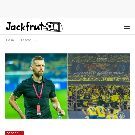
Home
Football
FOOTBALL