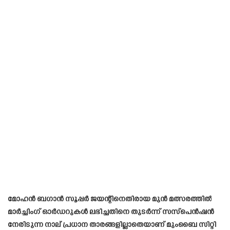
മോഹൻ ബഗാൻ സൂപ്പർ ജയന്റിനെതിരായ മുൻ മത്സരത്തിൽ
മാർച്ചിംഗ് ഓർഡറുകൾ ലഭിച്ചതിനെ തുടർന്ന് സസ്‌പെൻഷൻ
നേരിടുന്ന നാല് പ്രധാന താരങ്ങളില്ലാതെയാണ് മുംബൈ സിറ്റി