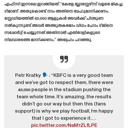
എഫ്‌സി ഇന്നലെ ഇറങ്ങിയത്.“കേരള ബ്ലാസ്റ്റേഴ്സ് വളരെ മികച്ച
ടീമാണ്. അതുകൊണ്ട് നാം അതിനെ ബഹുമാനിക്കണം.
സ്റ്റേഡിയത്തിൽ 40,000 ആളുകൾ അവർക്ക് പിന്തുണ
നൽകുന്നുണ്ട്.അവർ അത്ഭുതകരമാം വിധം ഹോം ടീമിനെ
സപ്പോർട്ട് ചെയ്യുന്നത്.അതിനാൽ എതിരാളികളുടെ
നിലവാരത്തെ മാനിക്കണം,” അദ്ദേഹം പറഞ്ഞു.
Petr Kratky
: “KBFC is a very good team
and we’ve got to respect them, there were
40,000 people in the stadium pushing the
team whole time. It’s amazing, the results
didn’t go our way but then this (fans
support) is why we play football, I'm happy
that I got to experience it.…
pic.twitter.com/NaM7ZLfLPE