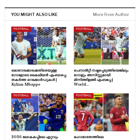
YOU MIGHT ALSO LIKE
More From Author
FOOTBALL
FOOTBALL
മൊറോക്കോക്കെതിരെയുള്ള
പെനാൽറ്റി നഷ്ടപ്പെടുത്തിയെങ്കിലും
ഗോളോടെ കൈലിയൻ എംബാപ്പെ
ഗോളും അസിസ്റ്റുമായി
തകർത്ത റെക്കോർഡുകൾ |
മിന്നിത്തിളങ്ങി എംബപ്പേ |
Kylian Mbappe
World…
FOOTBALL
FOOTBALL
2026 ലോകകപ്പിലെ ഏറ്റവും
മഹാഭാരതത്തിലെ