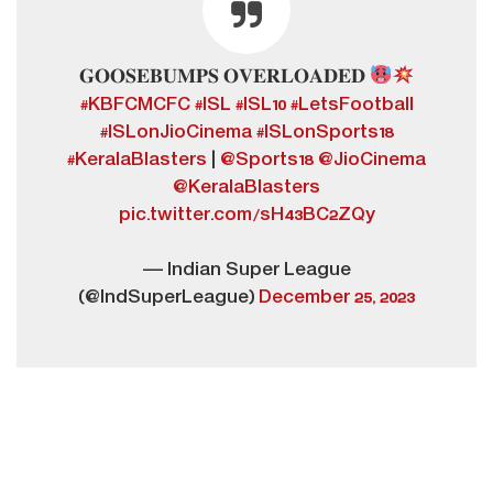
𝐆𝐎𝐎𝐒𝐄𝐁𝐔𝐌𝐏𝐒 𝐎𝐕𝐄𝐑𝐋𝐎𝐀𝐃𝐄𝐃
#KBFCMCFC
#ISL
#ISL10
#LetsFootball
#ISLonJioCinema
#ISLonSports18
#KeralaBlasters
|
@Sports18
@JioCinema
@KeralaBlasters
pic.twitter.com/sH43BC2ZQy
— Indian Super League
(@IndSuperLeague)
December 25, 2023