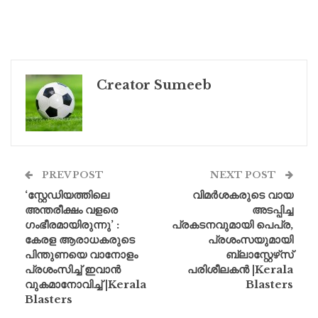
Creator Sumeeb
PREV POST
NEXT POST
‘സ്റ്റേഡിയത്തിലെ
വിമർശകരുടെ വായ
അന്തരീക്ഷം വളരെ
അടപ്പിച്ച
ഗംഭീരമായിരുന്നു’ :
പ്രകടനവുമായി പെപ്ര,
കേരള ആരാധകരുടെ
പ്രശംസയുമായി
പിന്തുണയെ വാനോളം
ബ്ലാസ്റ്റേഴ്‌സ്
പ്രശംസിച്ച് ഇവാൻ
പരിശീലകൻ |Kerala
വുകമാനോവിച്ച് |Kerala
Blasters
Blasters