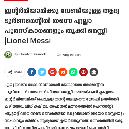
ഇന്റർമിയാമിക്കു വേണ്ടിയുള്ള ആദ്യ
ടൂർണമെന്റിൽ തന്നെ എല്ലാ
പുരസ്കാരങ്ങളും തൂക്കി മെസ്സി
|Lionel Messi
By
Creator Sumeeb
On
Aug 20, 2023
Share
ഏഴുതവണ ബാലൻഡിയോർ ജേതാവായ അർജന്റീന
ഫുട്ബോൾ നായകൻ ലിയോ മെസ്സി അമേരിക്കൻ ക്ലബ്ബായ
ഇന്റർ മിയാമിക്ക് ഒപ്പമുള്ള തന്റെ ആദ്യത്തെ ട്രോഫി ഉയർത്തി
കഴിഞ്ഞു. ലീഗ് കപ്പിലെ ഫൈനൽ മത്സരത്തിൽ പെനാൽറ്റി
ഷൂട്ടൗട്ട് വരെ നീണ്ട മത്സരത്തിന് ഒടുവിലാണ് ലിയോ മെസ്സിയും
സംഘവും കിരീടം ആദ്യമായി ഉയർത്തുന്നത്. മത്സരത്തിൽ ഒരു
ഗോളിന് സമനില പാലിച്ചതിനുശേഷം ആണ് പെനാൽറ്റി