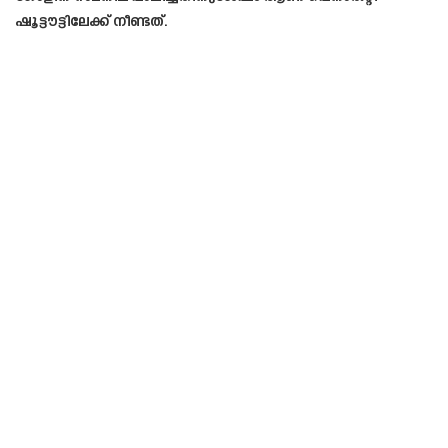
ഷൂട്ടൗട്ടിലേക്ക് നീണ്ടത്.