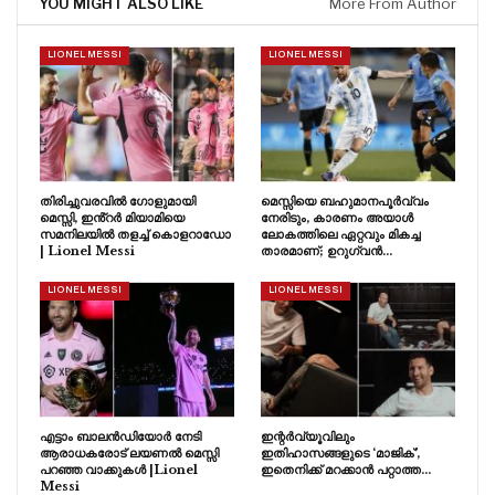
YOU MIGHT ALSO LIKE
More From Author
LIONEL MESSI
LIONEL MESSI
തിരിച്ചുവരവിൽ ഗോളുമായി
മെസ്സിയെ ബഹുമാനപൂർവ്വം
മെസ്സി, ഇൻ്റർ മിയാമിയെ
നേരിടും, കാരണം അയാൾ
സമനിലയിൽ തളച്ച് കൊളറാഡോ
ലോകത്തിലെ ഏറ്റവും മികച്ച
| Lionel Messi
താരമാണ്; ഉറുഗ്വൻ…
LIONEL MESSI
LIONEL MESSI
എട്ടാം ബാലൻഡിയോർ നേടി
ഇന്റർവ്യൂവിലും
ആരാധകരോട് ലയണൽ മെസ്സി
ഇതിഹാസങ്ങളുടെ ‘മാജിക്’,
പറഞ്ഞ വാക്കുകൾ |Lionel
ഇതെനിക്ക് മറക്കാൻ പറ്റാത്ത…
Messi