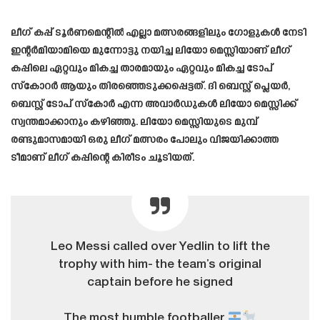
ലീഗ് കപ്പ് ടൂർണമെന്റിൽ എല്ലാ മത്സരങ്ങളിലും ഗോളുകൾ നേടി
ഇന്റർമിയാമിയെ മുന്നോട്ടു നയിച്ച ലിയോ മെസ്സിയാണ് ലീഗ്
കപ്പിലെ ഏറ്റവും മികച്ച താരമായും ഏറ്റവും മികച്ച ടോപ്
സ്കോറർ ആയും തിരഞ്ഞെടുക്കപ്പെട്ടത്. ദി ബെസ്റ്റ് പ്ലെയർ,
ബെസ്റ്റ് ടോപ് സ്കോർ എന്ന അവാർഡുകൾ ലിയോ മെസ്സിക്ക്
സ്വന്തമാക്കാനും കഴിഞ്ഞു. ലിയോ മെസ്സിയുടെ മുമ്പ്
രണ്ടുമാസമായി ഒരു ലീഗ് മത്സരം പോലും വിജയിക്കാത്ത
ടീമാണ് ലീഗ് കപ്പിന്റെ കിരീടം ചൂടിയത്.
Leo Messi called over Yedlin to lift the
trophy with him- the team’s original
captain before he signed
The most humble footballer