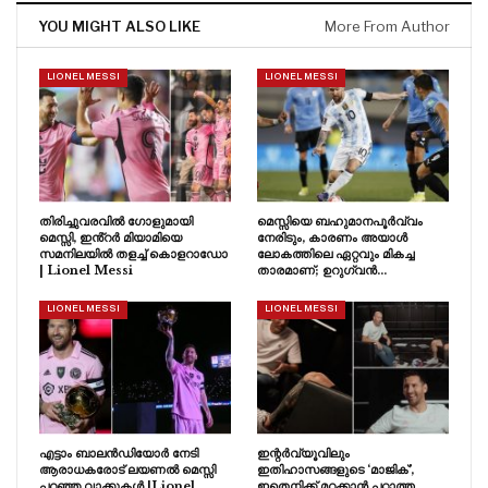
YOU MIGHT ALSO LIKE
More From Author
LIONEL MESSI
LIONEL MESSI
തിരിച്ചുവരവിൽ ഗോളുമായി
മെസ്സിയെ ബഹുമാനപൂർവ്വം
മെസ്സി, ഇൻ്റർ മിയാമിയെ
നേരിടും, കാരണം അയാൾ
സമനിലയിൽ തളച്ച് കൊളറാഡോ
ലോകത്തിലെ ഏറ്റവും മികച്ച
| Lionel Messi
താരമാണ്; ഉറുഗ്വൻ…
LIONEL MESSI
LIONEL MESSI
എട്ടാം ബാലൻഡിയോർ നേടി
ഇന്റർവ്യൂവിലും
ആരാധകരോട് ലയണൽ മെസ്സി
ഇതിഹാസങ്ങളുടെ ‘മാജിക്’,
പറഞ്ഞ വാക്കുകൾ |Lionel
ഇതെനിക്ക് മറക്കാൻ പറ്റാത്ത…