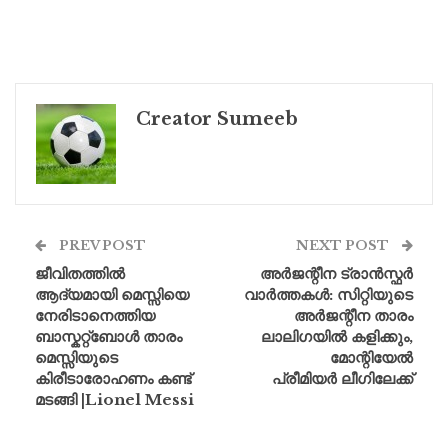
Creator Sumeeb
PREV POST
NEXT POST
ജീവിതത്തിൽ
അർജന്റീന ട്രാൻസ്ഫർ
ആദ്യമായി മെസ്സിയെ
വാർത്തകൾ: സിറ്റിയുടെ
നേരിടാനെത്തിയ
അർജന്റീന താരം
ബാസ്കറ്റ്ബോൾ താരം
ലാലിഗയിൽ കളിക്കും,
മെസ്സിയുടെ
മോന്റിയേൽ
കിരീടാരോഹണം കണ്ട്
പ്രീമിയർ ലീഗിലേക്ക്
മടങ്ങി |Lionel Messi