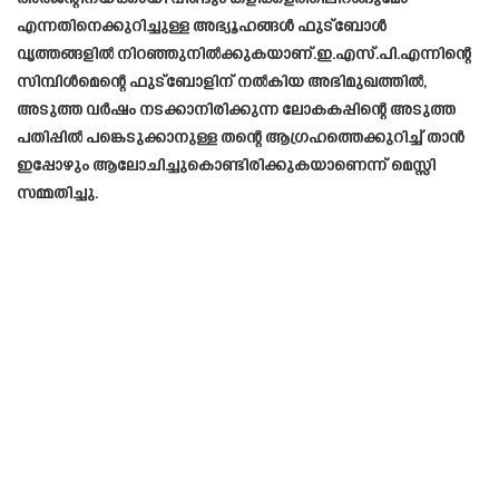
എന്നതിനെക്കുറിച്ചുള്ള അഭ്യൂഹങ്ങൾ ഫുട്ബോൾ
വൃത്തങ്ങളിൽ നിറഞ്ഞുനിൽക്കുകയാണ്.ഇ.എസ്.പി.എന്നിന്റെ
സിമ്പിൾമെന്റെ ഫുട്ബോളിന് നൽകിയ അഭിമുഖത്തിൽ,
അടുത്ത വർഷം നടക്കാനിരിക്കുന്ന ലോകകപ്പിന്റെ അടുത്ത
പതിപ്പിൽ പങ്കെടുക്കാനുള്ള തന്റെ ആഗ്രഹത്തെക്കുറിച്ച് താൻ
ഇപ്പോഴും ആലോചിച്ചുകൊണ്ടിരിക്കുകയാണെന്ന് മെസ്സി
സമ്മതിച്ചു.