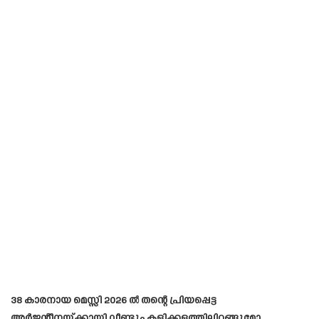
38 കാരനായ മെസ്സി 2026 ൽ തന്റെ പ്രിയപ്പെട്ട
അർജന്റീനയ്ക്കായി വീണ്ടും കളിക്കളത്തിലിറങ്ങുമോ