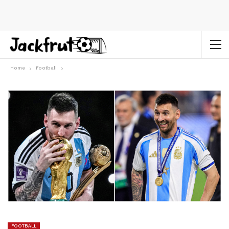
Home
Football
FOOTBALL