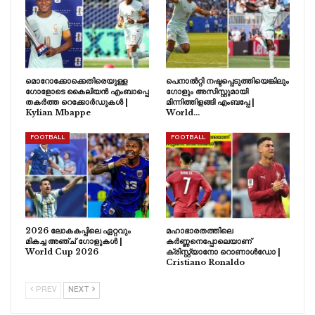
മൊറോക്കോക്കെതിരെയുള്ള
പെനാൽറ്റി നഷ്ടപ്പെടുത്തിയെങ്കിലും
ഗോളോടെ കൈലിയൻ എംബാപ്പെ
ഗോളും അസിസ്റ്റുമായി
തകർത്ത റെക്കോർഡുകൾ |
മിന്നിത്തിളങ്ങി എംബപ്പേ |
Kylian Mbappe
World…
FOOTBALL
FOOTBALL
2026 ലോകകപ്പിലെ ഏറ്റവും
മഹാഭാരതത്തിലെ
മികച്ച അഞ്ച് ഗോളുകൾ |
കർണ്ണനെപ്പോലെയാണ്
World Cup 2026
ക്രിസ്റ്റ്യാനോ റൊണാൾഡോ |
Cristiano Ronaldo
PREV
NEXT