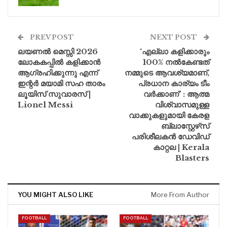
PREV POST
NEXT POST
ലയണൽ മെസ്സി 2026
‘എല്ലാ കളിക്കാരും
ലോകകപ്പിൽ കളിക്കാൻ
100% നൽകേണ്ടത്
ആഗ്രഹിക്കുന്നു എന്ന്
നമ്മുടെ ആവശ്യമാണ്,
ഇന്റർ മയാമി സഹ താരം
പ്രധാന കാര്യം ടീം
ലൂയിസ് സുവാരസ് |
വർക്കാണ്’ : ആത്മ
Lionel Messi
വിശ്വാസമുള്ള
വാക്കുകളുമായി കേരള
ബ്ലാസ്റ്റേഴ്‌സ്
പരിശീലകൻ ഡേവിഡ്
കാറ്റല | Kerala
Blasters
YOU MIGHT ALSO LIKE
More From Author
FOOTBALL
FOOTBALL