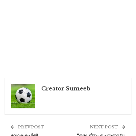
Creator Sumeeb
PREV POST
NEXT POST
ലോകകപ്പിൽ
“ഒരു ടീമും ചെറുതല്ല,