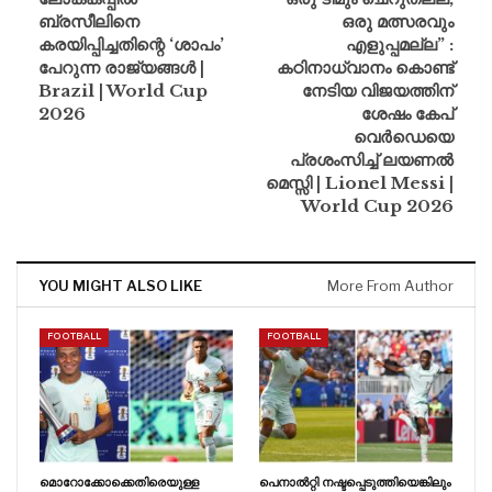
ബ്രസീലിനെ
ഒരു മത്സരവും
കരയിപ്പിച്ചതിന്റെ ‘ശാപം’
എളുപ്പമല്ല” :
പേറുന്ന രാജ്യങ്ങൾ |
കഠിനാധ്വാനം കൊണ്ട്
Brazil | World Cup
നേടിയ വിജയത്തിന്
2026
ശേഷം കേപ്
വെർഡെയെ
പ്രശംസിച്ച് ലയണൽ
മെസ്സി | Lionel Messi |
World Cup 2026
YOU MIGHT ALSO LIKE
More From Author
FOOTBALL
FOOTBALL
മൊറോക്കോക്കെതിരെയുള്ള
പെനാൽറ്റി നഷ്ടപ്പെടുത്തിയെങ്കിലും