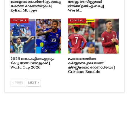
ഗോളോടെ കൈലിയൻ എംബാപ്പെ
ഗോളും അസിസ്റ്റുമായി
തകർത്ത റെക്കോർഡുകൾ |
മിന്നിത്തിളങ്ങി എംബപ്പേ |
Kylian Mbappe
World…
FOOTBALL
FOOTBALL
2026 ലോകകപ്പിലെ ഏറ്റവും
മഹാഭാരതത്തിലെ
മികച്ച അഞ്ച് ഗോളുകൾ |
കർണ്ണനെപ്പോലെയാണ്
World Cup 2026
ക്രിസ്റ്റ്യാനോ റൊണാൾഡോ |
Cristiano Ronaldo
PREV
NEXT