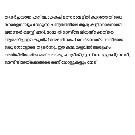
തുടർച്ചയായ എട്ട് ലോകകപ്പ് മത്സരങ്ങളിൽ കുറഞ്ഞത് ഒരു
ഗോളെങ്കിലും നേടുന്ന ചരിത്രത്തിലെ ആദ്യ കളിക്കാരനായി
ലയണൽ മെസ്സി മാറി. 2022 ൽ ഓസ്ട്രേലിയയ്ക്കെതിരെ
ആരംഭിച്ച ഈ കുതിപ്പ് 2026 ൽ കേപ് വെർഡെയ്ക്കെതിരായ
ഒരു ഗോളോടെ തുടർന്നു. ഈ കാലയളവിൽ അദ്ദേഹം
അൾജീരിയയ്ക്കെതിരെ ഒരു ഹാട്രിക് (മൂന്ന് ഗോളുകൾ) നേടി,
ഓസ്ട്രിയയ്ക്കെതിരെ രണ്ട് ഗോളുകളും നേടി.