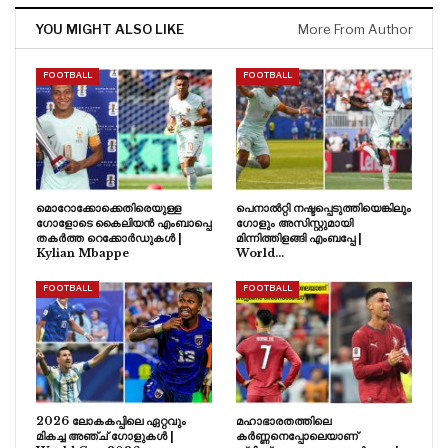
YOU MIGHT ALSO LIKE
More From Author
FOOTBALL
FOOTBALL
മൊറോക്കോക്കെതിരെയുള്ള
പെനാൽറ്റി നഷ്ടപ്പെടുത്തിയെങ്കിലും
ഗോളോടെ കൈലിയൻ എംബാപ്പെ
ഗോളും അസിസ്റ്റുമായി
തകർത്ത റെക്കോർഡുകൾ |
മിന്നിത്തിളങ്ങി എംബപ്പേ |
Kylian Mbappe
World…
FOOTBALL
FOOTBALL
2026 ലോകകപ്പിലെ ഏറ്റവും
മഹാഭാരതത്തിലെ
മികച്ച അഞ്ച് ഗോളുകൾ |
കർണ്ണനെപ്പോലെയാണ്