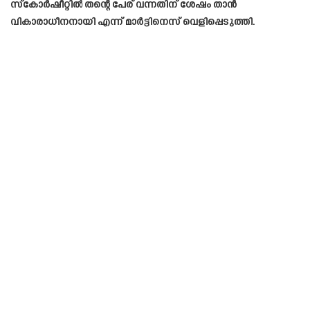
സ്കോർഷീറ്റിൽ തന്റെ പേര് വന്നതിന് ശേഷം താൻ
വികാരാധീനനായി എന്ന് മാർട്ടിനെസ് വെളിപ്പെടുത്തി.