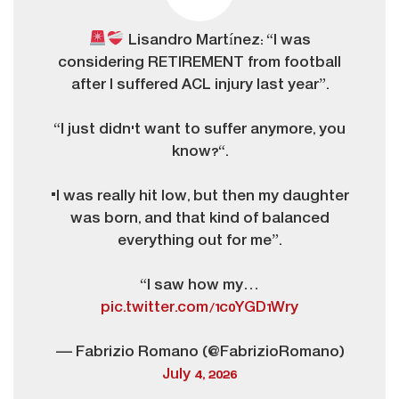
Lisandro Martínez: “I was
considering RETIREMENT from football
after I suffered ACL injury last year”.
“I just didn't want to suffer anymore, you
know?“.
"I was really hit low, but then my daughter
was born, and that kind of balanced
everything out for me”.
“I saw how my…
pic.twitter.com/1c0YGD1Wry
— Fabrizio Romano (@FabrizioRomano)
July 4, 2026