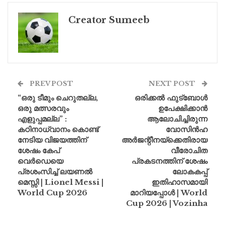
Creator Sumeeb
PREV POST
NEXT POST
“ഒരു ടീമും ചെറുതല്ല,
ഒരിക്കൽ ഫുട്ബോൾ
ഒരു മത്സരവും
ഉപേക്ഷിക്കാൻ
എളുപ്പമല്ല” :
ആലോചിച്ചിരുന്ന
കഠിനാധ്വാനം കൊണ്ട്
വോസിൻഹ
നേടിയ വിജയത്തിന്
അർജന്റീനയ്‌ക്കെതിരായ
ശേഷം കേപ്
വീരോചിത
വെർഡെയെ
പ്രകടനത്തിന് ശേഷം
പ്രശംസിച്ച് ലയണൽ
ലോകകപ്പ്
മെസ്സി | Lionel Messi |
ഇതിഹാസമായി
World Cup 2026
മാറിയപ്പോൾ | World
Cup 2026 | Vozinha