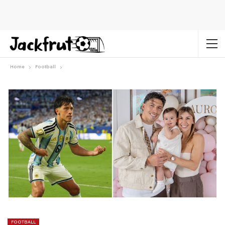
Home
Football
FOOTBALL