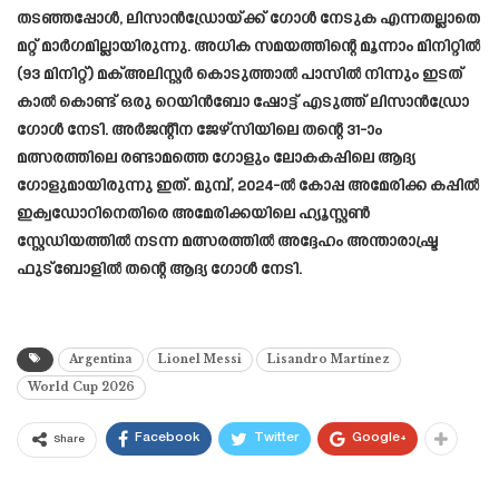
തടഞ്ഞപ്പോൾ, ലിസാൻഡ്രോയ്ക്ക് ഗോൾ നേടുക എന്നതല്ലാതെ
മറ്റ് മാർഗമില്ലായിരുന്നു. അധിക സമയത്തിന്റെ മൂന്നാം മിനിറ്റിൽ
(93 മിനിറ്റ്) മക്അലിസ്റ്റർ കൊടുത്താൽ പാസിൽ നിന്നും ഇടത്
കാൽ കൊണ്ട് ഒരു റെയിൻബോ ഷോട്ട് എടുത്ത് ലിസാൻഡ്രോ
ഗോൾ നേടി. അർജന്റീന ജേഴ്‌സിയിലെ തന്റെ 31-ാം
മത്സരത്തിലെ രണ്ടാമത്തെ ഗോളും ലോകകപ്പിലെ ആദ്യ
ഗോളുമായിരുന്നു ഇത്. മുമ്പ്, 2024-ൽ കോപ്പ അമേരിക്ക കപ്പിൽ
ഇക്വഡോറിനെതിരെ അമേരിക്കയിലെ ഹ്യൂസ്റ്റൺ
സ്റ്റേഡിയത്തിൽ നടന്ന മത്സരത്തിൽ അദ്ദേഹം അന്താരാഷ്ട്ര
ഫുട്‌ബോളിൽ തന്റെ ആദ്യ ഗോൾ നേടി.
Argentina
Lionel Messi
Lisandro Martínez
World Cup 2026
Facebook
Twitter
Google+
Share