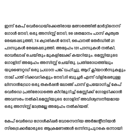
ഇന്ന് കേപ് വെർഡെയ്‌ക്കെതിരായ മത്സരത്തിൽ മാർട്ടിനെസ്
ഗോൾ നേടി, ഒരു അസിസ്റ്റ് നേടി, 98 ശതമാനം പാസ് കൃത്യത
രേഖപ്പെടുത്തി, 74 ക്യാരികൾ നേടി, ഫൈനൽ തേർഡിൽ 21
പാസുകൾ രേഖപ്പെടുത്തി. അദ്ദേഹം 131 പാസുകൾ നൽകി,
ഓവർലാപ്പ് ചെയ്തും മുകളിലേക്ക് കയറിയും. മെസ്സിയുടെ
ഗോളിന് അദ്ദേഹം അസിസ്റ്റ് ചെയ്തു. പ്രതിരോധത്തിലും
യുണൈറ്റഡ് ഒരു പ്രധാന പങ്ക് വഹിച്ചു, ആറ് ക്ലിയറൻസുകളും
നാല് പന്ത് റിക്കവറികളും നേടി.ദി ബുച്ചർ എന്ന് വിളിപ്പേരുള്ള
ലിസാൻഡ്രോ ഒരു തകർപ്പൻ ലോങ്ങ് പാസ് ഉപയോഗിച്ച് കേപ്
വെർഡെ പ്രതിരോധത്തെ കീറിമുറിച്ച് മെസ്സിക്ക് ഗോളടിക്കാൻ
അവസരം നൽകി.മെസ്സിയുടെ ഗോളിന് അവിശ്വസനീയമായ
ഒരു അസിസ്റ്റ് മാത്രമല്ല അദ്ദേഹം നൽകിയത്.
കേപ് വെർഡെ ഗോൾകീപ്പർ വോസെനിയ അർജന്റീനിയൻ
സ്‌ട്രൈക്കർമാരുടെ ആക്രമണങ്ങൾ ഒന്നിനുപുറകെ ഒന്നായി