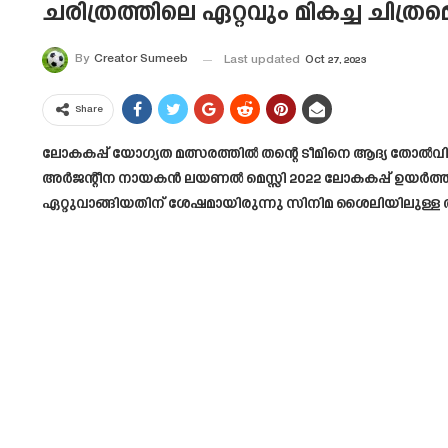
ചരിത്രത്തിലെ ഏറ്റവും മികച്ച ചിത്ര
By
Creator Sumeeb
Last updated
Oct 27, 2023
Share
ലോകകപ്പ് യോഗ്യത മത്സരത്തിൽ തന്റെ ടീമിനെ ആദ്യ തോൽ‌വ
അർജന്റീന നായകൻ ലയണൽ മെസ്സി 2022 ലോകകപ്പ് ഉയർത്തി
ഏറ്റുവാങ്ങിയതിന് ശേഷമായിരുന്നു സിനിമ ശൈലിയിലുള്ള അ