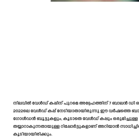
നിലവിൽ വേൾഡ് കപ്പിന് പുറമെ അദ്ദേഹത്തിന് 7 ബാലൻ ഡി ഓറുക
2022ലെ വേൾഡ് കപ്പ് നേടിയാതായിരുന്നു ഈ വർഷത്തെ ബ
ഗോൾഡൻ ബൂട്ടുകളും, കൂടാതെ വേൾഡ് കപ്പും ഒരുമിച്ചുള്ള ത
തയ്യാറാകുന്നതായുള്ള റിപ്പോർട്ടുകളാണ് അറിയാൻ സാധിച്ചിരിക്
കൂടിയായിരിക്കും.