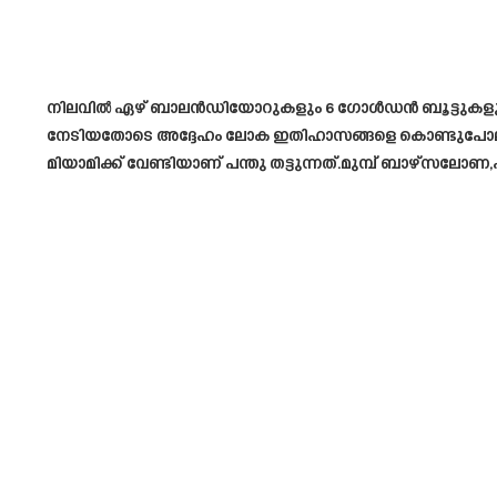
നിലവിൽ ഏഴ് ബാലൻഡിയോറുകളും 6 ഗോൾഡൻ ബൂട്ടുകളും മറ്റ
നേടിയതോടെ അദ്ദേഹം ലോക ഇതിഹാസങ്ങളെ കൊണ്ടുപോലും ‘മെസ്സ
മിയാമിക്ക് വേണ്ടിയാണ് പന്തു തട്ടുന്നത്.മുമ്പ് ബാഴ്സലോണ,