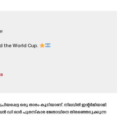
!
nd the World Cup.
23
പ്പെട്ട ഒരു താരം കൂടിയാണ്. നിലവിൽ ഇന്റർമിയാമി
 ബാലൻ ഡി ഓർ പുരസ്കാര ജേതാവിനെ തിരഞ്ഞെടുക്കുന്ന