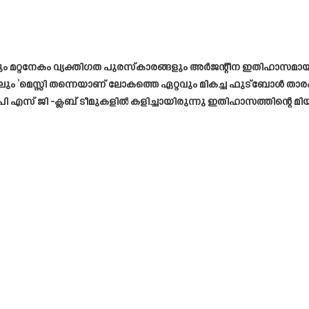
നേകം വ്യക്തിഗത പുരസ്കാരങ്ങളും അർജന്റീന ഇതിഹാസമായ ലിയോ 
ി തന്നെയാണ് ലോകത്തെ ഏറ്റവും മികച്ച ഫുട്ബോൾ താരം’ എന്ന് പറ
പി എസ് ജി -ക്ലബ്‌ ടീമുകളിൽ കളിച്ചായിരുന്നു ഇതിഹാസത്തിന്റെ മിയ