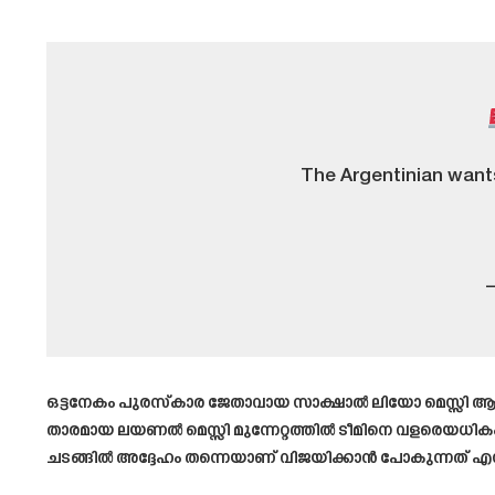
The Argentinian wants
ഒട്ടനേകം പുരസ്കാര ജേതാവായ സാക്ഷാൽ ലിയോ മെസ്സി ആരാ
താരമായ ലയണൽ മെസ്സി മുന്നേറ്റത്തിൽ ടീമിനെ വളരെയധികം
ചടങ്ങിൽ അദ്ദേഹം തന്നെയാണ് വിജയിക്കാൻ പോകുന്നത് എന്ന് പ