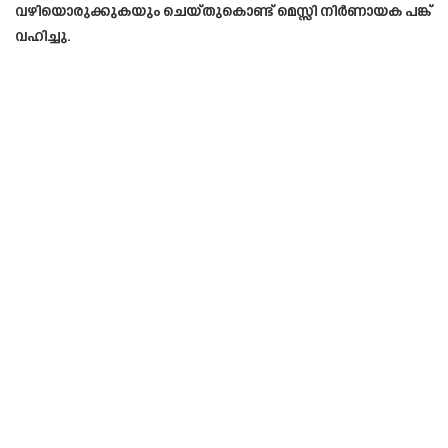
വഴിയൊരുക്കുകയും ചെയ്തുകൊണ്ട് മെസ്സി നിർണായക പങ്ക്
വഹിച്ചു.