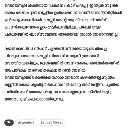
വെനിസ്വേല ശക്തമായ പ്രകടനം കാഴ്ചവച്ചു.ഇന്ത്യൻ സൂപ്പർ
താരം ബൈചുങ് ബൂട്ടിയ ഉൾപ്പെടെ നിരവധി സെലിബ്രിറ്റികൾ
ഉൾപ്പെട്ട കാണികൾ, മെസ്സി തന്റെ മാന്ത്രിക കാൽവയ്പ്പ്
കാണിക്കുമ്പോഴെല്ലാം ആർപ്പുവിളിച്ചു, പക്ഷേ ആദ്യ
പകുതിയിൽ ബാഴ്‌സലോണ താരത്തിന് ഗോൾ നേടാനായില്ല.
റയൽ മാഡ്രിഡ് വിംഗർ ഏഞ്ചൽ ഡി മരിയയുടെ മികച്ച
പിന്തുണയോടെ മെസ്സി നിരവധി ഗോളടി ശ്രമങ്ങൾ
നടത്തിയെങ്കിലും, ജൂലൈയിൽ നടന്ന കോപ്പ അമേരിക്കയിൽ
അപ്രതീക്ഷിത സെമിഫൈനൽ റൺ നേടിയ
വെനിസ്വേലയ്‌ക്കെതിരെ ഗോൾ നേടാൻ കഴിഞ്ഞില്ല.സ്വന്തം
മണ്ണിൽ കോപ്പ ക്വാർട്ടർ ഫൈനലിൽ തോറ്റ അർജന്റീന, പുതിയ
പരിശീലകൻ അലജാൻഡ്രോ സബെല്ലയുടെ കീഴിൽ ആദ്യ
മത്സരം കളിക്കുകയായിരുന്നു.
Argentina
Lionel Messi