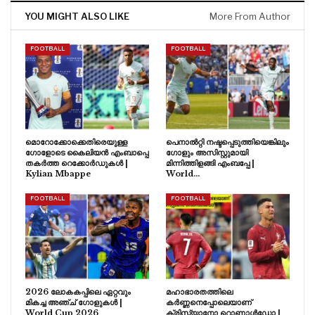
YOU MIGHT ALSO LIKE
More From Author
FOOTBALL
FOOTBALL
മൊറോക്കോക്കെതിരെയുള്ള
പെനാൽറ്റി നഷ്ടപ്പെടുത്തിയെങ്കിലും
ഗോളോടെ കൈലിയൻ എംബാപ്പെ
ഗോളും അസിസ്റ്റുമായി
തകർത്ത റെക്കോർഡുകൾ |
മിന്നിത്തിളങ്ങി എംബപ്പേ |
Kylian Mbappe
World…
FOOTBALL
FOOTBALL
2026 ലോകകപ്പിലെ ഏറ്റവും
മഹാഭാരതത്തിലെ
മികച്ച അഞ്ച് ഗോളുകൾ |
കർണ്ണനെപ്പോലെയാണ്
World Cup 2026
ക്രിസ്റ്റ്യാനോ റൊണാൾഡോ |