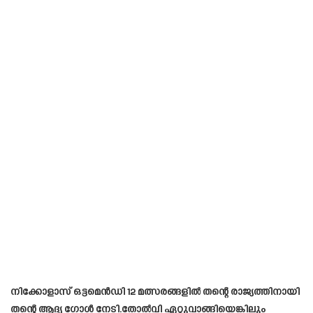
നിക്കോളാസ് ഒട്ടമെൻഡി 12 മത്സരങ്ങളിൽ തന്റെ രാജ്യത്തിനായി
തന്റെ ആദ്യ ഗോൾ നേടി.തോൽവി ഏറ്റുവാങ്ങിയെങ്കിലും