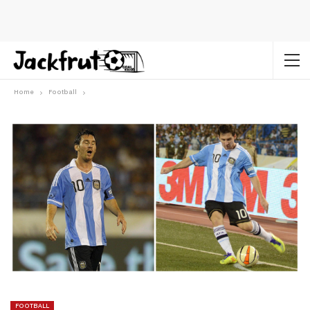
Home
Football
FOOTBALL