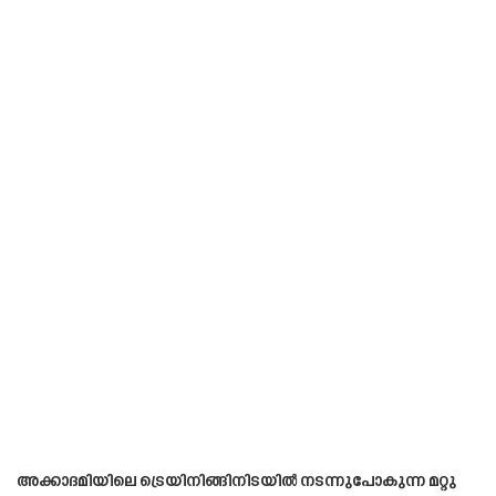
അക്കാദമിയിലെ ട്രെയിനിങ്ങിനിടയിൽ നടന്നുപോകുന്ന മറ്റു