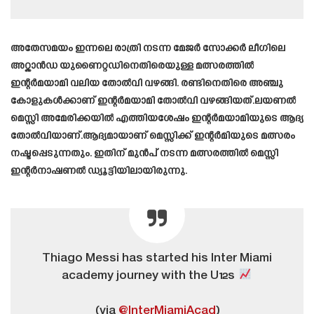
അതേസമയം ഇന്നലെ രാത്രി നടന്ന മേജർ സോക്കർ ലീഗിലെ
അറ്റ്ലാൻഡ യുണൈറ്റഡിനെതിരെയുള്ള മത്സരത്തിൽ
ഇന്റർമയാമി വലിയ തോൽവി വഴങ്ങി. രണ്ടിനെതിരെ അഞ്ചു
കോളുകൾക്കാണ് ഇന്റർമയാമി തോൽവി വഴങ്ങിയത്.ലയണൽ
മെസ്സി അമേരിക്കയിൽ എത്തിയശേഷം ഇന്റർമയാമിയുടെ ആദ്യ
തോൽവിയാണ്.ആദ്യമായാണ് മെസ്സിക്ക് ഇന്റർമിയുടെ മത്സരം
നഷ്ടപ്പെടുന്നതും. ഇതിന് മുൻപ് നടന്ന മത്സരത്തിൽ മെസ്സി
ഇന്റർനാഷണൽ ഡ്യൂട്ടിയിലായിരുന്നു.
Thiago Messi has started his Inter Miami
academy journey with the U12s
(via
@InterMiamiAcad
)