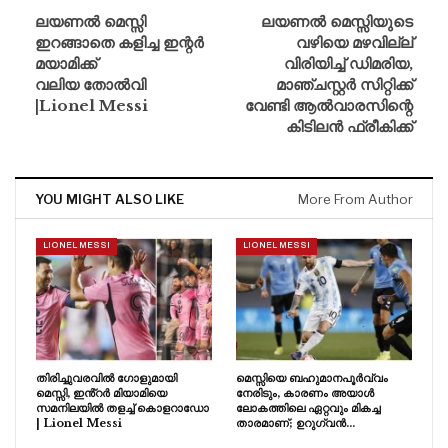
ലയണൽ മെസ്സി
ലയണൽ മെസ്സിയുടെ
ഇറങ്ങാതെ കളിച്ച ഇന്റർ
വഴിയെ മഴവില്ല്
മയാമിക്ക്
വിരിയിച്ച് ഡിമരിയ,
വലിയ തോൽവി
മാഞ്ചസ്റ്റർ സിറ്റിക്ക്
|Lionel Messi
വേണ്ടി ആൽവാരസിന്റെ
കിടിലൻ ഫ്രീകിക്ക്
YOU MIGHT ALSO LIKE
More From Author
LIONEL MESSI
LIONEL MESSI
തിരിച്ചുവരവിൽ ഗോളുമായി
മെസ്സിയെ ബഹുമാനപൂർവ്വം
മെസ്സി, ഇൻ്റർ മിയാമിയെ
നേരിടും, കാരണം അയാൾ
സമനിലയിൽ തളച്ച് കൊളറാഡോ
ലോകത്തിലെ ഏറ്റവും മികച്ച
| Lionel Messi
താരമാണ്; ഉറുഗ്വൻ…