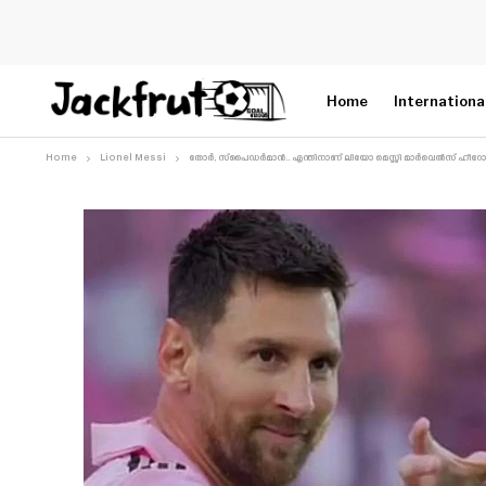
Home
Internationa
Home
Lionel Messi
തോർ, സ്പൈഡർമാൻ.. എന്തിനാണ് ലിയോ മെസ്സി മാർവെൽസ് ഹീറോസിനെ