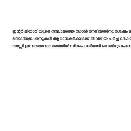
ഇന്റർ മിയാമിയുടെ നാലാമത്തെ ഗോൾ നേടിയതിനു ശേഷം ല
സെലിബ്രേഷനുകൾ ആരാധകർക്കിടയിൽ വലിയ ചർച്ച വിഷയമായ
മെസ്സി ഇന്നത്തെ മത്സരത്തിൽ സ്പൈഡർമാൻ സെലിബ്രേഷന