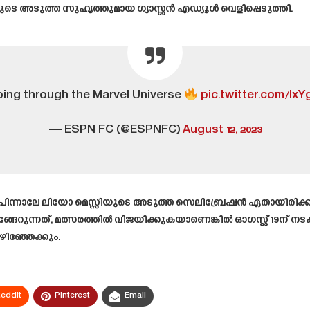
ുടെ അടുത്ത സുഹൃത്തുമായ ഗ്യാസ്റ്റൻ എഡ്യൂൾ വെളിപ്പെടുത്തി.
ing through the Marvel Universe
pic.twitter.com/Ix
— ESPN FC (@ESPNFC)
August 12, 2023
ിന്നാലേ ലിയോ മെസ്സിയുടെ അടുത്ത സെലിബ്രേഷൻ ഏതായിരിക്കും 
ുന്നത്, മത്സരത്തിൽ വിജയിക്കുകയാണെങ്കിൽ ഓഗസ്റ്റ് 19ന് നടക്ക
ഴിഞ്ഞേക്കും.
eddIt
Pinterest
Email