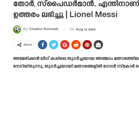
തോർ, സ്പൈഡർമാൻ.. എന്തിനാണ് 
ഉത്തരം ലഭിച്ചു | Lionel Messi
By
Creator Sumeeb
On
Aug 12, 2023
Share
അമേരിക്കൻ ലീഗ് കപ്പിലെ തുടർച്ചയായ അഞ്ചാം മത്സരത്തിലു
നേടിയിരുന്നു, തുടർച്ചയായി മത്സരങ്ങളിൽ ഗോൾ സ്കോർ ചെയ്