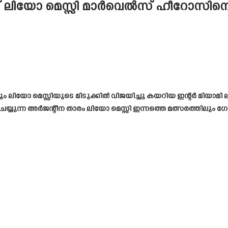
ലിയോ മെസ്സി മാർവെൽസ് ഹീറോസിനെ അ
ം ലിയോ മെസ്സിയുടെ മിടുക്കിൽ വിജയിച്ചു കയറിയ ഇന്റർ മിയാമി 
യുന്ന അർജന്റീന താരം ലിയോ മെസ്സി ഇന്നത്തെ മത്സരത്തിലും ഗോളട