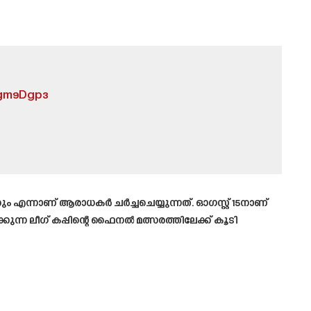
Ygm9Dgp3
എന്നാണ് ആരാധകർ ചർച്ചചെയ്യുന്നത്. ഓഗസ്റ്റ് 15നാണ്
ുന്ന ലീഗ് കപ്പിന്റെ ഫൈനൽ മത്സരത്തിലേക്ക് കൂടി