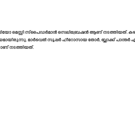
ിയോ മെസ്സി സ്‌പൈഡർമാൻ സെലിബ്രേഷൻ ആണ് നടത്തിയത്. കഴിഞ്
ിരുന്നു. മാർവെൽ സൂപ്പർ ഹീറോസായ തോർ, ബ്ലാക്ക് പാന്തർ 
ാണ് നടത്തിയത്.