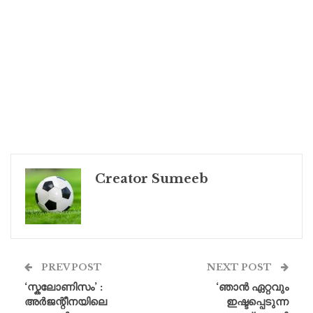
Creator Sumeeb
PREV POST
NEXT POST
‘സ്കലോണിസം’ :
‘ഞാൻ ഏറ്റവും
അർജന്റീനയിലെ
ഇഷ്ടപ്പെടുന്ന