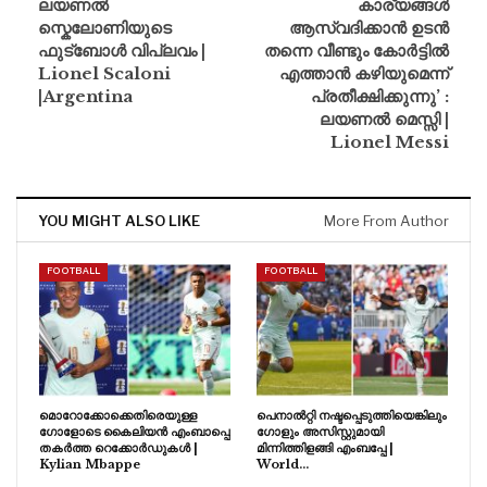
ലയണൽ
കാര്യങ്ങൾ
സ്കെലോണിയുടെ
ആസ്വദിക്കാൻ ഉടൻ
ഫുട്ബോൾ വിപ്ലവം |
തന്നെ വീണ്ടും കോർട്ടിൽ
Lionel Scaloni
എത്താൻ കഴിയുമെന്ന്
|Argentina
പ്രതീക്ഷിക്കുന്നു’ :
ലയണൽ മെസ്സി |
Lionel Messi
YOU MIGHT ALSO LIKE
More From Author
FOOTBALL
FOOTBALL
മൊറോക്കോക്കെതിരെയുള്ള
പെനാൽറ്റി നഷ്ടപ്പെടുത്തിയെങ്കിലും
ഗോളോടെ കൈലിയൻ എംബാപ്പെ
ഗോളും അസിസ്റ്റുമായി
തകർത്ത റെക്കോർഡുകൾ |
മിന്നിത്തിളങ്ങി എംബപ്പേ |
Kylian Mbappe
World…