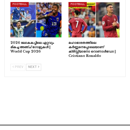
FOOTBALL
FOOTBALL
2026 ലോകകപ്പിലെ ഏറ്റവും
മഹാഭാരതത്തിലെ
മികച്ച അഞ്ച് ഗോളുകൾ |
കർണ്ണനെപ്പോലെയാണ്
World Cup 2026
ക്രിസ്റ്റ്യാനോ റൊണാൾഡോ |
Cristiano Ronaldo
PREV
NEXT