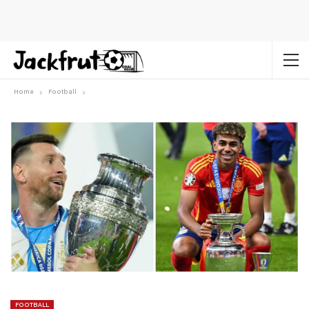
Home
Football
FOOTBALL