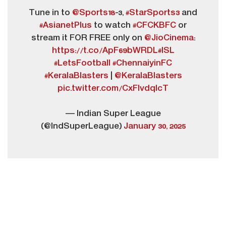
Tune in to
@Sports18
-3,
#StarSports3
and
#AsianetPlus
to watch
#CFCKBFC
or
stream it FOR FREE only on
@JioCinema
:
https://t.co/ApF69bWRDL
#ISL
#LetsFootball
#ChennaiyinFC
#KeralaBlasters
|
@KeralaBlasters
pic.twitter.com/CxFIvdqlcT
— Indian Super League
(@IndSuperLeague)
January 30, 2025