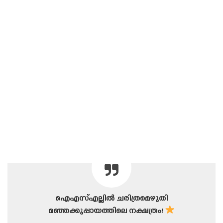
ഐഎസ്എല്ലിൽ ചരിത്രമെഴുതി
മഞ്ഞക്കുപ്പായത്തിലെ നക്ഷത്രം!