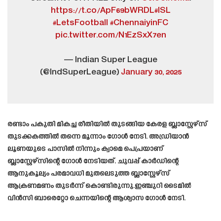
https://t.co/ApF69bWRDL
#ISL
#LetsFootball
#ChennaiyinFC
pic.twitter.com/N1EzSxX7en
— Indian Super League
(@IndSuperLeague)
January 30, 2025
രണ്ടാം പകുതി മികച്ച രീതിയിൽ തുടങ്ങിയ കേരള ബ്ലാസ്റ്റേഴ്‌സ്
തുടക്കകത്തിൽ തന്നെ മൂന്നാം ഗോൾ നേടി. അഡ്രിയാൻ
ലൂണയുടെ പാസിൽ നിന്നും ക്വാമെ പെപ്രയാണ്
ബ്ലാസ്റ്റേഴ്സിന്റെ ഗോൾ നേടിയത്. ചുവപ്പ് കാർഡിന്റെ
ആനുകൂല്യം പരമാവധി മുതലെടുത്ത ബ്ലാസ്റ്റേഴ്‌സ്
ആക്രണമണം തുടർന്ന് കൊണ്ടിരുന്നു.ഇഞ്ചുറി ടൈമിൽ
വിൻസി ബാരെറ്റോ ചെന്നയിന്റെ ആശ്വാസ ഗോൾ നേടി.