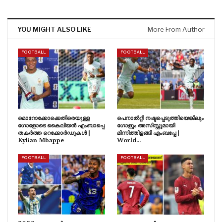
YOU MIGHT ALSO LIKE
More From Author
FOOTBALL
FOOTBALL
മൊറോക്കോക്കെതിരെയുള്ള
പെനാൽറ്റി നഷ്ടപ്പെടുത്തിയെങ്കിലും
ഗോളോടെ കൈലിയൻ എംബാപ്പെ
ഗോളും അസിസ്റ്റുമായി
തകർത്ത റെക്കോർഡുകൾ |
മിന്നിത്തിളങ്ങി എംബപ്പേ |
Kylian Mbappe
World…
FOOTBALL
FOOTBALL