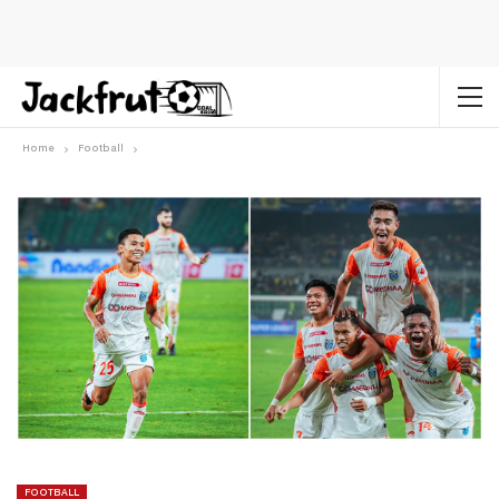
Home
Football
FOOTBALL