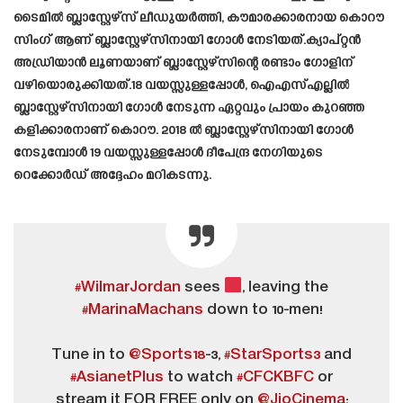
ടൈമിൽ ബ്ലാസ്റ്റേഴ്‌സ് ലീഡുയർത്തി, കൗമാരക്കാരനായ കൊറൗ
സിംഗ് ആണ് ബ്ലാസ്റ്റേഴ്സിനായി ഗോൾ നേടിയത്.ക്യാപ്റ്റന്‍
അഡ്രിയാന്‍ ലൂണയാണ് ബ്ലാസ്റ്റേഴ്‌സിന്റെ രണ്ടാം ഗോളിന്
വഴിയൊരുക്കിയത്.18 വയസ്സുള്ളപ്പോൾ, ഐ‌എസ്‌എല്ലിൽ
ബ്ലാസ്റ്റേഴ്‌സിനായി ഗോൾ നേടുന്ന ഏറ്റവും പ്രായം കുറഞ്ഞ
കളിക്കാരനാണ് കൊറൗ. 2018 ൽ ബ്ലാസ്റ്റേഴ്‌സിനായി ഗോൾ
നേടുമ്പോൾ 19 വയസ്സുള്ളപ്പോൾ ദീപേന്ദ്ര നേഗിയുടെ
റെക്കോർഡ് അദ്ദേഹം മറികടന്നു.
#WilmarJordan
sees
, leaving the
#MarinaMachans
down to 10-men!
Tune in to
@Sports18
-3,
#StarSports3
and
#AsianetPlus
to watch
#CFCKBFC
or
stream it FOR FREE only on
@JioCinema
: