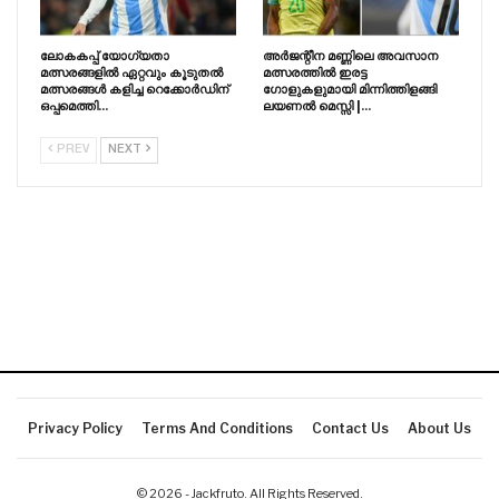
ലോകകപ്പ് യോഗ്യതാ
അർജന്റീന മണ്ണിലെ അവസാന
മത്സരങ്ങളിൽ ഏറ്റവും കൂടുതൽ
മത്സരത്തിൽ ഇരട്ട
മത്സരങ്ങൾ കളിച്ച റെക്കോർഡിന്
ഗോളുകളുമായി മിന്നിത്തിളങ്ങി
ഒപ്പമെത്തി…
ലയണൽ മെസ്സി |…
PREV
NEXT
Privacy Policy
Terms And Conditions
Contact Us
About Us
© 2026 - Jackfruto. All Rights Reserved.