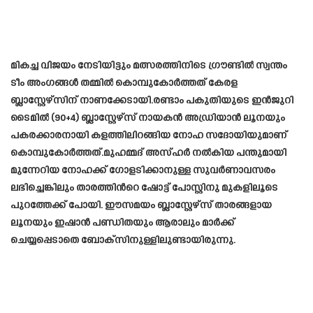
മികച്ച വിജയം നേടിയിട്ടും മത്സരത്തിനിടെ ഗ്രൗണ്ടിൽ സ്വന്തം
ടീം അംഗങ്ങൾ തമ്മിൽ കൊമ്പുകോർത്തത് കേരള
ബ്ലാസ്റ്റേഴ്സിന് നാണക്കേടായി.രണ്ടാം പകുതിയുടെ ഇൻജുറി
ടൈമിൽ (90+4) ബ്ലാസ്റ്റേഴ്സ് നായകൻ അഡ്രിയാൻ ലൂനയും
പകരക്കാരനായി കളത്തിലിറങ്ങിയ നോഹ സദോയിയുമാണ്
കൊമ്പുകോർത്തത്.മുഹമ്മദ് അസ്ഹർ നൽകിയ പന്തുമായി
മുന്നേറിയ നോഹക്ക് ഗോളടിക്കാനുള്ള സുവർണാവസരം
ലഭിച്ചെങ്കിലും താരത്തിന്‍റെ ഷോട്ട് പോസ്റ്റിനു മുകളിലൂടെ
പുറത്തേക്ക് പോയി. ഈസമയം ബ്ലാസ്റ്റേഴ്സ് താരങ്ങളായ
ലൂനയും ഇഷാൻ പണ്ഡിതയും ആരാലും മാർക്ക്
ചെയ്യപ്പെടാതെ ബോക്സിനുള്ളിലുണ്ടായിരുന്നു.