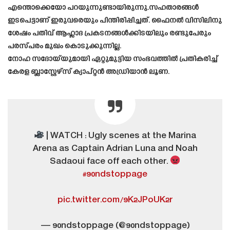
എന്തൊക്കെയോ പറയുന്നുണ്ടായിരുന്നു.സഹതാരങ്ങൾ
ഇടപെട്ടാണ് ഇരുവരെയും പിന്തിരിപ്പിച്ചത്. ഫൈനൽ വിസിലിനു
ശേഷം പതിവ് ആഹ്ലാദ പ്രകടനങ്ങൾക്കിടയിലും രണ്ടുപേരും
പരസ്പരം മുഖം കൊടുക്കുന്നില്ല.
നോഹ സദോയ്‌യുമായി ഏറ്റുമുട്ടിയ സംഭവത്തില്‍ പ്രതികരിച്ച്
കേരള ബ്ലാസ്റ്റേഴ്‌സ് ക്യാപ്റ്റന്‍ അഡ്രിയാന്‍ ലൂണ.
| WATCH : Ugly scenes at the Marina
Arena as Captain Adrian Luna and Noah
Sadaoui face off each other.
#90ndstoppage
pic.twitter.com/9K2JPoUK2r
— 90ndstoppage (@90ndstoppage)