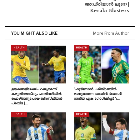
അഡ്രിയാൻ ലൂണ |
Kerala Blasters
YOU MIGHT ALSO LIKE
More From Author
HEALTH
HEALTH
ഉയരങ്ങളിലേക്ക് പറക്കുമെന്ന്
‘ഫുട്ബോൾ ചരിത്രത്തിൽ
കരുതിയെങ്കിലും പാതിവഴിയിൽ
രണ്ടുതവണ യാഷിൻ ട്രോഫി
പൊഴിഞ്ഞുപോയ ബ്രസീലിയൻ
നേടിയ ഏക ഗോൾകീപ്പർ ‘:…
പ്രതിഭ |…
HEALTH
HEALTH