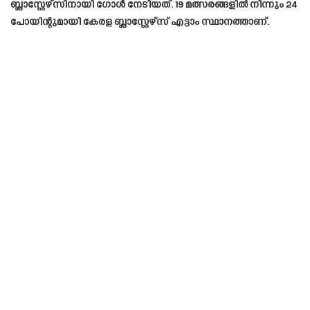
ബ്ലാസ്റ്റേഴ്സിനായി ഗോൾ നേടിയത്. 19 മത്സരങ്ങളിൽ നിന്നും 24
പോയിന്റുമായി കേരള ബ്ലാസ്റ്റേഴ്‌സ് എട്ടാം സ്ഥാനത്താണ്.