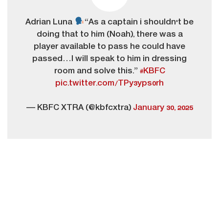
Adrian Luna
“As a captain i shouldn't be
doing that to him (Noah), there was a
player available to pass he could have
passed…I will speak to him in dressing
room and solve this.”
#KBFC
pic.twitter.com/TPy3yps0rh
— KBFC XTRA (@kbfcxtra)
January 30, 2025