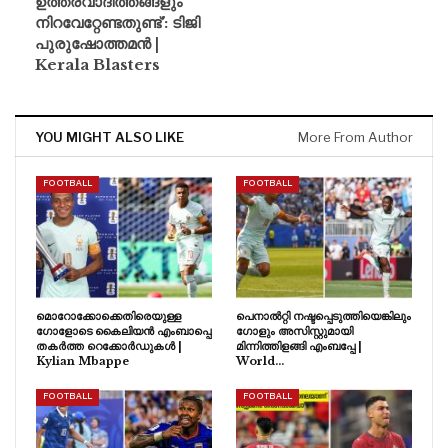
ഉത്തരവാദിത്തങ്ങളും
നിറവേറ്റേണ്ടതുണ്ട്’: ടിജി
പുരുഷോത്തമൻ |
Kerala Blasters
YOU MIGHT ALSO LIKE
More From Author
FOOTBALL
FOOTBALL
മൊറോക്കോക്കെതിരെയുള്ള
പെനാൽറ്റി നഷ്ടപ്പെടുത്തിയെങ്കിലും
ഗോളോടെ കൈലിയൻ എംബാപ്പെ
ഗോളും അസിസ്റ്റുമായി
തകർത്ത റെക്കോർഡുകൾ |
മിന്നിത്തിളങ്ങി എംബപ്പേ |
Kylian Mbappe
World…
FOOTBALL
FOOTBALL