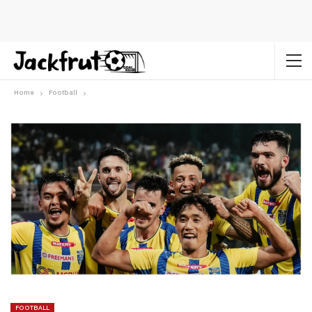
Home
Football
FOOTBALL