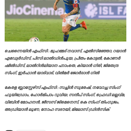
ചെന്നൈയിൻ എഫ്‌സി : മുഹമ്മദ് നവാസ്, എൽസിഞ്ഞോ, റയാൻ
എഡ്വേർഡ്‌സ്, പിസി ലാൽഡിൻപുയ, പ്രീതം കോട്ടൽ, കോണർ
ഷീൽഡ്‌സ്, ലാൽറിൻലിയാന ഹ്നാംതെ, കിയാൻ ഗിരി, ജിതേന്ദ്ര
സിംഗ്, ഇർഫാൻ യാദ്‌വാദ്, വിൽമർ ജോർദാൻ ഗിൽ
കേരള ബ്ലാസ്റ്റേഴ്‌സ് എഫ്‌സി : സച്ചിൻ സുരേഷ്, നവോച്ച സിംഗ്
ഹുയിഡ്രോം, ഹോർമിപാം റുവിയ, സന്ദീപ് സിംഗ്, ഫ്രെഡി ലല്ലവ്മ,
വിബിൻ മോഹനൻ, ജീസസ് ജിമെനെസ്, കെ സിംഗ് തിംഗുജം,
അഡ്രിയാൻ ലൂണ, നോഹ സദൗയി, മിലോസ് ഡ്രിൻസിക്