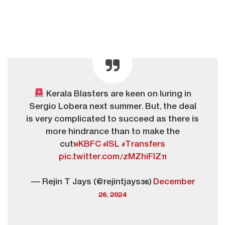
Kerala Blasters are keen on luring in
Sergio Lobera next summer. But, the deal
is very complicated to succeed as there is
more hindrance than to make the
cut!
#KBFC
#ISL
#Transfers
pic.twitter.com/zMZhiFlZ11
— Rejin T Jays (@rejintjays36)
December
26, 2024