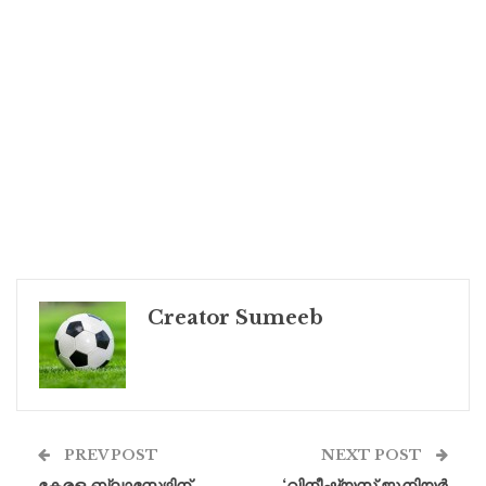
Creator Sumeeb
PREV POST
NEXT POST
കേരള ബ്ലാസ്റ്റേഴ്സിന്
‘വിനീഷ്യസ് ജൂനിയർ