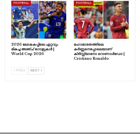
FOOTBALL
FOOTBALL
2026 ലോകകപ്പിലെ ഏറ്റവും
മഹാഭാരതത്തിലെ
മികച്ച അഞ്ച് ഗോളുകൾ |
കർണ്ണനെപ്പോലെയാണ്
World Cup 2026
ക്രിസ്റ്റ്യാനോ റൊണാൾഡോ |
Cristiano Ronaldo
PREV
NEXT