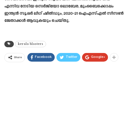
എന്നിവ നേടിയ സെർജിയോ ലൊബേര, മുംബൈക്കൊപ്പം
ഇന്ത്യൻ സൂപ്പർ ലീഗ് ഷീൽഡും, 2020-21 ഐഎസ്എൽ സീസൺ
ജേതാക്കൾ ആവുകയും ചെയ്തു.
kerala blasters
Facebook
Twitter
Google+
Share