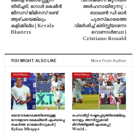
തിരിച്ചടി, ഗോൾ മെഷീൻ
അർഹനായിരുന്നു’ :
ജീസസ് ജിമിനസ് രണ്ട്
ബാലൺ ഡി ഓർ
ആഴ്ചയെങ്കിലും
പുരസ്‌കാരത്തെ
കളിക്കില്ല | Kerala
വിമർശിച്ച് ക്രിസ്റ്റ്യാനോ
Blasters
റൊണാൾഡോ |
Cristiano Ronald
YOU MIGHT ALSO LIKE
More From Author
FOOTBALL
FOOTBALL
മൊറോക്കോക്കെതിരെയുള്ള
പെനാൽറ്റി നഷ്ടപ്പെടുത്തിയെങ്കിലും
ഗോളോടെ കൈലിയൻ എംബാപ്പെ
ഗോളും അസിസ്റ്റുമായി
തകർത്ത റെക്കോർഡുകൾ |
മിന്നിത്തിളങ്ങി എംബപ്പേ |
Kylian Mbappe
World…