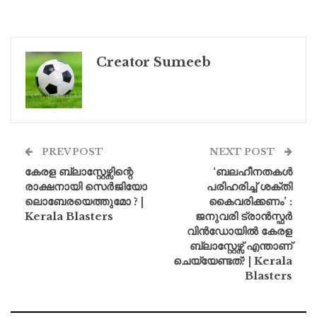
Creator Sumeeb
PREV POST
NEXT POST
കേരള ബ്ലാസ്റ്റേഴ്സിന്റെ
‘ബലഹീനതകൾ
രാക്ഷനായി സെർജിയോ
പരിഹരിച്ച് ശക്തി
ലൊബേരയെത്തുമോ ? |
കൈവരിക്കണം’ :
Kerala Blasters
ജനുവരി ട്രാൻസ്ഫർ
വിൻഡോയിൽ കേരള
ബ്ലാസ്റ്റേഴ്സ് എന്താണ്
ചെയ്യേണ്ടത്? | Kerala
Blasters