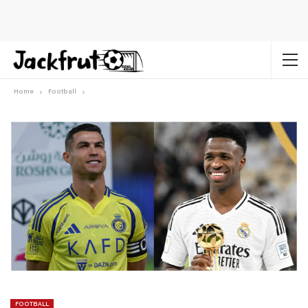
Home
Football
FOOTBALL