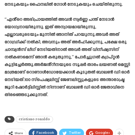
നേടുകയും ഫൈനലിൽ ഗോൾ നേടുകയും ചെയ്തിരുന്നു.
“എൻ്റെ അഭിപ്രായത്തിൽ അവൻ സ്വർണ്ണ പന്ത് നേടാൻ
യോഗ്യനായിരുന്നു. ഇത് അന്യായമായിരുന്നു,
എല്ലാവരുടെയും മുന്നിൽ ഞാനിത് പറയുന്നു.അവർ അത്
റോഡ്രിക്ക് നൽകി, അവനും അത് അർഹിക്കുന്നു, പക്ഷേ ഒരു
ചാമ്പ്യൻസ് ലീഗ് നേടിയതിനാൽ അവർ അത് വിനീഷ്യസിന്
നൽകണമെന്ന് ഞാൻ കരുതുന്നു,” പോർച്ചുഗൽ ക്യാപ്റ്റൻ
കൂട്ടിച്ചേർത്തു.അർജൻ്റീനയുടെ സൂപ്പർ താരം ലയണൽ മെസ്സി
മാത്രമാണ് റൊണാൾഡോയേക്കാൾ കൂടുതൽ ബാലൺ ഡി ഓർ
നേടിയത്.100 സ്പെഷ്യലിസ്റ്റ് ജേണലിസ്റ്റുകളുടെ അന്താരാഷ്ട്ര
ജൂറി ഷോർട്ട്‌ലിസ്റ്റിൽ നിന്നാണ് ബാലൺ ഡി ഓർ ജേതാവിനെ
തിരഞ്ഞെടുക്കുന്നത്.
cristiano ronaldo
Facebook
Twitter
Google+
Share