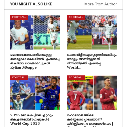
YOU MIGHT ALSO LIKE
More From Author
FOOTBALL
FOOTBALL
മൊറോക്കോക്കെതിരെയുള്ള
പെനാൽറ്റി നഷ്ടപ്പെടുത്തിയെങ്കിലും
ഗോളോടെ കൈലിയൻ എംബാപ്പെ
ഗോളും അസിസ്റ്റുമായി
തകർത്ത റെക്കോർഡുകൾ |
മിന്നിത്തിളങ്ങി എംബപ്പേ |
Kylian Mbappe
World…
FOOTBALL
FOOTBALL
2026 ലോകകപ്പിലെ ഏറ്റവും
മഹാഭാരതത്തിലെ
മികച്ച അഞ്ച് ഗോളുകൾ |
കർണ്ണനെപ്പോലെയാണ്
World Cup 2026
ക്രിസ്റ്റ്യാനോ റൊണാൾഡോ |